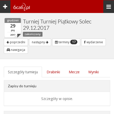
Toggle
Togg
navigation
navi
Turniej Turniej Piątkowy Solec
grudzień
29
29.12.2017
pią
zakończony
2017
17
poprzedni
następny
terminy
wydarzenie
nawigacja
Szczegóły turnieju
Drabinki
Mecze
Wyniki
Zapisy do turnieju
Szczegóły w opisie.