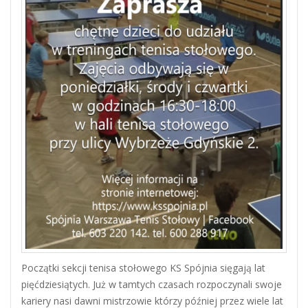
Początki sekcji tenisa stołowego KS Spójnia sięgają lat
pięćdziesiątych. Już w tamtych czasach rozpoczynali swoje
kariery nasi dawni mistrzowie którzy później przez wiele lat