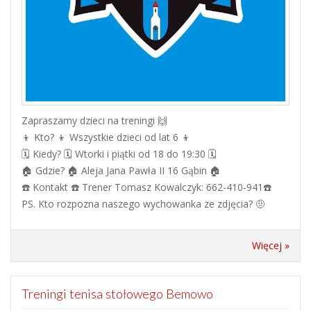
Zapraszamy dzieci na treningi 🙌
👦 Kto? 👦 Wszystkie dzieci od lat 6 👦
🗓️ Kiedy? 🗓 Wtorki i piątki od 18 do 19:30 🗓
🏠 Gdzie? 🏠 Aleja Jana Pawła II 16 Gąbin 🏠
☎️ Kontakt ☎️ Trener Tomasz Kowalczyk: 662-410-941☎️
PS. Kto rozpozna naszego wychowanka ze zdjęcia? 🤨
Więcej »
Treningi tenisa stołowego Bemowo