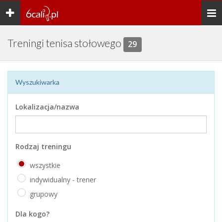
Toggle
Togg
navigation
navi
Treningi tenisa stołowego
29
Wyszukiwarka
Lokalizacja/nazwa
Rodzaj treningu
wszystkie
indywidualny - trener
grupowy
Dla kogo?