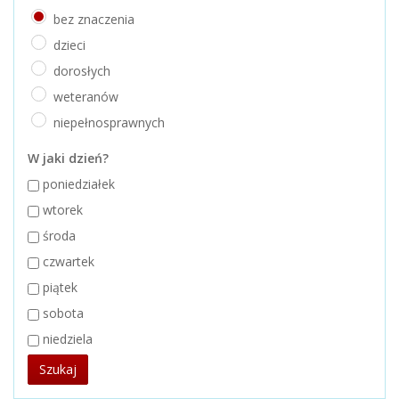
bez znaczenia
dzieci
dorosłych
weteranów
niepełnosprawnych
W jaki dzień?
poniedziałek
wtorek
środa
czwartek
piątek
sobota
niedziela
Szukaj