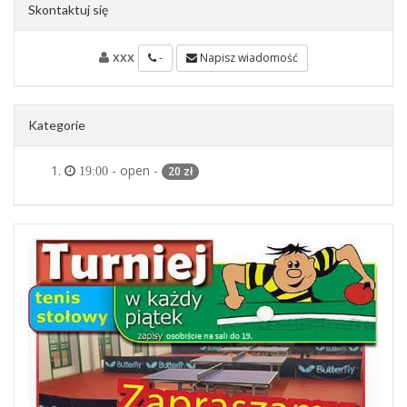
Skontaktuj się
xxx
-
Napisz wiadomość
Kategorie
- open -
20 zł
19:00