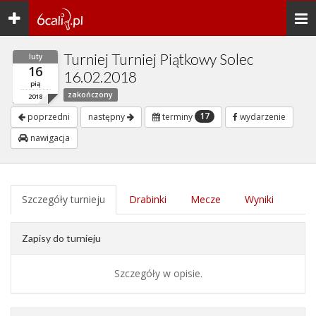
Toggle
Togg
navigation
navi
Turniej Turniej Piątkowy Solec
luty
16
16.02.2018
pią
zakończony
2018
17
poprzedni
następny
terminy
wydarzenie
nawigacja
Szczegóły turnieju
Drabinki
Mecze
Wyniki
Zapisy do turnieju
Szczegóły w opisie.