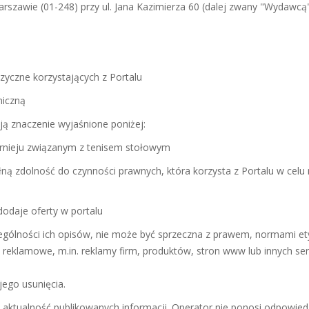
zawie (01-248) przy ul. Jana Kazimierza 60 (dalej zwany "Wydawcą
izyczne korzystających z Portalu
niczną
ją znaczenie wyjaśnione poniżej:
 turnieju związanym z tenisem stołowym
łną zdolność do czynności prawnych, która korzysta z Portalu w ce
odaje oferty w portalu
zególności ich opisów, nie może być sprzeczna z prawem, normami 
ci reklamowe, m.in. reklamy firm, produktów, stron www lub innych s
jego usunięcia.
ub aktualność publikowanych informacji. Operator nie ponosi odpowie