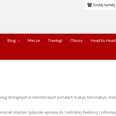
Dodaj turniej
Blog
Mecze
Treningi
Obozy
Head to Head
sług dostępnych w internetowych portalach 6cali.pl, betoniaki.pl, sto
emy.net Krystian Spilaszek wpisana do Centralnej Ewidencji i Informa