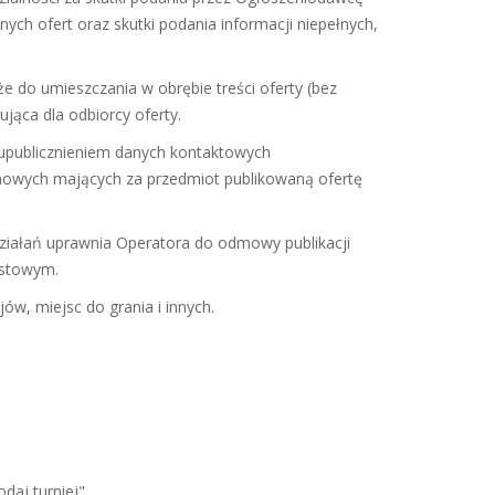
ch ofert oraz skutki podania informacji niepełnych,
e do umieszczania w obrębie treści oferty (bez
ująca dla odbiorcy oferty.
 upublicznieniem danych kontaktowych
mowych mających za przedmiot publikowaną ofertę
ziałań uprawnia Operatora do odmowy publikacji
astowym.
ów, miejsc do grania i innych.
aj turniej" .