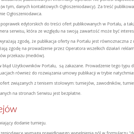
 (w tym, danych kontaktowych Ogłoszeniodawcy). Za treść publikowany
znie Ogłoszeniodawca.
oprawek edytorskich do treści ofert publikowanych w Portalu, a takż
artnera serwisu, która ze względu na swoją zawartość może być interes
rażają zgodę, że publikacja oferty na Portalu jest równoznaczna z
ają zgodę na prowadzenie przez Operatora wszelkich działań rekla
ków przekazu (mediów).
w błąd Użytkowników Portalu, są zakazane. Prowadzenie tego typu d
tuacjach również do rozwiązania umowy publikacji w trybie natychmi
 ofert związanych z tenisem stołowym: turniejów, zawodników, turniej
anych na stronach Serwisu jest bezpłatne.
iejów
iający dodanie turnieju.
łoszeniodawcę wymaga prawidłowego wypełnienia pól w formularzu "dod