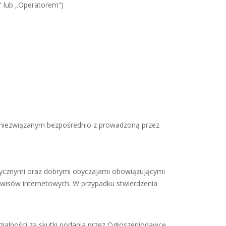
" lub „Operatorem”)
lu niezwiązanym bezpośrednio z prowadzoną przez
etycznymi oraz dobrymi obyczajami obowiązującymi
erwisów internetowych. W przypadku stwierdzenia
dzialności za skutki podania przez Ogłoszeniodawcę