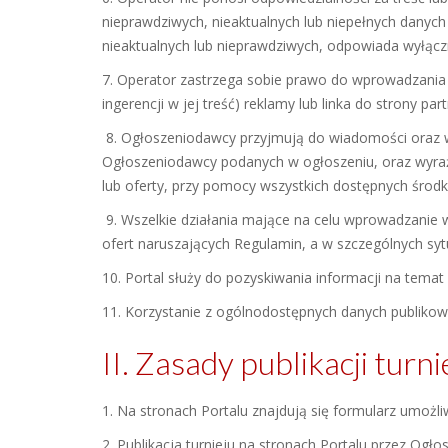
nieprawdziwych, nieaktualnych lub niepełnych danych
nieaktualnych lub nieprawdziwych, odpowiada wyłąc
7. Operator zastrzega sobie prawo do wprowadzania p
ingerencji w jej treść) reklamy lub linka do strony p
8. Ogłoszeniodawcy przyjmują do wiadomości oraz wy
Ogłoszeniodawcy podanych w ogłoszeniu, oraz wyraż
lub oferty, przy pomocy wszystkich dostępnych środ
9. Wszelkie działania mające na celu wprowadzanie 
ofert naruszających Regulamin, a w szczególnych sy
10. Portal służy do pozyskiwania informacji na temat
11. Korzystanie z ogólnodostępnych danych publikow
II. Zasady publikacji turn
1. Na stronach Portalu znajdują się formularz umożliw
2. Publikacja turnieju na stronach Portalu przez Og