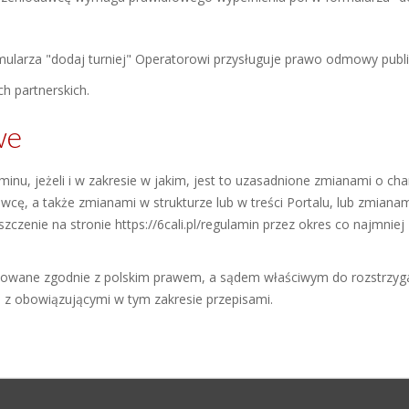
larza "dodaj turniej" Operatorowi przysługuje prawo odmowy publikac
h partnerskich.
we
minu, jeżeli i w zakresie w jakim, jest to uzasadnione zmianami o 
wcę, a także zmianami w strukturze lub w treści Portalu, lub zmian
czenie na stronie https://6cali.pl/regulamin przez okres co najmnie
retowane zgodnie z polskim prawem, a sądem właściwym do rozstrzy
 z obowiązującymi w tym zakresie przepisami.