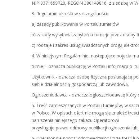
NIP 8371659720, REGON 380149816, z siedzibą w Wars
3. Regulamin określa w szczególności:
a) zasady publikowania w Portalu turniejów
b) zasady wysyłania zapytań o turnieje przez osoby f
c) rodzaje i zakres usług świadczonych drogą elektro
4. W niniejszym Regulaminie, następujące pojęcia ma
turniej - oznacza publikację w Portalu informacji o
Użytkownik - oznacza osobę fizyczną posiadającą pe
siebie działalnością gospodarczą lub zawodową.
Ogłoszeniodawca - oznacza ogłoszeniodawcę który d
5. Treść zamieszczanych w Portalu turniejów, w szc
w Polsce. W opisach ofert nie mogą się znaleźć treś
naruszenia niniejszego zakazu Operatorowi
przysługuje prawo odmowy publikacji ogłoszenia lub 
6. Operator nie ponosi odpowiedzialności za treść l