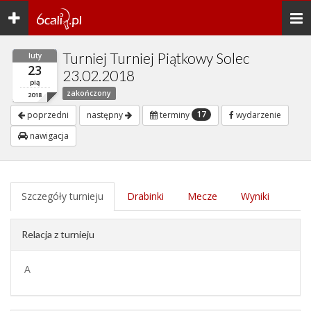
Toggle
Togg
navigation
navi
Turniej Turniej Piątkowy Solec
luty
23
23.02.2018
pią
zakończony
2018
17
poprzedni
następny
terminy
wydarzenie
nawigacja
Szczegóły turnieju
Drabinki
Mecze
Wyniki
Relacja z turnieju
A