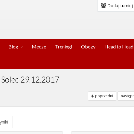
Dodaj turniej
Blog
Mecze
Treningi
Obozy
Head to Head
y Solec 29.12.2017
poprzedni
następ
niki