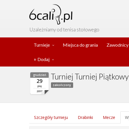
Uzależniamy od tenisa stołowego
Turnieje
Miejsca do grania
Zawodnicy
+ Dodaj
Turniej Turniej Piątkow
grudzień
29
zakończony
pią
2017
Szczegóły turnieju
Drabinki
Mecze
Wy