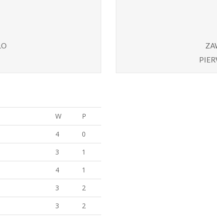
ło
za
pier
W
P
4
0
3
1
4
1
3
2
3
2