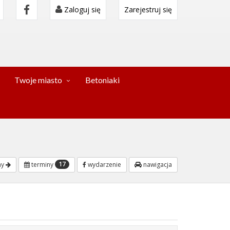
Zaloguj się
Zarejestruj się
Twoje miasto
Betoniaki
17
ny
terminy
wydarzenie
nawigacja