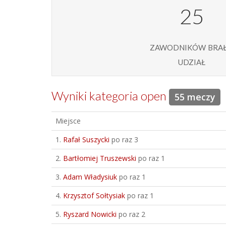
25
zawodników bra
udział
Wyniki kategoria open
55 meczy
Miejsce
1.
Rafał Suszycki
po raz 3
2.
Bartłomiej Truszewski
po raz 1
3.
Adam Władysiuk
po raz 1
4.
Krzysztof Sołtysiak
po raz 1
5.
Ryszard Nowicki
po raz 2