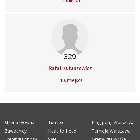
9. miejsce
329
Rafał Kutaszewicz
10. miejsce
Strona główna
Turnieje
Ping-pong Warszawa
Zawodnicy
Head to Head
Turnieje Warszawa
Treningi i obozy
Sale
Gramy dla WOŚP