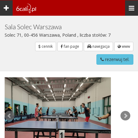
Toggle
Togg
navigation
navi
Sala Solec Warszawa
Solec 71, 00-456 Warszawa, Poland , liczba stołów: 7
cennik
fan page
nawigacja
www
rezerwuj tel.