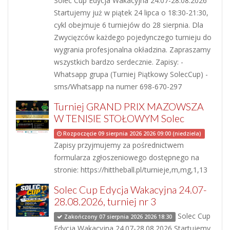
Solec Cup Edycja Wakacyjna 24.07-28.08.2026
Startujemy już w piątek 24 lipca o 18:30-21:30,
cykl obejmuje 6 turniejów do 28 sierpnia. Dla
Zwycięzców każdego pojedynczego turnieju do
wygrania profesjonalna okładzina. Zapraszamy
wszystkich bardzo serdecznie. Zapisy: -
Whatsapp grupa (Turniej Piątkowy SolecCup) -
sms/Whatsapp na numer 698-670-297
Turniej GRAND PRIX MAZOWSZA
W TENISIE STOŁOWYM Solec
Rozpoczęcie 09 sierpnia 2026 2026 09:00 (niedziela)
Zapisy przyjmujemy za pośrednictwem
formularza zgłoszeniowego dostępnego na
stronie: https://hittheball.pl/turnieje,m,mg,1,13
Solec Cup Edycja Wakacyjna 24.07-
28.08.2026, turniej nr 3
Solec Cup
Zakończony 07 sierpnia 2026 2026 18:30
Edycja Wakacyjna 24.07-28.08.2026 Startujemy