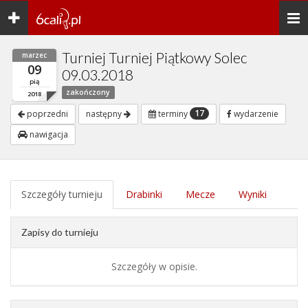
Toggle
Togg
navigation
navi
Turniej Turniej Piątkowy Solec
marzec
09
09.03.2018
pią
zakończony
2018
17
poprzedni
następny
terminy
wydarzenie
nawigacja
Szczegóły turnieju
Drabinki
Mecze
Wyniki
Zapisy do turnieju
Szczegóły w opisie.