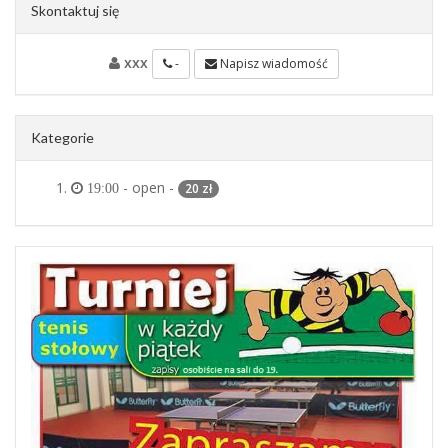
Skontaktuj się
xxx
-
Napisz wiadomość
Kategorie
- open -
20 zł
19:00