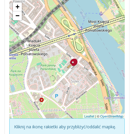
+
−
Leaflet
| ©
OpenStreetMap
Kliknij na ikonę rakietki aby przybliżyć/oddalić mapkę.