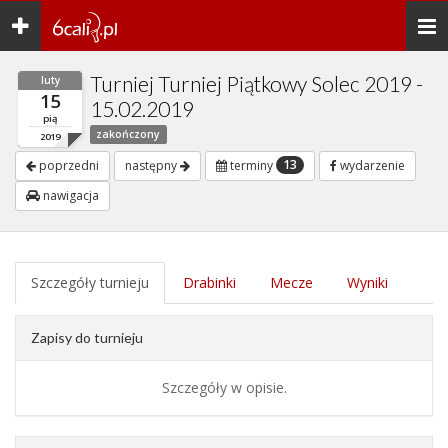
Toggle
Togg
navigation
navi
Turniej Turniej Piątkowy Solec 2019 -
luty
15
15.02.2019
pią
zakończony
2019
13
poprzedni
następny
terminy
wydarzenie
nawigacja
Szczegóły turnieju
Drabinki
Mecze
Wyniki
Zapisy do turnieju
Szczegóły w opisie.