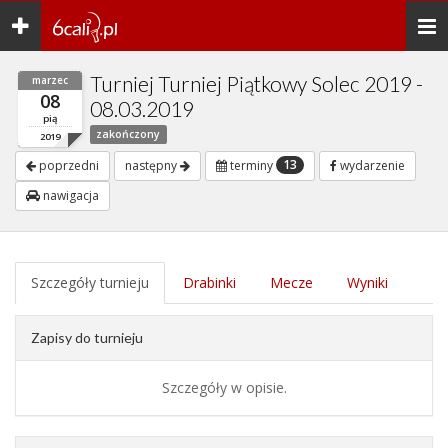
Toggle
Togg
navigation
navi
Turniej Turniej Piątkowy Solec 2019 -
marzec
08
08.03.2019
pią
zakończony
2019
13
poprzedni
następny
terminy
wydarzenie
nawigacja
Szczegóły turnieju
Drabinki
Mecze
Wyniki
Zapisy do turnieju
Szczegóły w opisie.