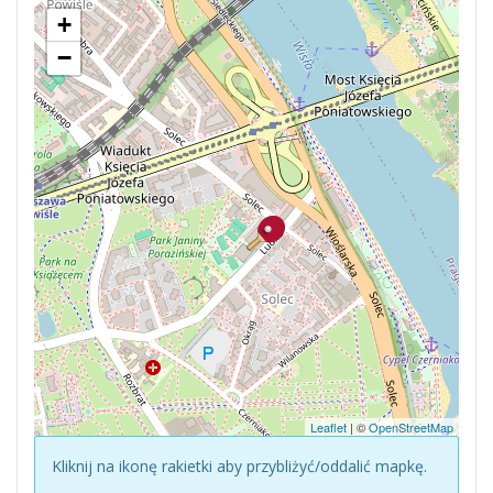
+
−
Leaflet
| ©
OpenStreetMap
Kliknij na ikonę rakietki aby przybliżyć/oddalić mapkę.