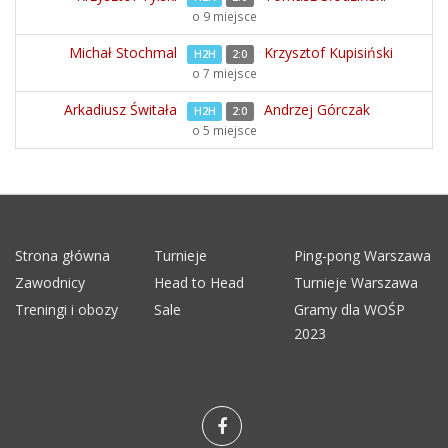
o 9 miejsce
Michał Stochmal
Krzysztof Kupisiński
H2H
2:0
o 7 miejsce
Arkadiusz Świtała
Andrzej Górczak
H2H
2:0
o 5 miejsce
Strona główna
Turnieje
Ping-pong Warszawa
Zawodnicy
Head to Head
Turnieje Warszawa
Treningi i obozy
Sale
Gramy dla WOŚP
2023