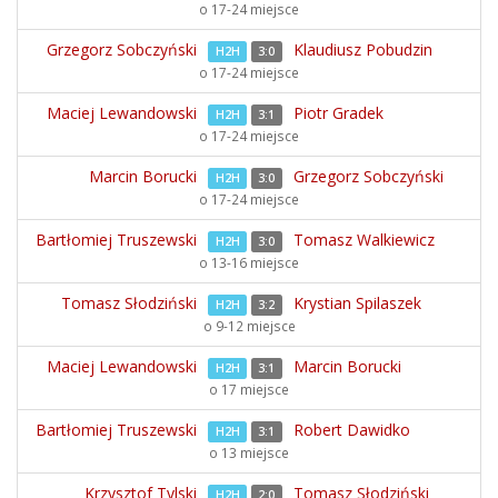
o 17-24 miejsce
Grzegorz Sobczyński
Klaudiusz Pobudzin
H2H
3:0
o 17-24 miejsce
Maciej Lewandowski
Piotr Gradek
H2H
3:1
o 17-24 miejsce
Marcin Borucki
Grzegorz Sobczyński
H2H
3:0
o 17-24 miejsce
Bartłomiej Truszewski
Tomasz Walkiewicz
H2H
3:0
o 13-16 miejsce
Tomasz Słodziński
Krystian Spilaszek
H2H
3:2
o 9-12 miejsce
Maciej Lewandowski
Marcin Borucki
H2H
3:1
o 17 miejsce
Bartłomiej Truszewski
Robert Dawidko
H2H
3:1
o 13 miejsce
Krzysztof Tylski
Tomasz Słodziński
H2H
2:0