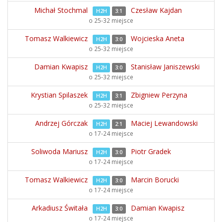
Michał Stochmal
Czesław Kajdan
H2H
3:1
o 25-32 miejsce
Tomasz Walkiewicz
Wojcieska Aneta
H2H
3:0
o 25-32 miejsce
Damian Kwapisz
Stanisław Janiszewski
H2H
3:0
o 25-32 miejsce
Krystian Spilaszek
Zbigniew Perzyna
H2H
3:1
o 25-32 miejsce
Andrzej Górczak
Maciej Lewandowski
H2H
2:1
o 17-24 miejsce
Soliwoda Mariusz
Piotr Gradek
H2H
3:0
o 17-24 miejsce
Tomasz Walkiewicz
Marcin Borucki
H2H
3:0
o 17-24 miejsce
Arkadiusz Świtała
Damian Kwapisz
H2H
3:0
o 17-24 miejsce