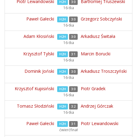
Piotr Lewandowski
Bartłomiej Truszewski
H2H
3:0
16-tka
Paweł Gałecki
Grzegorz Sobczyński
H2H
3:0
16-tka
Adam Kłosiński
Arkadiusz Świtała
H2H
3:0
16-tka
Krzysztof Tylski
Marcin Borucki
H2H
3:1
16-tka
Dominik Joński
Arkadiusz Troszczyński
H2H
3:0
16-tka
Krzysztof Kupisiński
Piotr Gradek
H2H
3:0
16-tka
Tomasz Słodziński
Andrzej Górczak
H2H
3:2
16-tka
Paweł Gałecki
Piotr Lewandowski
H2H
3:1
ćwierćfinał