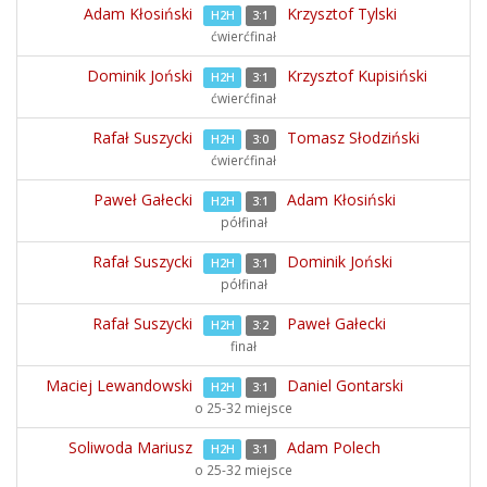
Adam Kłosiński
Krzysztof Tylski
H2H
3:1
ćwierćfinał
Dominik Joński
Krzysztof Kupisiński
H2H
3:1
ćwierćfinał
Rafał Suszycki
Tomasz Słodziński
H2H
3:0
ćwierćfinał
Paweł Gałecki
Adam Kłosiński
H2H
3:1
półfinał
Rafał Suszycki
Dominik Joński
H2H
3:1
półfinał
Rafał Suszycki
Paweł Gałecki
H2H
3:2
finał
Maciej Lewandowski
Daniel Gontarski
H2H
3:1
o 25-32 miejsce
Soliwoda Mariusz
Adam Polech
H2H
3:1
o 25-32 miejsce