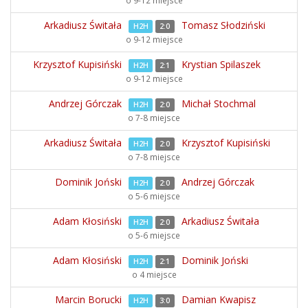
o 9-12 miejsce
Arkadiusz Świtała
Tomasz Słodziński
H2H
2:0
o 9-12 miejsce
Krzysztof Kupisiński
Krystian Spilaszek
H2H
2:1
o 9-12 miejsce
Andrzej Górczak
Michał Stochmal
H2H
2:0
o 7-8 miejsce
Arkadiusz Świtała
Krzysztof Kupisiński
H2H
2:0
o 7-8 miejsce
Dominik Joński
Andrzej Górczak
H2H
2:0
o 5-6 miejsce
Adam Kłosiński
Arkadiusz Świtała
H2H
2:0
o 5-6 miejsce
Adam Kłosiński
Dominik Joński
H2H
2:1
o 4 miejsce
Marcin Borucki
Damian Kwapisz
H2H
3:0