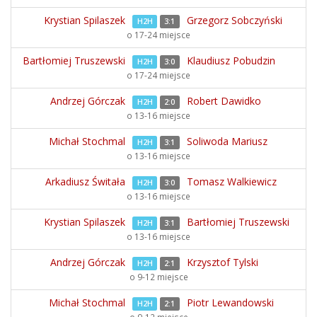
Krystian Spilaszek
Grzegorz Sobczyński
H2H
3:1
o 17-24 miejsce
Bartłomiej Truszewski
Klaudiusz Pobudzin
H2H
3:0
o 17-24 miejsce
Andrzej Górczak
Robert Dawidko
H2H
2:0
o 13-16 miejsce
Michał Stochmal
Soliwoda Mariusz
H2H
3:1
o 13-16 miejsce
Arkadiusz Świtała
Tomasz Walkiewicz
H2H
3:0
o 13-16 miejsce
Krystian Spilaszek
Bartłomiej Truszewski
H2H
3:1
o 13-16 miejsce
Andrzej Górczak
Krzysztof Tylski
H2H
2:1
o 9-12 miejsce
Michał Stochmal
Piotr Lewandowski
H2H
2:1