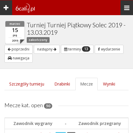
Toggle
Togg
navigation
navi
Turniej Turniej Piątkowy Solec 2019 -
marzec
15
13.03.2019
pią
zakończony
2019
13
poprzedni
następny
terminy
wydarzenie
nawigacja
Szczegóły turnieju
Drabinki
Mecze
Wyniki
Mecze kat. open
50
Zawodnik wygrany
-
Zawodnik przegrany