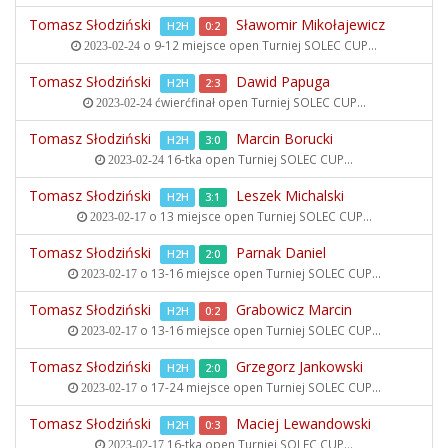
Tomasz Słodziński
Sławomir Mikołajewicz
H2H
0:2
o 9-12 miejsce open
Turniej SOLEC CUP...
2023-02-24
Tomasz Słodziński
Dawid Papuga
H2H
2:3
ćwierćfinał open
Turniej SOLEC CUP...
2023-02-24
Tomasz Słodziński
Marcin Borucki
H2H
3:0
16-tka open
Turniej SOLEC CUP...
2023-02-24
Tomasz Słodziński
Leszek Michalski
H2H
3:1
o 13 miejsce open
Turniej SOLEC CUP...
2023-02-17
Tomasz Słodziński
Parnak Daniel
H2H
2:0
o 13-16 miejsce open
Turniej SOLEC CUP...
2023-02-17
Tomasz Słodziński
Grabowicz Marcin
H2H
0:2
o 13-16 miejsce open
Turniej SOLEC CUP...
2023-02-17
Tomasz Słodziński
Grzegorz Jankowski
H2H
2:0
o 17-24 miejsce open
Turniej SOLEC CUP...
2023-02-17
Tomasz Słodziński
Maciej Lewandowski
H2H
0:3
16-tka open
Turniej SOLEC CUP...
2023-02-17