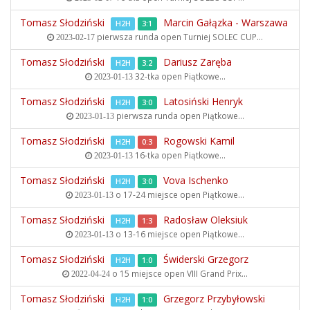
Tomasz Słodziński
Marcin Gałązka - Warszawa
H2H
3:1
pierwsza runda open
Turniej SOLEC CUP...
2023-02-17
Tomasz Słodziński
Dariusz Zaręba
H2H
3:2
32-tka open
Piątkowe...
2023-01-13
Tomasz Słodziński
Latosiński Henryk
H2H
3:0
pierwsza runda open
Piątkowe...
2023-01-13
Tomasz Słodziński
Rogowski Kamil
H2H
0:3
16-tka open
Piątkowe...
2023-01-13
Tomasz Słodziński
Vova Ischenko
H2H
3:0
o 17-24 miejsce open
Piątkowe...
2023-01-13
Tomasz Słodziński
Radosław Oleksiuk
H2H
1:3
o 13-16 miejsce open
Piątkowe...
2023-01-13
Tomasz Słodziński
Świderski Grzegorz
H2H
1:0
o 15 miejsce open
VIII Grand Prix...
2022-04-24
Tomasz Słodziński
Grzegorz Przybyłowski
H2H
1:0