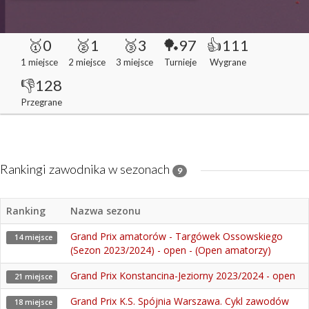
🥇0
🥈1
🥉3
🏓97
👍111
1 miejsce
2 miejsce
3 miejsce
Turnieje
Wygrane
👎128
Przegrane
Rankingi zawodnika w sezonach
9
Ranking
Nazwa sezonu
Grand Prix amatorów - Targówek Ossowskiego
14 miejsce
(Sezon 2023/2024) - open - (Open amatorzy)
Grand Prix Konstancina-Jeziorny 2023/2024 - open
21 miejsce
Grand Prix K.S. Spójnia Warszawa. Cykl zawodów
18 miejsce