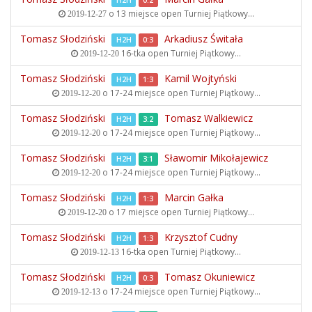
H2H
0:2
o 13 miejsce open
Turniej Piątkowy...
2019-12-27
Tomasz Słodziński
Arkadiusz Świtała
H2H
0:3
16-tka open
Turniej Piątkowy...
2019-12-20
Tomasz Słodziński
Kamil Wojtyński
H2H
1:3
o 17-24 miejsce open
Turniej Piątkowy...
2019-12-20
Tomasz Słodziński
Tomasz Walkiewicz
H2H
3:2
o 17-24 miejsce open
Turniej Piątkowy...
2019-12-20
Tomasz Słodziński
Sławomir Mikołajewicz
H2H
3:1
o 17-24 miejsce open
Turniej Piątkowy...
2019-12-20
Tomasz Słodziński
Marcin Gałka
H2H
1:3
o 17 miejsce open
Turniej Piątkowy...
2019-12-20
Tomasz Słodziński
Krzysztof Cudny
H2H
1:3
16-tka open
Turniej Piątkowy...
2019-12-13
Tomasz Słodziński
Tomasz Okuniewicz
H2H
0:3
o 17-24 miejsce open
Turniej Piątkowy...
2019-12-13