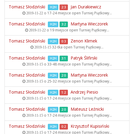
Tomasz Słodziński
Jan Durakiewicz
H2H
2:3
o 17-24 miejsce open
Turniej Piątkowy...
2019-11-22
Tomasz Słodziński
Martyna Wieczorek
H2H
3:2
o 19 miejsce open
Turniej Piątkowy...
2019-11-22
Tomasz Słodziński
Zenon Klimek
H2H
0:3
32-tka open
Turniej Piątkowy...
2019-11-15
Tomasz Słodziński
Patryk Ślifirski
H2H
3:1
o 33-48 miejsce open
Turniej Piątkowy...
2019-11-15
Tomasz Słodziński
Martyna Wieczorek
H2H
2:0
o 25-32 miejsce open
Turniej Piątkowy...
2019-11-15
Tomasz Słodziński
Andrzej Piesio
H2H
1:2
o 17-24 miejsce open
Turniej Piątkowy...
2019-11-15
Tomasz Słodziński
Mateusz Leźnicki
H2H
2:0
o 17-24 miejsce open
Turniej Piątkowy...
2019-11-15
Tomasz Słodziński
Krzysztof Kupisiński
H2H
0:2
o 17-24 miejsce open
Turniej Piątkowy...
2019-11-15