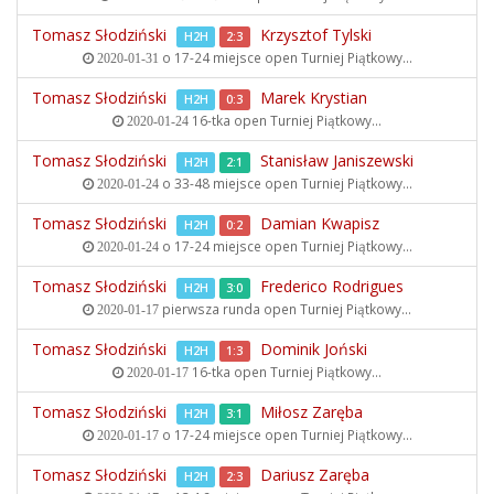
Tomasz Słodziński
Krzysztof Tylski
H2H
2:3
o 17-24 miejsce open
Turniej Piątkowy...
2020-01-31
Tomasz Słodziński
Marek Krystian
H2H
0:3
16-tka open
Turniej Piątkowy...
2020-01-24
Tomasz Słodziński
Stanisław Janiszewski
H2H
2:1
o 33-48 miejsce open
Turniej Piątkowy...
2020-01-24
Tomasz Słodziński
Damian Kwapisz
H2H
0:2
o 17-24 miejsce open
Turniej Piątkowy...
2020-01-24
Tomasz Słodziński
Frederico Rodrigues
H2H
3:0
pierwsza runda open
Turniej Piątkowy...
2020-01-17
Tomasz Słodziński
Dominik Joński
H2H
1:3
16-tka open
Turniej Piątkowy...
2020-01-17
Tomasz Słodziński
Miłosz Zaręba
H2H
3:1
o 17-24 miejsce open
Turniej Piątkowy...
2020-01-17
Tomasz Słodziński
Dariusz Zaręba
H2H
2:3