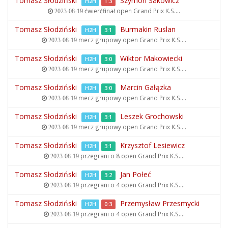
Tomasz Słodziński
Szymon Sakowicz
H2H
1:3
ćwierćfinał open
Grand Prix K.S....
2023-08-19
Tomasz Słodziński
Burmakin Ruslan
H2H
3:1
mecz grupowy open
Grand Prix K.S....
2023-08-19
Tomasz Słodziński
Wiktor Makowiecki
H2H
3:0
mecz grupowy open
Grand Prix K.S....
2023-08-19
Tomasz Słodziński
Marcin Gałązka
H2H
3:0
mecz grupowy open
Grand Prix K.S....
2023-08-19
Tomasz Słodziński
Leszek Grochowski
H2H
3:1
mecz grupowy open
Grand Prix K.S....
2023-08-19
Tomasz Słodziński
Krzysztof Lesiewicz
H2H
3:1
przegrani o 8 open
Grand Prix K.S....
2023-08-19
Tomasz Słodziński
Jan Połeć
H2H
3:2
przegrani o 4 open
Grand Prix K.S....
2023-08-19
Tomasz Słodziński
Przemysław Przesmycki
H2H
0:3
przegrani o 4 open
Grand Prix K.S....
2023-08-19