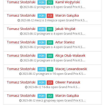
Tomasz Słodziński
Kamil Wojtyński
H2H
3:2
przegrani o 8 open
Grand Prix K.S....
2023-08-12
Tomasz Słodziński
Marcin Gałązka
H2H
1:3
mecz o 3 miejsce open
Grand Prix K.S....
2023-08-12
Tomasz Słodziński
Jakub Wojdat
H2H
3:0
przegrani o 4 open
Grand Prix K.S....
2023-08-12
Tomasz Słodziński
Artur Stanisz
H2H
3:0
przegrani o 4 open
Grand Prix K.S....
2023-08-12
Tomasz Słodziński
Alicja Ołub-Walasek
H2H
3:0
przegrani o 8 open
Grand Prix K.S....
2023-08-12
Tomasz Słodziński
Maciej Lewandowski
H2H
3:0
przegrani o 16 open
Grand Prix K.S....
2023-08-12
Tomasz Słodziński
Oliwier Panasiuk
H2H
2:3
16-tka open
Grand Prix K.S....
2023-08-12
Tomasz Słodziński
Marcin Gałązka
H2H
3:2
mecz grupowy open
Grand Prix K.S....
2023-08-12