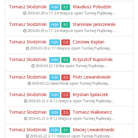
Tomasz Słodziński
Klaudiusz Pobudzin
H2H
3:2
o 17-24 miejsce open
Turniej Piątkowy...
2019-03-29
Tomasz Słodziński
Stanisław Janiszewski
H2H
3:1
o 17-24 miejsce open
Turniej Piątkowy...
2019-03-29
Tomasz Słodziński
Czesław Kajdan
H2H
1:3
o 17 miejsce open
Turniej Piątkowy...
2019-03-29
Tomasz Słodziński
Krzysztof Kupisiński
H2H
3:2
16-tka open
Turniej Piątkowy...
2019-03-22
Tomasz Słodziński
Piotr Lewandowski
H2H
2:3
ćwierćfinał open
Turniej Piątkowy...
2019-03-22
Tomasz Słodziński
Krystian Spilaszek
H2H
1:3
o 9-12 miejsce open
Turniej Piątkowy...
2019-03-22
Tomasz Słodziński
Tomasz Walkiewicz
H2H
2:3
o 9-12 miejsce open
Turniej Piątkowy...
2019-03-22
Tomasz Słodziński
Maciej Lewandowski
H2H
2:1
o 11 miejsce open
Turniej Piątkowy...
2019-03-22