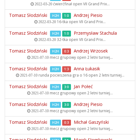
ćwierćfinał open
VII Grand Prix...
2022-03-20
Tomasz Słodziński
Andrzej Piesio
H2H
1:0
16-tka open
VII Grand Prix...
2022-03-20
Tomasz Słodziński
Przemysław Stachula
H2H
1:0
32-tka open
VII Grand Prix...
2022-03-20
Tomasz Słodziński
Andrzej Wrzosek
H2H
0:3
mecz grupowy open
2 letni turniej...
2021-07-10
Tomasz Słodziński
Anna Łukasik
H2H
1:3
runda pocieszenia gra o 16 open
2 letni turniej...
2021-07-10
Tomasz Słodziński
Jan Połeć
H2H
3:0
mecz grupowy open
2 letni turniej...
2021-07-10
Tomasz Słodziński
Andrzej Piesio
H2H
3:0
mecz grupowy open
2 letni turniej...
2021-07-10
Tomasz Słodziński
Michał Gaszyński
H2H
0:3
mecz grupowy open
2 letni turniej...
2021-07-10
Tomasz Słodziński
Marek Słomkowski