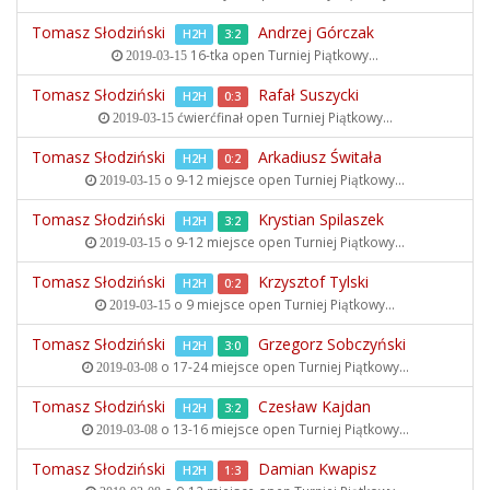
Tomasz Słodziński
Andrzej Górczak
H2H
3:2
16-tka open
Turniej Piątkowy...
2019-03-15
Tomasz Słodziński
Rafał Suszycki
H2H
0:3
ćwierćfinał open
Turniej Piątkowy...
2019-03-15
Tomasz Słodziński
Arkadiusz Świtała
H2H
0:2
o 9-12 miejsce open
Turniej Piątkowy...
2019-03-15
Tomasz Słodziński
Krystian Spilaszek
H2H
3:2
o 9-12 miejsce open
Turniej Piątkowy...
2019-03-15
Tomasz Słodziński
Krzysztof Tylski
H2H
0:2
o 9 miejsce open
Turniej Piątkowy...
2019-03-15
Tomasz Słodziński
Grzegorz Sobczyński
H2H
3:0
o 17-24 miejsce open
Turniej Piątkowy...
2019-03-08
Tomasz Słodziński
Czesław Kajdan
H2H
3:2
o 13-16 miejsce open
Turniej Piątkowy...
2019-03-08
Tomasz Słodziński
Damian Kwapisz
H2H
1:3