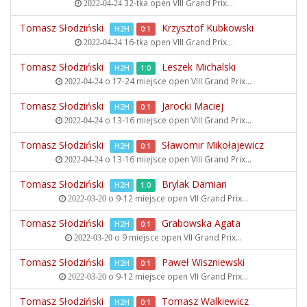
32-tka open
VIII Grand Prix...
2022-04-24
Tomasz Słodziński
Krzysztof Kubkowski
H2H
0:1
16-tka open
VIII Grand Prix...
2022-04-24
Tomasz Słodziński
Leszek Michalski
H2H
1:0
o 17-24 miejsce open
VIII Grand Prix...
2022-04-24
Tomasz Słodziński
Jarocki Maciej
H2H
0:1
o 13-16 miejsce open
VIII Grand Prix...
2022-04-24
Tomasz Słodziński
Sławomir Mikołajewicz
H2H
0:1
o 13-16 miejsce open
VIII Grand Prix...
2022-04-24
Tomasz Słodziński
Brylak Damian
H2H
1:0
o 9-12 miejsce open
VII Grand Prix...
2022-03-20
Tomasz Słodziński
Grabowska Agata
H2H
0:1
o 9 miejsce open
VII Grand Prix...
2022-03-20
Tomasz Słodziński
Paweł Wiszniewski
H2H
0:1
o 9-12 miejsce open
VII Grand Prix...
2022-03-20
Tomasz Słodziński
Tomasz Walkiewicz
H2H
0:1