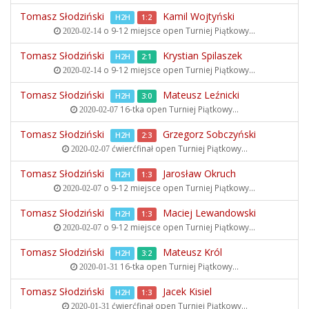
Tomasz Słodziński
Kamil Wojtyński
H2H
1:2
o 9-12 miejsce open
Turniej Piątkowy...
2020-02-14
Tomasz Słodziński
Krystian Spilaszek
H2H
2:1
o 9-12 miejsce open
Turniej Piątkowy...
2020-02-14
Tomasz Słodziński
Mateusz Leźnicki
H2H
3:0
16-tka open
Turniej Piątkowy...
2020-02-07
Tomasz Słodziński
Grzegorz Sobczyński
H2H
2:3
ćwierćfinał open
Turniej Piątkowy...
2020-02-07
Tomasz Słodziński
Jarosław Okruch
H2H
1:3
o 9-12 miejsce open
Turniej Piątkowy...
2020-02-07
Tomasz Słodziński
Maciej Lewandowski
H2H
1:3
o 9-12 miejsce open
Turniej Piątkowy...
2020-02-07
Tomasz Słodziński
Mateusz Król
H2H
3:2
16-tka open
Turniej Piątkowy...
2020-01-31
Tomasz Słodziński
Jacek Kisiel
H2H
1:3
ćwierćfinał open
Turniej Piątkowy...
2020-01-31