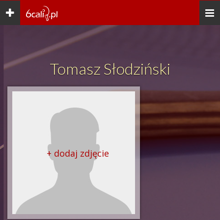
Toggle
Togg
navigation
navi
Tomasz Słodziński
+ dodaj zdjęcie