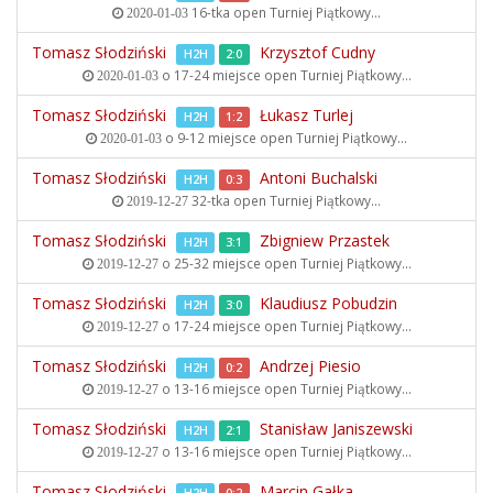
16-tka open
Turniej Piątkowy...
2020-01-03
Tomasz Słodziński
Krzysztof Cudny
H2H
2:0
o 17-24 miejsce open
Turniej Piątkowy...
2020-01-03
Tomasz Słodziński
Łukasz Turlej
H2H
1:2
o 9-12 miejsce open
Turniej Piątkowy...
2020-01-03
Tomasz Słodziński
Antoni Buchalski
H2H
0:3
32-tka open
Turniej Piątkowy...
2019-12-27
Tomasz Słodziński
Zbigniew Przastek
H2H
3:1
o 25-32 miejsce open
Turniej Piątkowy...
2019-12-27
Tomasz Słodziński
Klaudiusz Pobudzin
H2H
3:0
o 17-24 miejsce open
Turniej Piątkowy...
2019-12-27
Tomasz Słodziński
Andrzej Piesio
H2H
0:2
o 13-16 miejsce open
Turniej Piątkowy...
2019-12-27
Tomasz Słodziński
Stanisław Janiszewski
H2H
2:1
o 13-16 miejsce open
Turniej Piątkowy...
2019-12-27
Tomasz Słodziński
Marcin Gałka