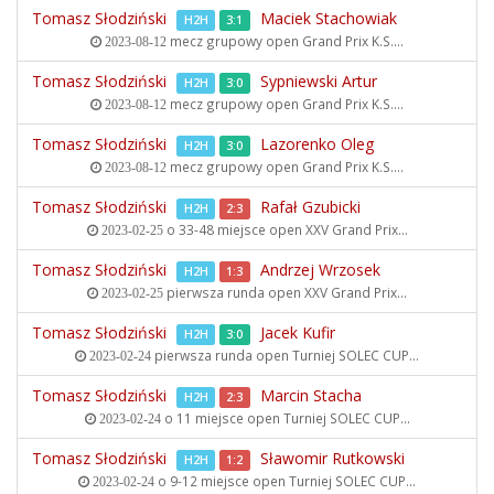
Tomasz Słodziński
Maciek Stachowiak
H2H
3:1
mecz grupowy open
Grand Prix K.S....
2023-08-12
Tomasz Słodziński
Sypniewski Artur
H2H
3:0
mecz grupowy open
Grand Prix K.S....
2023-08-12
Tomasz Słodziński
Lazorenko Oleg
H2H
3:0
mecz grupowy open
Grand Prix K.S....
2023-08-12
Tomasz Słodziński
Rafał Gzubicki
H2H
2:3
o 33-48 miejsce open
XXV Grand Prix...
2023-02-25
Tomasz Słodziński
Andrzej Wrzosek
H2H
1:3
pierwsza runda open
XXV Grand Prix...
2023-02-25
Tomasz Słodziński
Jacek Kufir
H2H
3:0
pierwsza runda open
Turniej SOLEC CUP...
2023-02-24
Tomasz Słodziński
Marcin Stacha
H2H
2:3
o 11 miejsce open
Turniej SOLEC CUP...
2023-02-24
Tomasz Słodziński
Sławomir Rutkowski
H2H
1:2
o 9-12 miejsce open
Turniej SOLEC CUP...
2023-02-24