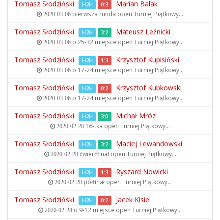
Tomasz Słodziński
Marian Balak
H2H
0:3
pierwsza runda open
Turniej Piątkowy...
2020-03-06
Tomasz Słodziński
Mateusz Leźnicki
H2H
3:2
o 25-32 miejsce open
Turniej Piątkowy...
2020-03-06
Tomasz Słodziński
Krzysztof Kupisiński
H2H
1:3
o 17-24 miejsce open
Turniej Piątkowy...
2020-03-06
Tomasz Słodziński
Krzysztof Kubkowski
H2H
0:2
o 17-24 miejsce open
Turniej Piątkowy...
2020-03-06
Tomasz Słodziński
Michał Mróz
H2H
3:0
16-tka open
Turniej Piątkowy...
2020-02-28
Tomasz Słodziński
Maciej Lewandowski
H2H
3:2
ćwierćfinał open
Turniej Piątkowy...
2020-02-28
Tomasz Słodziński
Ryszard Nowicki
H2H
1:3
półfinał open
Turniej Piątkowy...
2020-02-28
Tomasz Słodziński
Jacek Kisiel
H2H
0:2
o 9-12 miejsce open
Turniej Piątkowy...
2020-02-28