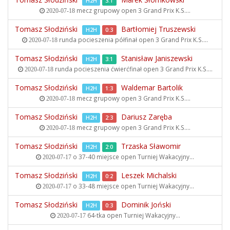
H2H
3:1
mecz grupowy open
3 Grand Prix K.S....
2020-07-18
Tomasz Słodziński
Bartłomiej Truszewski
H2H
0:3
runda pocieszenia półfinał open
3 Grand Prix K.S....
2020-07-18
Tomasz Słodziński
Stanisław Janiszewski
H2H
3:1
runda pocieszenia ćwierćfinał open
3 Grand Prix K.S....
2020-07-18
Tomasz Słodziński
Waldemar Bartolik
H2H
1:3
mecz grupowy open
3 Grand Prix K.S....
2020-07-18
Tomasz Słodziński
Dariusz Zaręba
H2H
2:3
mecz grupowy open
3 Grand Prix K.S....
2020-07-18
Tomasz Słodziński
Trzaska Sławomir
H2H
2:0
o 37-40 miejsce open
Turniej Wakacyjny...
2020-07-17
Tomasz Słodziński
Leszek Michalski
H2H
0:2
o 33-48 miejsce open
Turniej Wakacyjny...
2020-07-17
Tomasz Słodziński
Dominik Joński
H2H
0:3
64-tka open
Turniej Wakacyjny...
2020-07-17