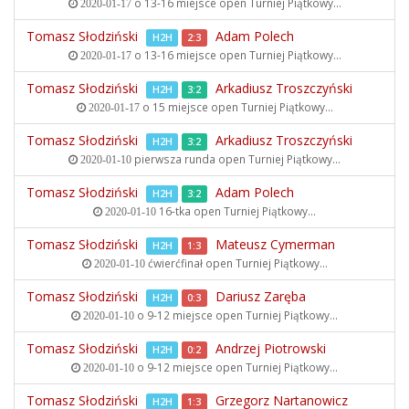
o 13-16 miejsce open
Turniej Piątkowy...
2020-01-17
Tomasz Słodziński
Adam Polech
H2H
2:3
o 13-16 miejsce open
Turniej Piątkowy...
2020-01-17
Tomasz Słodziński
Arkadiusz Troszczyński
H2H
3:2
o 15 miejsce open
Turniej Piątkowy...
2020-01-17
Tomasz Słodziński
Arkadiusz Troszczyński
H2H
3:2
pierwsza runda open
Turniej Piątkowy...
2020-01-10
Tomasz Słodziński
Adam Polech
H2H
3:2
16-tka open
Turniej Piątkowy...
2020-01-10
Tomasz Słodziński
Mateusz Cymerman
H2H
1:3
ćwierćfinał open
Turniej Piątkowy...
2020-01-10
Tomasz Słodziński
Dariusz Zaręba
H2H
0:3
o 9-12 miejsce open
Turniej Piątkowy...
2020-01-10
Tomasz Słodziński
Andrzej Piotrowski
H2H
0:2
o 9-12 miejsce open
Turniej Piątkowy...
2020-01-10
Tomasz Słodziński
Grzegorz Nartanowicz
H2H
1:3