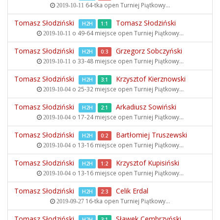
64-tka open
Turniej Piątkowy...
2019-10-11
Tomasz Słodziński
Tomasz Słodziński
H2H
1:1
o 49-64 miejsce open
Turniej Piątkowy...
2019-10-11
Tomasz Słodziński
Grzegorz Sobczyński
H2H
0:3
o 33-48 miejsce open
Turniej Piątkowy...
2019-10-11
Tomasz Słodziński
Krzysztof Kierznowski
H2H
3:1
o 25-32 miejsce open
Turniej Piątkowy...
2019-10-04
Tomasz Słodziński
Arkadiusz Sowiński
H2H
2:1
o 17-24 miejsce open
Turniej Piątkowy...
2019-10-04
Tomasz Słodziński
Bartłomiej Truszewski
H2H
0:2
o 13-16 miejsce open
Turniej Piątkowy...
2019-10-04
Tomasz Słodziński
Krzysztof Kupisiński
H2H
1:2
o 13-16 miejsce open
Turniej Piątkowy...
2019-10-04
Tomasz Słodziński
Celik Erdal
H2H
2:3
16-tka open
Turniej Piątkowy...
2019-09-27
Tomasz Słodziński
Sławek Cembrzyński
H2H
3:1