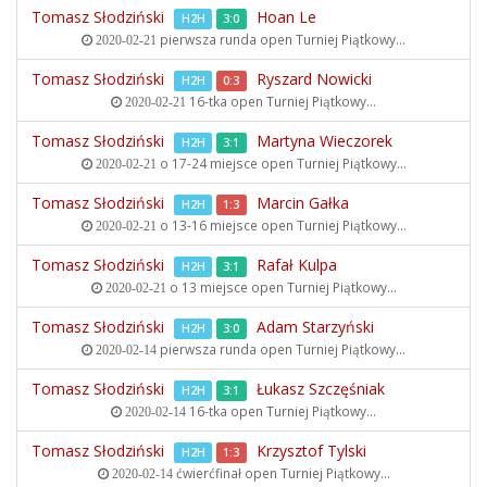
Tomasz Słodziński
Hoan Le
H2H
3:0
pierwsza runda open
Turniej Piątkowy...
2020-02-21
Tomasz Słodziński
Ryszard Nowicki
H2H
0:3
16-tka open
Turniej Piątkowy...
2020-02-21
Tomasz Słodziński
Martyna Wieczorek
H2H
3:1
o 17-24 miejsce open
Turniej Piątkowy...
2020-02-21
Tomasz Słodziński
Marcin Gałka
H2H
1:3
o 13-16 miejsce open
Turniej Piątkowy...
2020-02-21
Tomasz Słodziński
Rafał Kulpa
H2H
3:1
o 13 miejsce open
Turniej Piątkowy...
2020-02-21
Tomasz Słodziński
Adam Starzyński
H2H
3:0
pierwsza runda open
Turniej Piątkowy...
2020-02-14
Tomasz Słodziński
Łukasz Szczęśniak
H2H
3:1
16-tka open
Turniej Piątkowy...
2020-02-14
Tomasz Słodziński
Krzysztof Tylski
H2H
1:3
ćwierćfinał open
Turniej Piątkowy...
2020-02-14