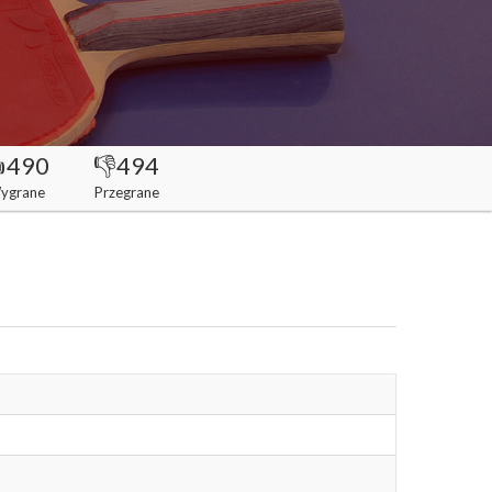
490
👎494
ygrane
Przegrane