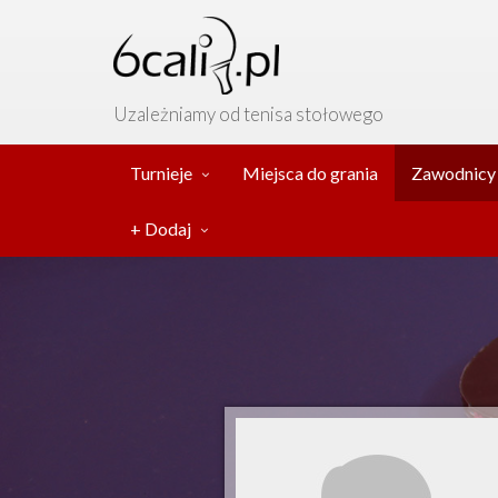
Uzależniamy od tenisa stołowego
Turnieje
Miejsca do grania
Zawodnicy
+ Dodaj