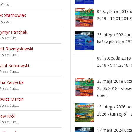
 Cup...
04 stycznia 2019 u
ek Stachowiak
2019 - 11.01.2019"
 Cup...
dymyr Panchak
23 lutego 2024 uc
Solec Cup...
każdy piątek o 18:
ert Rozmysłowski
Solec Cup...
09 listopada 2018 
2018 - 9.11.2018" 
ztof Kubkowski
Solec Cup...
25 maja 2018 uczes
yna Zarzycka
25.05.2018- wiosen
Solec Cup...
open.
owicz Marcin
Solec Cup...
13 lutego 2026 uc
2026 - turniej 6" i
ław Król
Solec Cup...
17 maja 2024 ucze