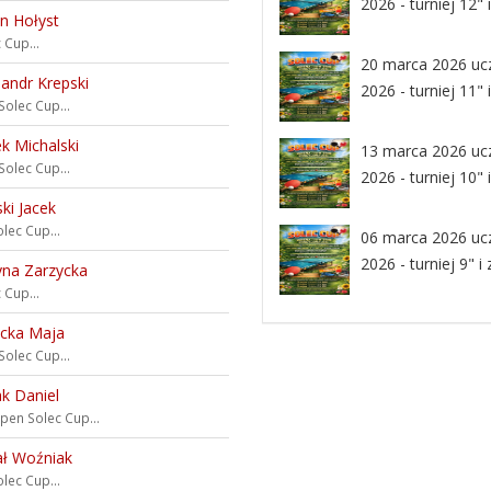
2026 - turniej 12" 
n Hołyst
 Cup...
20 marca 2026 uc
sandr Krepski
2026 - turniej 11" 
Solec Cup...
k Michalski
13 marca 2026 uc
Solec Cup...
2026 - turniej 10" 
ki Jacek
lec Cup...
06 marca 2026 uc
2026 - turniej 9" i
yna Zarzycka
 Cup...
ycka Maja
Solec Cup...
k Daniel
 open
Solec Cup...
ał Woźniak
lec Cup...