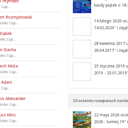
o Hrymailo
każdy piątek o 18:
 Cup...
ert Rozmysłowski
14 lutego 2020 ucz
Solec Cup...
14.02.2020" i zają
 Dąbek
lec Cup...
28 kwietnia 2017 u
n Stacha
28.04.2017" i zają
lec Cup...
ech Miśta
25 stycznia 2019 u
Solec Cup...
2019 - 25.01.2019"
a Adam
 Cup...
vs Aleksander
10 ostatnio rozegranych turni
Solec Cup...
sz Kilos
22 maja 2026 ucz
Solec Cup...
2026 - turniej 19" 