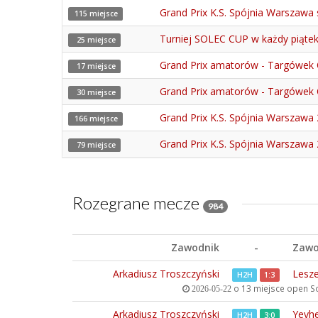
Grand Prix K.S. Spójnia Warszawa 
115 miejsce
Turniej SOLEC CUP w każdy piąte
25 miejsce
Grand Prix amatorów - Targówek 
17 miejsce
Grand Prix amatorów - Targówek 
30 miejsce
Grand Prix K.S. Spójnia Warszawa 
166 miejsce
Grand Prix K.S. Spójnia Warszawa 2
79 miejsce
Rozegrane mecze
984
Zawodnik
-
Zawo
Arkadiusz Troszczyński
Lesze
H2H
1:3
o 13 miejsce open
So
2026-05-22
Arkadiusz Troszczyński
Yevhe
H2H
3:0