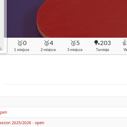
🥇0
🥈4
🥉5
🏓203

1 miejsce
2 miejsce
3 miejsce
Turnieje
W
open
 sezon 2025/2026 - open