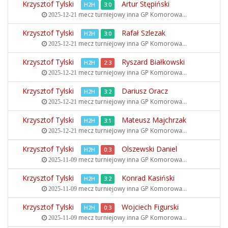
Krzysztof Tylski
Artur Stępiński
H2H
3:0
mecz turniejowy inna
GP Komorowa...
2025-12-21
Krzysztof Tylski
Rafał Szlezak
H2H
3:0
mecz turniejowy inna
GP Komorowa...
2025-12-21
Krzysztof Tylski
Ryszard Białkowski
H2H
2:3
mecz turniejowy inna
GP Komorowa...
2025-12-21
Krzysztof Tylski
Dariusz Oracz
H2H
3:2
mecz turniejowy inna
GP Komorowa...
2025-12-21
Krzysztof Tylski
Mateusz Majchrzak
H2H
3:1
mecz turniejowy inna
GP Komorowa...
2025-12-21
Krzysztof Tylski
Olszewski Daniel
H2H
0:3
mecz turniejowy inna
GP Komorowa...
2025-11-09
Krzysztof Tylski
Konrad Kasiński
H2H
3:2
mecz turniejowy inna
GP Komorowa...
2025-11-09
Krzysztof Tylski
Wojciech Figurski
H2H
0:3
mecz turniejowy inna
GP Komorowa...
2025-11-09