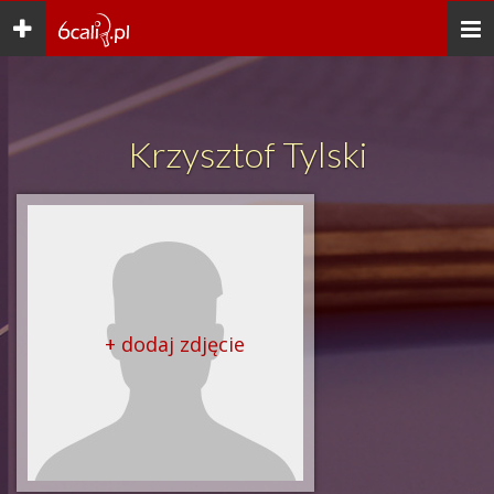
Toggle
Togg
navigation
navi
Krzysztof Tylski
+ dodaj zdjęcie