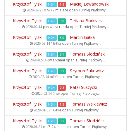
Krzysztof Tylski
Maciej Lewandowski
H2H
1:3
o 9-12 miejsce open
Turniej Piątkowy...
2020-02-21
Krzysztof Tylski
Tetiana Borkivest
H2H
3:0
pierwsza runda open
Turniej Piątkowy...
2020-02-14
Krzysztof Tylski
Marcin Gałka
H2H
3:0
16-tka open
Turniej Piątkowy...
2020-02-14
Krzysztof Tylski
Tomasz Słodziński
H2H
3:1
ćwierćfinał open
Turniej Piątkowy...
2020-02-14
Krzysztof Tylski
Szymon Sakowicz
H2H
3:1
półfinał open
Turniej Piątkowy...
2020-02-14
Krzysztof Tylski
Rafał Suszycki
H2H
2:3
finał open
Turniej Piątkowy...
2020-02-14
Krzysztof Tylski
Tomasz Walkiewicz
H2H
1:3
16-tka open
Turniej Piątkowy...
2020-01-31
Krzysztof Tylski
Tomasz Słodziński
H2H
3:2
o 17-24 miejsce open
Turniej Piątkowy...
2020-01-31