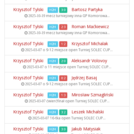
Krzysztof Tylski
Bartosz Partyka
H2H
3:0
mecz turniejowy inna
GP Komorowa...
2025-10-19
Krzysztof Tylski
Roman Maćkiewicz
H2H
2:3
mecz turniejowy inna
GP Komorowa...
2025-10-19
Krzysztof Tylski
Krzysztof Michalak
H2H
1:2
o 9-12 miejsce open
Turniej SOLEC CUP...
2025-03-07
Krzysztof Tylski
Aleksandr Volovoy
H2H
2:0
o 11 miejsce open
Turniej SOLEC CUP...
2025-03-07
Krzysztof Tylski
Jędrzej Basaj
H2H
0:2
o 9-12 miejsce open
Turniej SOLEC CUP...
2025-03-07
Krzysztof Tylski
Mirosław Szmagliński
H2H
1:3
ćwierćfinał open
Turniej SOLEC CUP...
2025-03-07
Krzysztof Tylski
Leszek Michalski
H2H
3:2
16-tka open
Turniej SOLEC CUP...
2025-03-07
Krzysztof Tylski
Jakub Matysiak
H2H
3:0