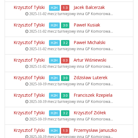
Krzysztof Tylski
Jacek Balcerzak
H2H
1:3
mecz turniejowy inna
GP Komorowa...
2025-11-02
Krzysztof Tylski
Paweł Kusiak
H2H
3:0
mecz turniejowy inna
GP Komorowa...
2025-11-02
Krzysztof Tylski
Paweł Michalski
H2H
3:2
mecz turniejowy inna
GP Komorowa...
2025-11-02
Krzysztof Tylski
Artur Wiśniewski
H2H
0:3
mecz turniejowy inna
GP Komorowa...
2025-11-02
Krzysztof Tylski
Zdzisław Luterek
H2H
3:0
mecz turniejowy inna
GP Komorowa...
2025-10-19
Krzysztof Tylski
Franciszek Rzepiela
H2H
3:0
mecz turniejowy inna
GP Komorowa...
2025-10-19
Krzysztof Tylski
Krzysztof Ziółek
H2H
3:2
mecz turniejowy inna
GP Komorowa...
2025-10-19
Krzysztof Tylski
Przemysław Januszko
H2H
1:3
mecz turniejowy inna
GP Komorowa...
2025-10-19