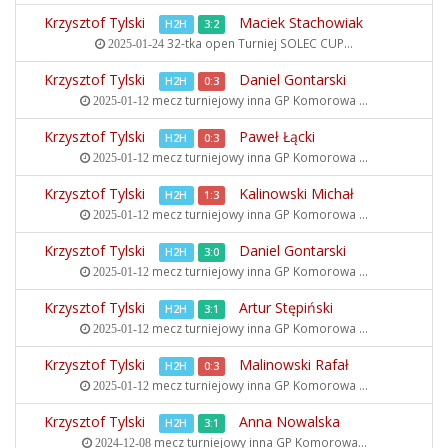
Krzysztof Tylski
Maciek Stachowiak
H2H
3:2
32-tka open
Turniej SOLEC CUP...
2025-01-24
Krzysztof Tylski
Daniel Gontarski
H2H
0:3
mecz turniejowy inna
GP Komorowa ...
2025-01-12
Krzysztof Tylski
Paweł Łącki
H2H
0:3
mecz turniejowy inna
GP Komorowa ...
2025-01-12
Krzysztof Tylski
Kalinowski Michał
H2H
1:3
mecz turniejowy inna
GP Komorowa ...
2025-01-12
Krzysztof Tylski
Daniel Gontarski
H2H
3:0
mecz turniejowy inna
GP Komorowa ...
2025-01-12
Krzysztof Tylski
Artur Stępiński
H2H
3:1
mecz turniejowy inna
GP Komorowa ...
2025-01-12
Krzysztof Tylski
Malinowski Rafał
H2H
0:3
mecz turniejowy inna
GP Komorowa ...
2025-01-12
Krzysztof Tylski
Anna Nowalska
H2H
3:1
mecz turniejowy inna
GP Komorowa...
2024-12-08