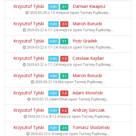
Krzysztof Tylski
Damian Kwapisz
H2H
3:1
o 13 miejsce open
Turniej Piątkowy...
2019-03-29
Krzysztof Tylski
Marcin Borucki
H2H
2:3
o 17-24 miejsce open
Turniej Piątkowy...
2019-03-22
Krzysztof Tylski
Piotr Gradek
H2H
3:1
o 17-24 miejsce open
Turniej Piątkowy...
2019-03-22
Krzysztof Tylski
Czesław Kajdan
H2H
1:3
o 17-24 miejsce open
Turniej Piątkowy...
2019-03-22
Krzysztof Tylski
Marcin Borucki
H2H
3:1
16-tka open
Turniej Piątkowy...
2019-03-15
Krzysztof Tylski
Adam Kłosiński
H2H
1:3
ćwierćfinał open
Turniej Piątkowy...
2019-03-15
Krzysztof Tylski
Andrzej Górczak
H2H
1:2
o 9-12 miejsce open
Turniej Piątkowy...
2019-03-15
Krzysztof Tylski
Tomasz Słodziński
H2H
2:0
o 9 miejsce open
Turniej Piątkowy...
2019-03-15