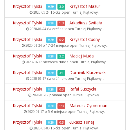
Krzysztof Tylski
Krzysztof Mazur
H2H
3:0
16-tka open
Turniej Piątkowy...
2020-01-24
Krzysztof Tylski
Arkadiusz Świtała
H2H
1:3
ćwierćfinał open
Turniej Piątkowy...
2020-01-24
Krzysztof Tylski
Krzysztof Cudny
H2H
0:2
o 17-24 miejsce open
Turniej Piątkowy...
2020-01-24
Krzysztof Tylski
Maciej Muda
H2H
3:2
pierwsza runda open
Turniej Piątkowy...
2020-01-17
Krzysztof Tylski
Dominik Kluczewski
H2H
3:1
ćwierćfinał open
Turniej Piątkowy...
2020-01-17
Krzysztof Tylski
Rafał Suszycki
H2H
0:3
półfinał open
Turniej Piątkowy...
2020-01-17
Krzysztof Tylski
Mateusz Cymerman
H2H
1:3
o 5-6 miejsce open
Turniej Piątkowy...
2020-01-17
Krzysztof Tylski
Łukasz Turlej
H2H
0:3
16-tka open
Turniej Piątkowy...
2020-01-03