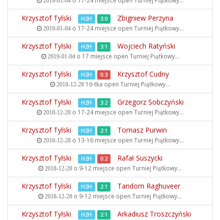
o 17-24 miejsce open
Turniej Piątkowy...
2019-01-04
Krzysztof Tylski
Zbigniew Perzyna
H2H
3:0
o 17-24 miejsce open
Turniej Piątkowy...
2019-01-04
Krzysztof Tylski
Wojciech Ratyński
H2H
3:1
o 17 miejsce open
Turniej Piątkowy...
2019-01-04
Krzysztof Tylski
Krzysztof Cudny
H2H
0:3
16-tka open
Turniej Piątkowy...
2018-12-28
Krzysztof Tylski
Grzegorz Sobczyński
H2H
3:2
o 17-24 miejsce open
Turniej Piątkowy...
2018-12-28
Krzysztof Tylski
Tomasz Purwin
H2H
2:1
o 13-16 miejsce open
Turniej Piątkowy...
2018-12-28
Krzysztof Tylski
Rafał Suszycki
H2H
0:2
o 9-12 miejsce open
Turniej Piątkowy...
2018-12-28
Krzysztof Tylski
Tandom Raghuveer
H2H
2:1
o 9-12 miejsce open
Turniej Piątkowy...
2018-12-28
Krzysztof Tylski
Arkadiusz Troszczyński
H2H
2:1