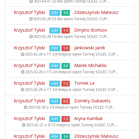
32-tka open
Turniej SOLEC CUP...
2025-03-07
Krzysztof Tylski
Zdzieszyński Mateusz
H2H
3:0
32-tka open
Turniej SOLEC CUP...
2025-02-28
Krzysztof Tylski
Dmytro Bortsov
H2H
1:3
16-tka open
Turniej SOLEC CUP...
2025-02-28
Krzysztof Tylski
Jankowski Jarek
H2H
1:2
o 17-24 miejsce open
Turniej SOLEC CUP...
2025-02-28
Krzysztof Tylski
Marek Michalski
H2H
2:0
o 17-24 miejsce open
Turniej SOLEC CUP...
2025-02-28
Krzysztof Tylski
Tomek Le
H2H
1:2
o 17-24 miejsce open
Turniej SOLEC CUP...
2025-02-28
Krzysztof Tylski
Dzmitry Dubavets
H2H
0:2
o 19 miejsce open
Turniej SOLEC CUP...
2025-02-28
Krzysztof Tylski
Aryna Kamliuk
H2H
1:2
o 9-12 miejsce open
Turniej SOLEC CUP...
2025-02-21
Krzysztof Tylski
Zdzieszyński Mateusz
H2H
3:0