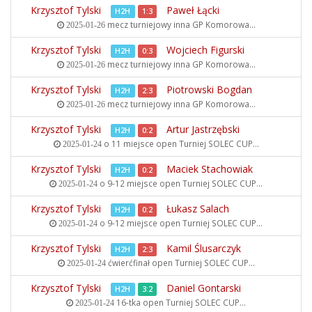
Krzysztof Tylski
Paweł Łącki
H2H
1:3
mecz turniejowy inna
GP Komorowa...
2025-01-26
Krzysztof Tylski
Wojciech Figurski
H2H
0:3
mecz turniejowy inna
GP Komorowa...
2025-01-26
Krzysztof Tylski
Piotrowski Bogdan
H2H
2:3
mecz turniejowy inna
GP Komorowa...
2025-01-26
Krzysztof Tylski
Artur Jastrzębski
H2H
0:2
o 11 miejsce open
Turniej SOLEC CUP...
2025-01-24
Krzysztof Tylski
Maciek Stachowiak
H2H
0:2
o 9-12 miejsce open
Turniej SOLEC CUP...
2025-01-24
Krzysztof Tylski
Łukasz Salach
H2H
0:2
o 9-12 miejsce open
Turniej SOLEC CUP...
2025-01-24
Krzysztof Tylski
Kamil Ślusarczyk
H2H
2:3
ćwierćfinał open
Turniej SOLEC CUP...
2025-01-24
Krzysztof Tylski
Daniel Gontarski
H2H
3:2
16-tka open
Turniej SOLEC CUP...
2025-01-24