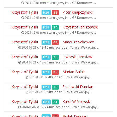
mecz turniejowy inna
GP Komorowa...
2024-12-01
Krzysztof Tylski
Piotr Knapczyński
H2H
2:3
mecz turniejowy inna
GP Komorowa...
2024-12-01
Krzysztof Tylski
Krzysztof Janiszewski
H2H
3:0
mecz turniejowy inna
GP Komorowa...
2024-12-01
Krzysztof Tylski
Mateusz Sakowicz
H2H
0:2
o 13-16 miejsce open
Turniej Wakacyjny...
2020-08-21
Krzysztof Tylski
Jaworski Jarosław
H2H
2:0
o 17-24 miejsce open
Turniej Wakacyjny...
2020-08-21
Krzysztof Tylski
Marian Balak
H2H
0:3
16-tka open
Turniej Wakacyjny...
2020-08-21
Krzysztof Tylski
Szajewski Damian
H2H
3:0
32-tka open
Turniej Wakacyjny...
2020-08-21
Krzysztof Tylski
Karol Wiśniewski
H2H
2:1
o 17-24 miejsce open
Turniej Wakacyjny...
2020-08-07
Krzysztof Tylski
Brylak Damian
H2H
0:2