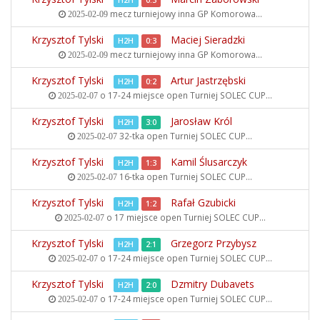
H2H
0:3
mecz turniejowy inna
GP Komorowa...
2025-02-09
Krzysztof Tylski
Maciej Sieradzki
H2H
0:3
mecz turniejowy inna
GP Komorowa...
2025-02-09
Krzysztof Tylski
Artur Jastrzębski
H2H
0:2
o 17-24 miejsce open
Turniej SOLEC CUP...
2025-02-07
Krzysztof Tylski
Jarosław Król
H2H
3:0
32-tka open
Turniej SOLEC CUP...
2025-02-07
Krzysztof Tylski
Kamil Ślusarczyk
H2H
1:3
16-tka open
Turniej SOLEC CUP...
2025-02-07
Krzysztof Tylski
Rafał Gzubicki
H2H
1:2
o 17 miejsce open
Turniej SOLEC CUP...
2025-02-07
Krzysztof Tylski
Grzegorz Przybysz
H2H
2:1
o 17-24 miejsce open
Turniej SOLEC CUP...
2025-02-07
Krzysztof Tylski
Dzmitry Dubavets
H2H
2:0
o 17-24 miejsce open
Turniej SOLEC CUP...
2025-02-07