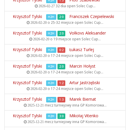
H2H
1:3
32-tka open
Solec Cup...
2026-02-27
Krzysztof Tylski
Franciszek Czepielewski
H2H
2:0
o 25-32 miejsce open
Solec Cup...
2026-02-20
Krzysztof Tylski
Vołkovs Aleksander
H2H
2:0
o 19 miejsce open
Solec Cup...
2026-02-20
Krzysztof Tylski
Łukasz Turlej
H2H
0:2
o 17-24 miejsce open
Solec Cup...
2026-02-20
Krzysztof Tylski
Marcin Hołyst
H2H
2:0
o 17-24 miejsce open
Solec Cup...
2026-02-20
Krzysztof Tylski
Artur Jastrzębski
H2H
1:2
o 17-24 miejsce open
Solec Cup...
2026-02-20
Krzysztof Tylski
Marek Biernat
H2H
1:3
mecz turniejowy inna
GP Komorowa...
2025-12-21
Krzysztof Tylski
Mikołaj Vitenko
H2H
3:0
mecz turniejowy inna
GP Komorowa...
2025-12-21