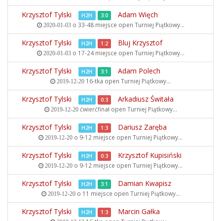
Krzysztof Tylski
Adam Więch
H2H
3:0
o 33-48 miejsce open
Turniej Piątkowy...
2020-01-03
Krzysztof Tylski
Bluj Krzysztof
H2H
1:2
o 17-24 miejsce open
Turniej Piątkowy...
2020-01-03
Krzysztof Tylski
Adam Polech
H2H
3:1
16-tka open
Turniej Piątkowy...
2019-12-20
Krzysztof Tylski
Arkadiusz Świtała
H2H
0:3
ćwierćfinał open
Turniej Piątkowy...
2019-12-20
Krzysztof Tylski
Dariusz Zaręba
H2H
1:3
o 9-12 miejsce open
Turniej Piątkowy...
2019-12-20
Krzysztof Tylski
Krzysztof Kupisiński
H2H
0:3
o 9-12 miejsce open
Turniej Piątkowy...
2019-12-20
Krzysztof Tylski
Damian Kwapisz
H2H
3:1
o 11 miejsce open
Turniej Piątkowy...
2019-12-20
Krzysztof Tylski
Marcin Gałka
H2H
1:3