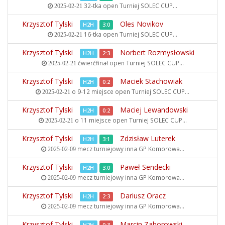
32-tka open
Turniej SOLEC CUP...
2025-02-21
Krzysztof Tylski
Oles Novikov
H2H
3:0
16-tka open
Turniej SOLEC CUP...
2025-02-21
Krzysztof Tylski
Norbert Rozmysłowski
H2H
2:3
ćwierćfinał open
Turniej SOLEC CUP...
2025-02-21
Krzysztof Tylski
Maciek Stachowiak
H2H
0:2
o 9-12 miejsce open
Turniej SOLEC CUP...
2025-02-21
Krzysztof Tylski
Maciej Lewandowski
H2H
0:2
o 11 miejsce open
Turniej SOLEC CUP...
2025-02-21
Krzysztof Tylski
Zdzisław Luterek
H2H
3:1
mecz turniejowy inna
GP Komorowa...
2025-02-09
Krzysztof Tylski
Paweł Sendecki
H2H
3:0
mecz turniejowy inna
GP Komorowa...
2025-02-09
Krzysztof Tylski
Dariusz Oracz
H2H
2:3
mecz turniejowy inna
GP Komorowa...
2025-02-09
Krzysztof Tylski
Marcin Zaborowski