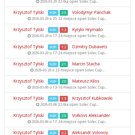
32-tka open
Solec Cup...
2026-03-20
Krzysztof Tylski
Volodymyr Panchak
H2H
2:0
o 25-32 miejsce open
Solec Cup...
2026-03-20
Krzysztof Tylski
Kyrylo Hrymailo
H2H
1:2
o 17-24 miejsce open
Solec Cup...
2026-03-20
Krzysztof Tylski
Dzmitry Dubavets
H2H
1:2
o 17-24 miejsce open
Solec Cup...
2026-03-20
Krzysztof Tylski
Marcin Stacha
H2H
2:1
o 23 miejsce open
Solec Cup...
2026-03-20
Krzysztof Tylski
Mateusz Kilos
H2H
2:0
o 13-16 miejsce open
Solec Cup...
2026-03-06
Krzysztof Tylski
Krzysztof Kubkowski
H2H
1:3
32-tka open
Solec Cup...
2026-03-06
Krzysztof Tylski
Vołkovs Aleksander
H2H
2:0
o 17-24 miejsce open
Solec Cup...
2026-03-06
Krzysztof Tylski
Aleksandr Volovoy
H2H
0:2