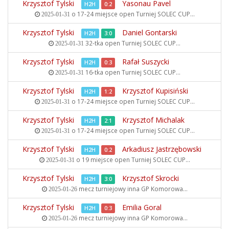
Krzysztof Tylski
Yasonau Pavel
H2H
0:2
o 17-24 miejsce open
Turniej SOLEC CUP...
2025-01-31
Krzysztof Tylski
Daniel Gontarski
H2H
3:0
32-tka open
Turniej SOLEC CUP...
2025-01-31
Krzysztof Tylski
Rafał Suszycki
H2H
0:3
16-tka open
Turniej SOLEC CUP...
2025-01-31
Krzysztof Tylski
Krzysztof Kupisiński
H2H
1:2
o 17-24 miejsce open
Turniej SOLEC CUP...
2025-01-31
Krzysztof Tylski
Krzysztof Michalak
H2H
2:1
o 17-24 miejsce open
Turniej SOLEC CUP...
2025-01-31
Krzysztof Tylski
Arkadiusz Jastrzębowski
H2H
0:2
o 19 miejsce open
Turniej SOLEC CUP...
2025-01-31
Krzysztof Tylski
Krzysztof Skrocki
H2H
3:0
mecz turniejowy inna
GP Komorowa...
2025-01-26
Krzysztof Tylski
Emilia Goral
H2H
0:3
mecz turniejowy inna
GP Komorowa...
2025-01-26