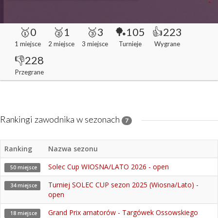
🥇0
🥈1
🥉3
🏓105
👍223
1 miejsce
2 miejsce
3 miejsce
Turnieje
Wygrane
👎228
Przegrane
Rankingi zawodnika w sezonach
7
Ranking
Nazwa sezonu
Solec Cup WIOSNA/LATO 2026 - open
50 miejsce
Turniej SOLEC CUP sezon 2025 (Wiosna/Lato) -
34 miejsce
open
Grand Prix amatorów - Targówek Ossowskiego
18 miejsce