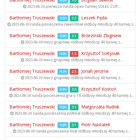
H2H
3:0
pierwsza runda open
Turniej SOLEC CUP...
2023-06-16
Bartłomiej Truszewski
Leszek Pęda
H2H
3:2
runda pocieszenia ćwierćfinał oldboy młodszy
40 turniej z...
2023-06-10
Bartłomiej Truszewski
Brzeziński Zbigniew
H2H
3:1
mecz grupowy oldboy młodszy
40 turniej z...
2023-06-10
Bartłomiej Truszewski
Krzysztof Sołtysiak
H2H
1:3
mecz grupowy oldboy młodszy
40 turniej z...
2023-06-10
Bartłomiej Truszewski
Jonah Jerome
H2H
2:3
mecz grupowy oldboy młodszy
40 turniej z...
2023-06-10
Bartłomiej Truszewski
Krzysztof Kostoń
H2H
3:0
runda pocieszenia gra o 16 oldboy młodszy
40 turniej z...
2023-06-10
Bartłomiej Truszewski
Małgorzata Rudnik
H2H
3:1
runda pocieszenia półfinał oldboy młodszy
40 turniej z...
2023-06-10
Bartłomiej Truszewski
Piotr Nastałek
H2H
3:1
runda pocieszenia finał oldboy młodszy
40 turniej z...
2023-06-10