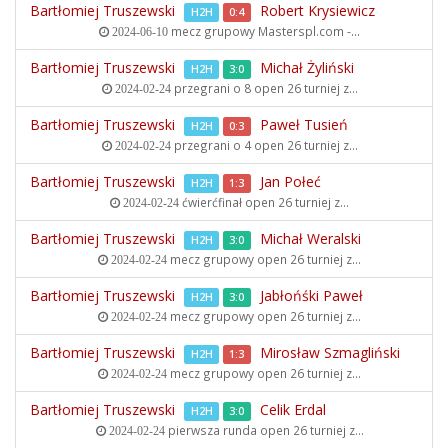
Bartłomiej Truszewski
Robert Krysiewicz
H2H
0:4
mecz grupowy
Masterspl.com -...
2024-06-10
Bartłomiej Truszewski
Michał Żyliński
H2H
3:0
przegrani o 8 open
26 turniej z...
2024-02-24
Bartłomiej Truszewski
Paweł Tusień
H2H
0:3
przegrani o 4 open
26 turniej z...
2024-02-24
Bartłomiej Truszewski
Jan Połeć
H2H
1:3
ćwierćfinał open
26 turniej z...
2024-02-24
Bartłomiej Truszewski
Michał Weralski
H2H
3:0
mecz grupowy open
26 turniej z...
2024-02-24
Bartłomiej Truszewski
Jabłońśki Paweł
H2H
3:0
mecz grupowy open
26 turniej z...
2024-02-24
Bartłomiej Truszewski
Mirosław Szmagliński
H2H
1:3
mecz grupowy open
26 turniej z...
2024-02-24
Bartłomiej Truszewski
Celik Erdal
H2H
3:0
pierwsza runda open
26 turniej z...
2024-02-24