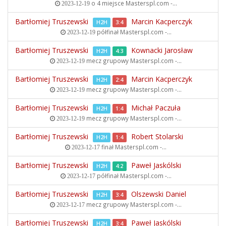
o 4 miejsce
Masterspl.com -...
2023-12-19
Bartłomiej Truszewski
Marcin Kacperczyk
H2H
3:4
półfinał
Masterspl.com -...
2023-12-19
Bartłomiej Truszewski
Kownacki Jarosław
H2H
4:3
mecz grupowy
Masterspl.com -...
2023-12-19
Bartłomiej Truszewski
Marcin Kacperczyk
H2H
2:4
mecz grupowy
Masterspl.com -...
2023-12-19
Bartłomiej Truszewski
Michał Paczuła
H2H
1:4
mecz grupowy
Masterspl.com -...
2023-12-19
Bartłomiej Truszewski
Robert Stolarski
H2H
1:4
finał
Masterspl.com -...
2023-12-17
Bartłomiej Truszewski
Paweł Jaskólski
H2H
4:2
półfinał
Masterspl.com -...
2023-12-17
Bartłomiej Truszewski
Olszewski Daniel
H2H
3:4
mecz grupowy
Masterspl.com -...
2023-12-17
Bartłomiej Truszewski
Paweł Jaskólski
H2H
3:4