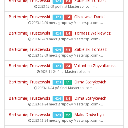
Bartłomiej Truszewski
Zabielski Tomasz
H2H
1:4
półfinał
Masterspl.com -...
2023-12-09
Bartłomiej Truszewski
Olszewski Daniel
H2H
3:4
mecz grupowy
Masterspl.com -...
2023-12-09
Bartłomiej Truszewski
Tomasz Walkiewicz
H2H
1:4
mecz grupowy
Masterspl.com -...
2023-12-09
Bartłomiej Truszewski
Zabielski Tomasz
H2H
3:4
mecz grupowy
Masterspl.com -...
2023-12-09
Bartłomiej Truszewski
Valiantsin Zhyvalkouski
H2H
2:4
finał
Masterspl.com -...
2023-11-24
Bartłomiej Truszewski
Dima Starykevich
H2H
4:1
półfinał
Masterspl.com -...
2023-11-24
Bartłomiej Truszewski
Dima Starykevich
H2H
1:4
mecz grupowy
Masterspl.com -...
2023-11-24
Bartłomiej Truszewski
Maks Dadychyn
H2H
4:2
mecz grupowy
Masterspl.com -...
2023-11-24