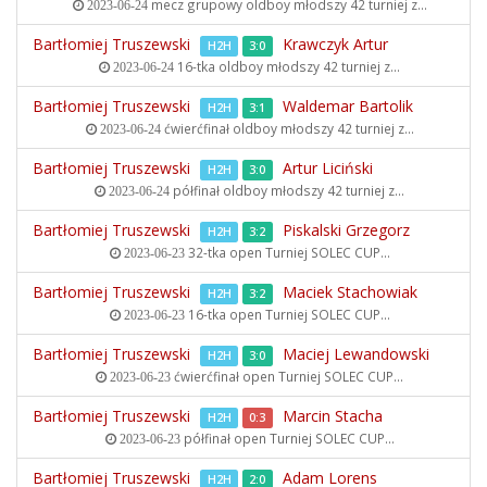
mecz grupowy oldboy młodszy
42 turniej z...
2023-06-24
Bartłomiej Truszewski
Krawczyk Artur
H2H
3:0
16-tka oldboy młodszy
42 turniej z...
2023-06-24
Bartłomiej Truszewski
Waldemar Bartolik
H2H
3:1
ćwierćfinał oldboy młodszy
42 turniej z...
2023-06-24
Bartłomiej Truszewski
Artur Liciński
H2H
3:0
półfinał oldboy młodszy
42 turniej z...
2023-06-24
Bartłomiej Truszewski
Piskalski Grzegorz
H2H
3:2
32-tka open
Turniej SOLEC CUP...
2023-06-23
Bartłomiej Truszewski
Maciek Stachowiak
H2H
3:2
16-tka open
Turniej SOLEC CUP...
2023-06-23
Bartłomiej Truszewski
Maciej Lewandowski
H2H
3:0
ćwierćfinał open
Turniej SOLEC CUP...
2023-06-23
Bartłomiej Truszewski
Marcin Stacha
H2H
0:3
półfinał open
Turniej SOLEC CUP...
2023-06-23
Bartłomiej Truszewski
Adam Lorens
H2H
2:0