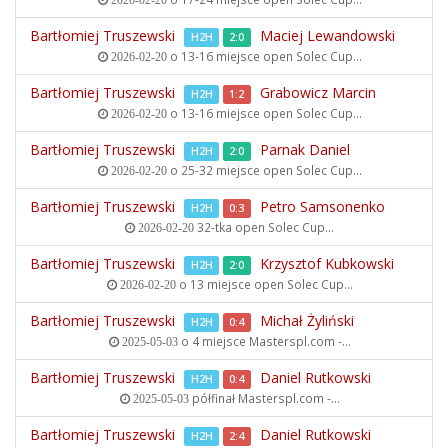
2026-02-20
Bartłomiej Truszewski
Maciej Lewandowski
H2H
2:0
o 13-16 miejsce open
Solec Cup...
2026-02-20
Bartłomiej Truszewski
Grabowicz Marcin
H2H
1:2
o 13-16 miejsce open
Solec Cup...
2026-02-20
Bartłomiej Truszewski
Parnak Daniel
H2H
2:0
o 25-32 miejsce open
Solec Cup...
2026-02-20
Bartłomiej Truszewski
Petro Samsonenko
H2H
0:3
32-tka open
Solec Cup...
2026-02-20
Bartłomiej Truszewski
Krzysztof Kubkowski
H2H
2:0
o 13 miejsce open
Solec Cup...
2026-02-20
Bartłomiej Truszewski
Michał Żyliński
H2H
0:4
o 4 miejsce
Masterspl.com -...
2025-05-03
Bartłomiej Truszewski
Daniel Rutkowski
H2H
0:4
półfinał
Masterspl.com -...
2025-05-03
Bartłomiej Truszewski
Daniel Rutkowski
H2H
2:4