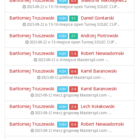
Bartłomiej Truszewski
Sławomir Mikołajewicz
H2H
0:3
o 13-16 miejsce open
Turniej SOLEC CUP...
2023-09-22
Bartłomiej Truszewski
Daniel Gontarski
H2H
3:1
o 13-16 miejsce open
Turniej SOLEC CUP...
2023-09-22
Bartłomiej Truszewski
Andrzej Piotrowski
H2H
2:1
o 13 miejsce open
Turniej SOLEC CUP...
2023-09-22
Bartłomiej Truszewski
Robert Niewiadomski
H2H
1:4
o 4 miejsce
Masterspl.com -...
2023-09-12
Bartłomiej Truszewski
Kamil Baranowski
H2H
0:4
półfinał
Masterspl.com -...
2023-09-12
Bartłomiej Truszewski
Kamil Baranowski
H2H
2:4
mecz grupowy
Masterspl.com -...
2023-09-12
Bartłomiej Truszewski
Lech Kołakowski
H2H
2:4
mecz grupowy
Masterspl.com -...
2023-09-12
Bartłomiej Truszewski
Robert Niewiadomski
H2H
0:4
mecz grupowy
Masterspl.com -...
2023-09-12