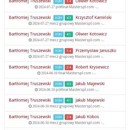
Bartłomiej Truszewski
Oliwier Kotowicz
H2H
1:4
półfinał
Masterspl.com -...
2024-07-27
Bartłomiej Truszewski
Krzysztof Kamiński
H2H
4:3
mecz grupowy
Masterspl.com -...
2024-07-27
Bartłomiej Truszewski
Oliwier Kotowicz
H2H
4:1
mecz grupowy
Masterspl.com -...
2024-07-27
Bartłomiej Truszewski
Przemysław Januszko
H2H
1:4
mecz grupowy
Masterspl.com -...
2024-07-27
Bartłomiej Truszewski
Robert Krysiewicz
H2H
2:4
finał
Masterspl.com -...
2024-06-10
Bartłomiej Truszewski
Jakub Majewski
H2H
4:3
półfinał
Masterspl.com -...
2024-06-10
Bartłomiej Truszewski
Jakub Majewski
H2H
4:1
mecz grupowy
Masterspl.com -...
2024-06-10
Bartłomiej Truszewski
Jakub Kobos
H2H
2:4
mecz grupowy
Masterspl.com -...
2024-06-10