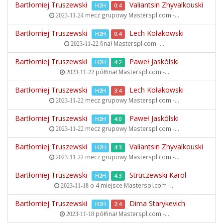
Bartłomiej Truszewski
Valiantsin Zhyvalkouski
H2H
0:4
mecz grupowy
Masterspl.com -...
2023-11-24
Bartłomiej Truszewski
Lech Kołakowski
H2H
0:4
finał
Masterspl.com -...
2023-11-22
Bartłomiej Truszewski
Paweł Jaskólski
H2H
4:2
półfinał
Masterspl.com -...
2023-11-22
Bartłomiej Truszewski
Lech Kołakowski
H2H
3:4
mecz grupowy
Masterspl.com -...
2023-11-22
Bartłomiej Truszewski
Paweł Jaskólski
H2H
4:0
mecz grupowy
Masterspl.com -...
2023-11-22
Bartłomiej Truszewski
Valiantsin Zhyvalkouski
H2H
4:3
mecz grupowy
Masterspl.com -...
2023-11-22
Bartłomiej Truszewski
Struczewski Karol
H2H
4:3
o 4 miejsce
Masterspl.com -...
2023-11-18
Bartłomiej Truszewski
Dima Starykevich
H2H
2:4
półfinał
Masterspl.com -...
2023-11-18