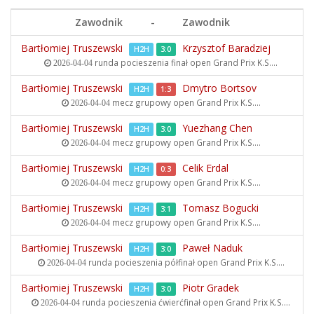
Zawodnik
-
Zawodnik
Bartłomiej Truszewski
Krzysztof Baradziej
H2H
3:0
runda pocieszenia finał open
Grand Prix K.S....
2026-04-04
Bartłomiej Truszewski
Dmytro Bortsov
H2H
1:3
mecz grupowy open
Grand Prix K.S....
2026-04-04
Bartłomiej Truszewski
Yuezhang Chen
H2H
3:0
mecz grupowy open
Grand Prix K.S....
2026-04-04
Bartłomiej Truszewski
Celik Erdal
H2H
0:3
mecz grupowy open
Grand Prix K.S....
2026-04-04
Bartłomiej Truszewski
Tomasz Bogucki
H2H
3:1
mecz grupowy open
Grand Prix K.S....
2026-04-04
Bartłomiej Truszewski
Paweł Naduk
H2H
3:0
runda pocieszenia półfinał open
Grand Prix K.S....
2026-04-04
Bartłomiej Truszewski
Piotr Gradek
H2H
3:0
runda pocieszenia ćwierćfinał open
Grand Prix K.S....
2026-04-04