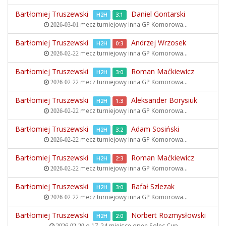
Bartłomiej Truszewski
Daniel Gontarski
H2H
3:1
mecz turniejowy inna
GP Komorowa...
2026-03-01
Bartłomiej Truszewski
Andrzej Wrzosek
H2H
0:3
mecz turniejowy inna
GP Komorowa...
2026-02-22
Bartłomiej Truszewski
Roman Maćkiewicz
H2H
3:0
mecz turniejowy inna
GP Komorowa...
2026-02-22
Bartłomiej Truszewski
Aleksander Borysiuk
H2H
1:3
mecz turniejowy inna
GP Komorowa...
2026-02-22
Bartłomiej Truszewski
Adam Sosiński
H2H
3:2
mecz turniejowy inna
GP Komorowa...
2026-02-22
Bartłomiej Truszewski
Roman Maćkiewicz
H2H
2:3
mecz turniejowy inna
GP Komorowa...
2026-02-22
Bartłomiej Truszewski
Rafał Szlezak
H2H
3:0
mecz turniejowy inna
GP Komorowa...
2026-02-22
Bartłomiej Truszewski
Norbert Rozmysłowski
H2H
2:0
o 17-24 miejsce open
Solec Cup...