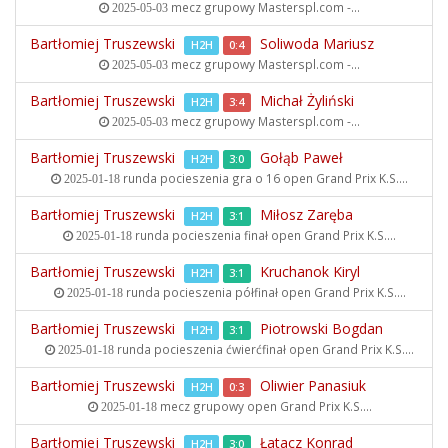
mecz grupowy
Masterspl.com -...
2025-05-03
Bartłomiej Truszewski
Soliwoda Mariusz
H2H
0:4
mecz grupowy
Masterspl.com -...
2025-05-03
Bartłomiej Truszewski
Michał Żyliński
H2H
3:4
mecz grupowy
Masterspl.com -...
2025-05-03
Bartłomiej Truszewski
Gołąb Paweł
H2H
3:0
runda pocieszenia gra o 16 open
Grand Prix K.S....
2025-01-18
Bartłomiej Truszewski
Miłosz Zaręba
H2H
3:1
runda pocieszenia finał open
Grand Prix K.S....
2025-01-18
Bartłomiej Truszewski
Kruchanok Kiryl
H2H
3:1
runda pocieszenia półfinał open
Grand Prix K.S....
2025-01-18
Bartłomiej Truszewski
Piotrowski Bogdan
H2H
3:1
runda pocieszenia ćwierćfinał open
Grand Prix K.S....
2025-01-18
Bartłomiej Truszewski
Oliwier Panasiuk
H2H
0:3
mecz grupowy open
Grand Prix K.S....
2025-01-18
Bartłomiej Truszewski
Łatacz Konrad
H2H
3:0