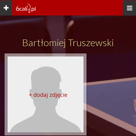
Toggle
Togg
navigation
navi
Bartłomiej Truszewski
+ dodaj zdjęcie