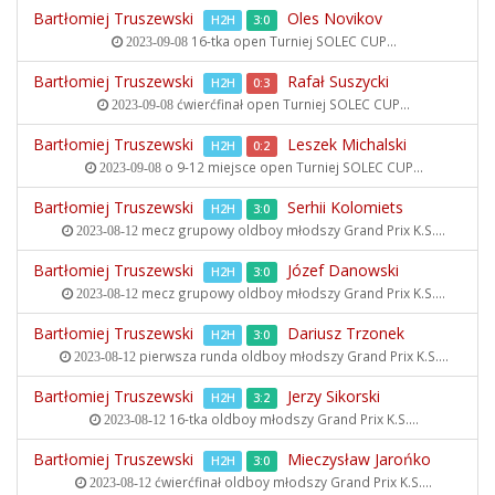
Bartłomiej Truszewski
Oles Novikov
H2H
3:0
16-tka open
Turniej SOLEC CUP...
2023-09-08
Bartłomiej Truszewski
Rafał Suszycki
H2H
0:3
ćwierćfinał open
Turniej SOLEC CUP...
2023-09-08
Bartłomiej Truszewski
Leszek Michalski
H2H
0:2
o 9-12 miejsce open
Turniej SOLEC CUP...
2023-09-08
Bartłomiej Truszewski
Serhii Kolomiets
H2H
3:0
mecz grupowy oldboy młodszy
Grand Prix K.S....
2023-08-12
Bartłomiej Truszewski
Józef Danowski
H2H
3:0
mecz grupowy oldboy młodszy
Grand Prix K.S....
2023-08-12
Bartłomiej Truszewski
Dariusz Trzonek
H2H
3:0
pierwsza runda oldboy młodszy
Grand Prix K.S....
2023-08-12
Bartłomiej Truszewski
Jerzy Sikorski
H2H
3:2
16-tka oldboy młodszy
Grand Prix K.S....
2023-08-12
Bartłomiej Truszewski
Mieczysław Jarońko
H2H
3:0
ćwierćfinał oldboy młodszy
Grand Prix K.S....
2023-08-12