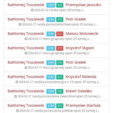
Bartłomiej Truszewski
Przemysław Januszko
H2H
3:2
16-tka open
26 turniej z...
2024-02-24
Bartłomiej Truszewski
Piotr Gradek
H2H
3:0
runda pocieszenia finał open
25 turniej z...
2024-02-17
Bartłomiej Truszewski
Mariusz Wołowiecki
H2H
0:3
mecz grupowy open
25 turniej z...
2024-02-17
Bartłomiej Truszewski
Krzysztof Stępień
H2H
2:3
mecz grupowy open
25 turniej z...
2024-02-17
Bartłomiej Truszewski
Piotr Gradek
H2H
3:0
mecz grupowy open
25 turniej z...
2024-02-17
Bartłomiej Truszewski
Krzysztof Molenda
H2H
3:1
runda pocieszenia gra o 16 open
25 turniej z...
2024-02-17
Bartłomiej Truszewski
Robert Dawidko
H2H
3:0
runda pocieszenia ćwierćfinał open
25 turniej z...
2024-02-17
Bartłomiej Truszewski
Przemysław Stachula
H2H
3:1
runda pocieszenia półfinał open
25 turniej z...
2024-02-17