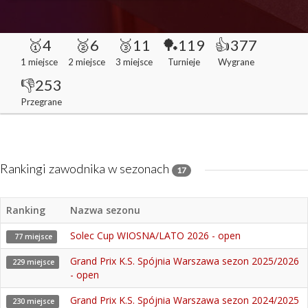
🥇4
🥈6
🥉11
🏓119
👍377
1 miejsce
2 miejsce
3 miejsce
Turnieje
Wygrane
👎253
Przegrane
Rankingi zawodnika w sezonach
17
Ranking
Nazwa sezonu
Solec Cup WIOSNA/LATO 2026 - open
77 miejsce
Grand Prix K.S. Spójnia Warszawa sezon 2025/2026
229 miejsce
- open
Grand Prix K.S. Spójnia Warszawa sezon 2024/2025
230 miejsce