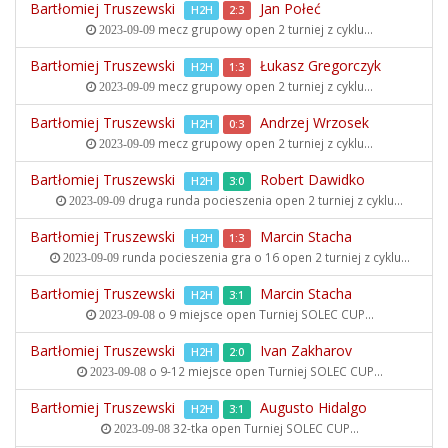
Bartłomiej Truszewski
Jan Połeć
H2H
2:3
mecz grupowy open
2 turniej z cyklu...
2023-09-09
Bartłomiej Truszewski
Łukasz Gregorczyk
H2H
1:3
mecz grupowy open
2 turniej z cyklu...
2023-09-09
Bartłomiej Truszewski
Andrzej Wrzosek
H2H
0:3
mecz grupowy open
2 turniej z cyklu...
2023-09-09
Bartłomiej Truszewski
Robert Dawidko
H2H
3:0
druga runda pocieszenia open
2 turniej z cyklu...
2023-09-09
Bartłomiej Truszewski
Marcin Stacha
H2H
1:3
runda pocieszenia gra o 16 open
2 turniej z cyklu...
2023-09-09
Bartłomiej Truszewski
Marcin Stacha
H2H
3:1
o 9 miejsce open
Turniej SOLEC CUP...
2023-09-08
Bartłomiej Truszewski
Ivan Zakharov
H2H
2:0
o 9-12 miejsce open
Turniej SOLEC CUP...
2023-09-08
Bartłomiej Truszewski
Augusto Hidalgo
H2H
3:1
32-tka open
Turniej SOLEC CUP...
2023-09-08