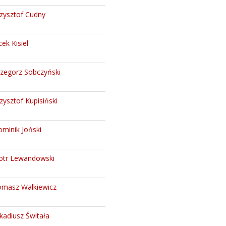
zysztof Cudny
cek Kisiel
zegorz Sobczyński
zysztof Kupisiński
minik Joński
otr Lewandowski
masz Walkiewicz
kadiusz Świtała