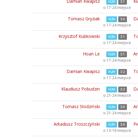
Damian Kwapisz
Kl
H2H
3:1
o 17-24 miejsce
Tomasz Gryziak
Da
H2H
3:0
o 17-24 miejsce
Krzysztof Kubkowski
To
H2H
3:1
o 17-24 miejsce
Hoan Le
Ar
H2H
3:1
o 17-24 miejsce
Damian Kwapisz
To
H2H
3:2
o 17-24 miejsce
Klaudiusz Pobudzin
Da
H2H
3:2
o 21-24 miejsce
Tomasz Słodziński
Ar
H2H
3:0
o 21-24 miejsce
Arkadiusz Troszczyński
Pi
H2H
3:0
o 13-16 miejsce