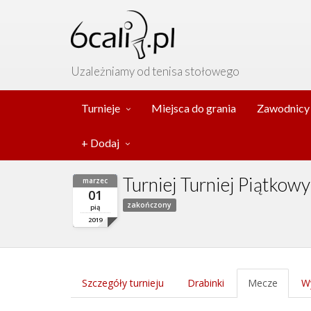
Uzależniamy od tenisa stołowego
Turnieje
Miejsca do grania
Zawodnicy
+ Dodaj
Turniej Turniej Piątkow
marzec
01
zakończony
pią
2019
Szczegóły turnieju
Drabinki
Mecze
Wy