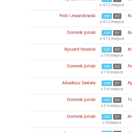
o 9-12 miejsce
Piotr Lewandowski
Ro
H2H
3:2
o 9-12 miejsce
Dominik Joński
Ba
H2H
3:1
o 9-12 miejsce
Ryszard Nowicki
Kr
H2H
3:0
o 7-8 miejsce
Dominik Joński
Pi
H2H
3:2
o 7-8 miejsce
Arkadiusz Świtała
Ry
H2H
2:1
o 5-6 miejsce
Dominik Joński
To
H2H
2:0
o 5-6 miejsce
Dominik Joński
Ar
H2H
2:1
o 4 miejsce