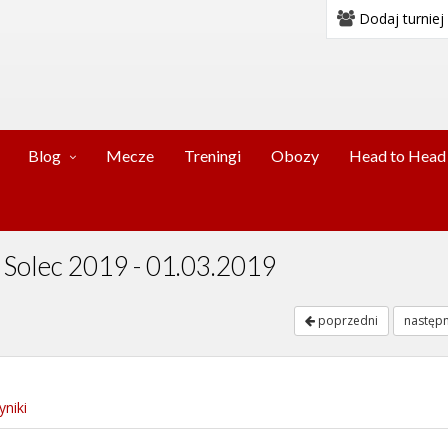
Dodaj turniej
Blog
Mecze
Treningi
Obozy
Head to Head
y Solec 2019 - 01.03.2019
poprzedni
następ
niki