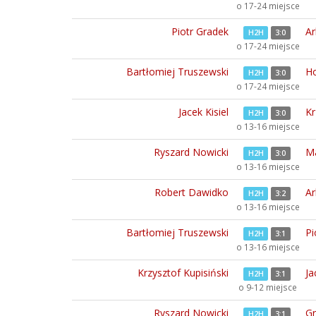
o 17-24 miejsce
Piotr Gradek
Ar
H2H
3:0
o 17-24 miejsce
Bartłomiej Truszewski
H
H2H
3:0
o 17-24 miejsce
Jacek Kisiel
Kr
H2H
3:0
o 13-16 miejsce
Ryszard Nowicki
Ma
H2H
3:0
o 13-16 miejsce
Robert Dawidko
Ar
H2H
3:2
o 13-16 miejsce
Bartłomiej Truszewski
Pi
H2H
3:1
o 13-16 miejsce
Krzysztof Kupisiński
Ja
H2H
3:1
o 9-12 miejsce
Ryszard Nowicki
Gr
H2H
3:1