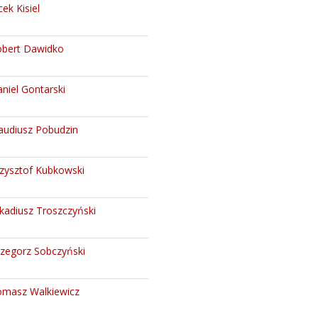
cek Kisiel
bert Dawidko
niel Gontarski
audiusz Pobudzin
zysztof Kubkowski
kadiusz Troszczyński
zegorz Sobczyński
masz Walkiewicz