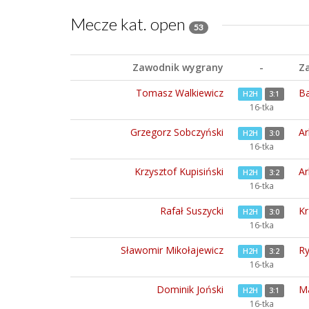
Mecze kat. open
53
Zawodnik wygrany
-
Z
Tomasz Walkiewicz
Ba
H2H
3:1
16-tka
Grzegorz Sobczyński
Ar
H2H
3:0
16-tka
Krzysztof Kupisiński
Ar
H2H
3:2
16-tka
Rafał Suszycki
Kr
H2H
3:0
16-tka
Sławomir Mikołajewicz
Ry
H2H
3:2
16-tka
Dominik Joński
Ma
H2H
3:1
16-tka