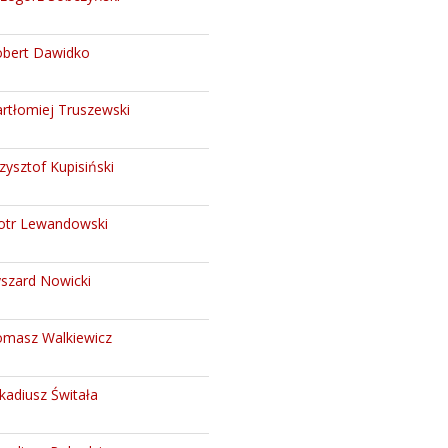
bert Dawidko
rtłomiej Truszewski
zysztof Kupisiński
otr Lewandowski
szard Nowicki
masz Walkiewicz
kadiusz Świtała