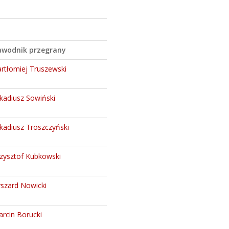
awodnik przegrany
rtłomiej Truszewski
kadiusz Sowiński
kadiusz Troszczyński
zysztof Kubkowski
szard Nowicki
rcin Borucki