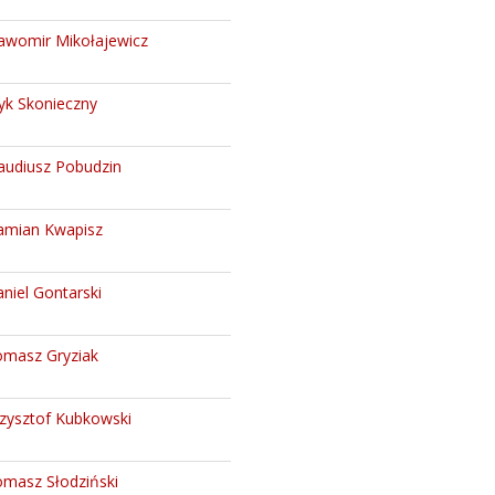
awomir Mikołajewicz
yk Skonieczny
audiusz Pobudzin
amian Kwapisz
niel Gontarski
masz Gryziak
zysztof Kubkowski
masz Słodziński