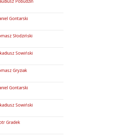
audiusz Pobudzin
niel Gontarski
masz Słodziński
kadiusz Sowiński
masz Gryziak
niel Gontarski
kadiusz Sowiński
otr Gradek