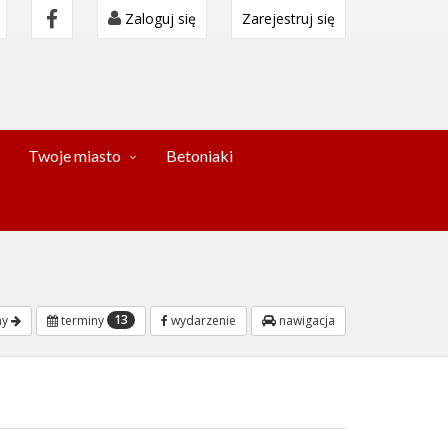
Zaloguj się
Zarejestruj się
Twoje miasto
Betoniaki
13
ny
terminy
wydarzenie
nawigacja