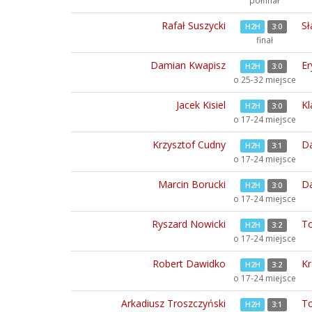
półfinał
Rafał Suszycki
Sł
H2H
3:0
finał
Damian Kwapisz
Er
H2H
3:0
o 25-32 miejsce
Jacek Kisiel
Kl
H2H
3:0
o 17-24 miejsce
Krzysztof Cudny
D
H2H
3:1
o 17-24 miejsce
Marcin Borucki
Da
H2H
3:0
o 17-24 miejsce
Ryszard Nowicki
To
H2H
3:2
o 17-24 miejsce
Robert Dawidko
Kr
H2H
3:2
o 17-24 miejsce
Arkadiusz Troszczyński
To
H2H
3:1