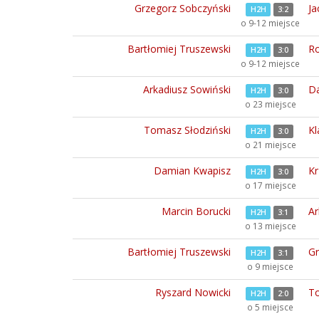
Grzegorz Sobczyński
Ja
H2H
3:2
o 9-12 miejsce
Bartłomiej Truszewski
Ro
H2H
3:0
o 9-12 miejsce
Arkadiusz Sowiński
Da
H2H
3:0
o 23 miejsce
Tomasz Słodziński
Kl
H2H
3:0
o 21 miejsce
Damian Kwapisz
Kr
H2H
3:0
o 17 miejsce
Marcin Borucki
Ar
H2H
3:1
o 13 miejsce
Bartłomiej Truszewski
Gr
H2H
3:1
o 9 miejsce
Ryszard Nowicki
To
H2H
2:0
o 5 miejsce