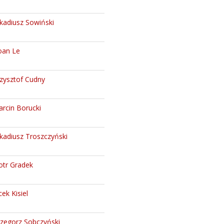
kadiusz Sowiński
oan Le
zysztof Cudny
rcin Borucki
kadiusz Troszczyński
otr Gradek
cek Kisiel
zegorz Sobczyński