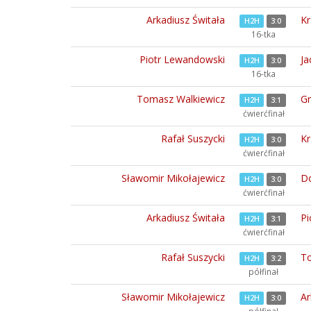
Arkadiusz Świtała
Kr
H2H
3:0
16-tka
Piotr Lewandowski
Ja
H2H
3:0
16-tka
Tomasz Walkiewicz
Gr
H2H
3:1
ćwierćfinał
Rafał Suszycki
Kr
H2H
3:0
ćwierćfinał
Sławomir Mikołajewicz
Do
H2H
3:0
ćwierćfinał
Arkadiusz Świtała
Pi
H2H
3:1
ćwierćfinał
Rafał Suszycki
To
H2H
3:2
półfinał
Sławomir Mikołajewicz
Ar
H2H
3:0