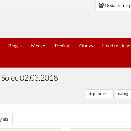
Dodaj turniej
Blog
Mecze
Treningi
Obozy
Head to Head
y Solec 02.03.2018
poprzedni
następ
niki