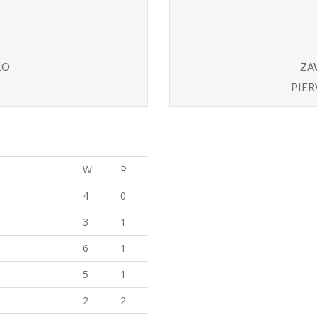
ło
za
pier
W
P
4
0
3
1
6
1
5
1
2
2