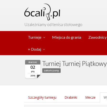
Uzależniamy od tenisa stołowego
Turnieje
Miejsca do grania
Zawodnicy
+ Dodaj
Turniej Turniej Piątkow
marzec
02
zakończony
pią
2018
Szczegóły turnieju
Drabinki
Mecze
Wy