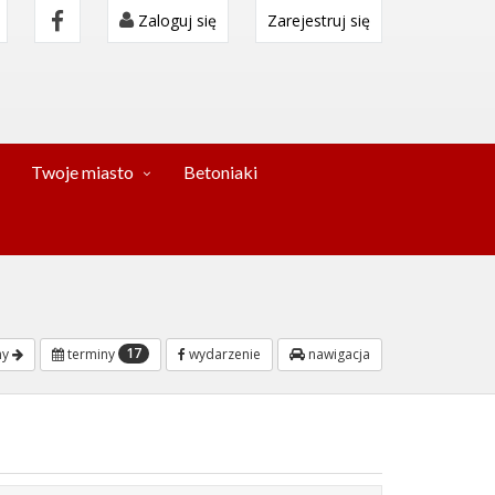
Zaloguj się
Zarejestruj się
Twoje miasto
Betoniaki
17
ny
terminy
wydarzenie
nawigacja