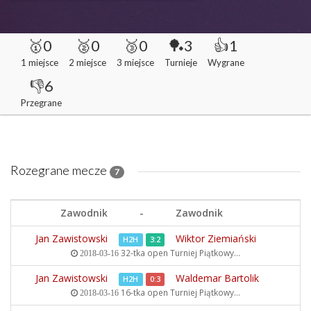
🥇0
🥈0
🥉0
🏓3
👍1
1 miejsce
2 miejsce
3 miejsce
Turnieje
Wygrane
👎6
Przegrane
Rozegrane mecze
7
Zawodnik
-
Zawodnik
Jan Zawistowski
Wiktor Ziemiański
H2H
3:2
32-tka open
Turniej Piątkowy...
2018-03-16
Jan Zawistowski
Waldemar Bartolik
H2H
0:3
16-tka open
Turniej Piątkowy...
2018-03-16