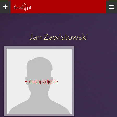
Toggle
Togg
navigation
navi
Jan Zawistowski
+ dodaj zdjęcie