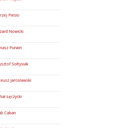
rzej Piesio
zard Nowicki
asz Purwin
ysztof Sołtysiak
eusz Jarosławski
hał Łęczycki
ub Caban