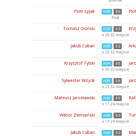
półfinał
Piotr Łyjak
Pio
H2H
3:0
finał
Tomasz Osiński
Krz
H2H
3:2
o 25-32 miejsce
Jakub Caban
Ark
H2H
3:2
o 25-32 miejsce
Krzysztof Tylski
Jar
H2H
3:0
o 25-32 miejsce
Sylwester Wójcik
Jar
H2H
3:0
o 25-32 miejsce
Mateusz Jarosławski
Raf
H2H
3:0
o 17-24 miejsce
Wiktor Ziemiański
Tom
H2H
3:2
o 17-24 miejsce
Jakub Caban
Mar
H2H
3:2