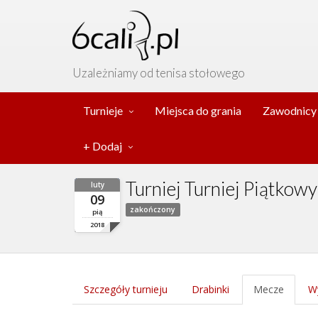
Uzależniamy od tenisa stołowego
Turnieje
Miejsca do grania
Zawodnicy
+ Dodaj
Turniej Turniej Piątkow
luty
09
zakończony
pią
2018
Szczegóły turnieju
Drabinki
Mecze
Wy