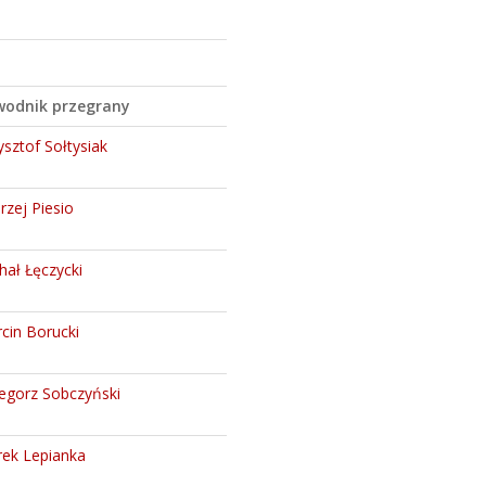
odnik przegrany
ysztof Sołtysiak
rzej Piesio
hał Łęczycki
cin Borucki
egorz Sobczyński
ek Lepianka