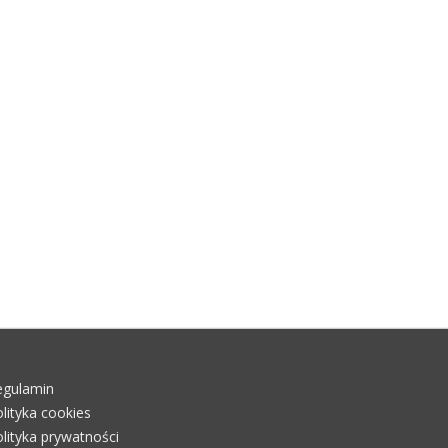
egulamin
lityka cookies
lityka prywatności