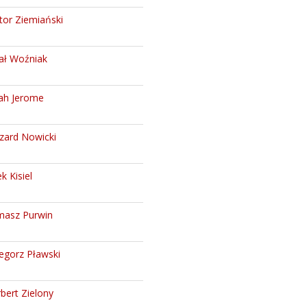
tor Ziemiański
ał Woźniak
ah Jerome
zard Nowicki
k Kisiel
asz Purwin
egorz Pławski
bert Zielony