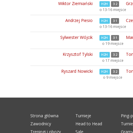
Wiktor Ziemiański
Grz
H2H
3:2
o 13-16 miejsce
Andrzej Piesio
Cze
H2H
3:1
o 13-16 miejsce
Sylwester Wójcik
Mar
H2H
3:1
o 19 miejsce
Krzysztof Tylski
Tom
H2H
3:2
o 17 miejsce
Ryszard Nowicki
Tom
H2H
3:2
o 9 miejsce
Strona główna
Turnieje
Ping-
Zawodnicy
Head to Head
Turni
Treningi i obozy
Sale
Gramy