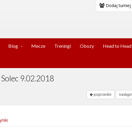
Dodaj turniej
Blog
Mecze
Treningi
Obozy
Head to Head
y Solec 9.02.2018
poprzedni
następ
niki