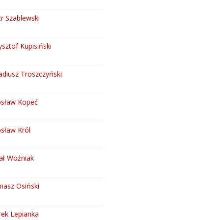
tr Szablewski
ysztof Kupisiński
adiusz Troszczyński
osław Kopeć
osław Król
ał Woźniak
asz Osiński
ek Lepianka