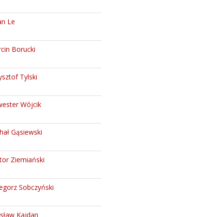
n Le
cin Borucki
ysztof Tylski
wester Wójcik
hał Gąsiewski
tor Ziemiański
egorz Sobczyński
sław Kajdan