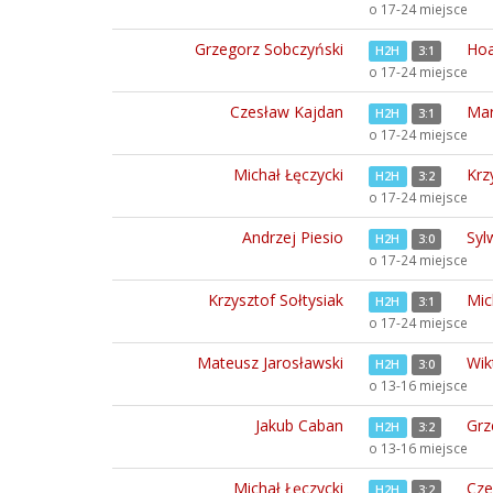
o 17-24 miejsce
Grzegorz Sobczyński
Hoa
H2H
3:1
o 17-24 miejsce
Czesław Kajdan
Mar
H2H
3:1
o 17-24 miejsce
Michał Łęczycki
Krz
H2H
3:2
o 17-24 miejsce
Andrzej Piesio
Syl
H2H
3:0
o 17-24 miejsce
Krzysztof Sołtysiak
Mic
H2H
3:1
o 17-24 miejsce
Mateusz Jarosławski
Wik
H2H
3:0
o 13-16 miejsce
Jakub Caban
Grz
H2H
3:2
o 13-16 miejsce
Michał Łęczycki
Cze
H2H
3:2