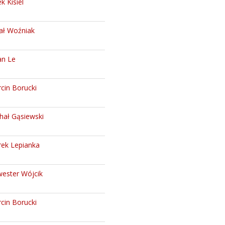
k Kisiel
ał Woźniak
n Le
cin Borucki
hał Gąsiewski
ek Lepianka
wester Wójcik
cin Borucki