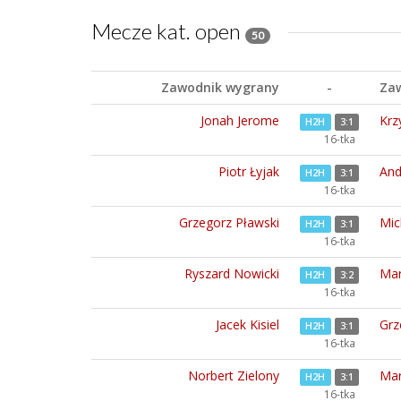
Mecze kat. open
50
Zawodnik wygrany
-
Zaw
Jonah Jerome
Krz
H2H
3:1
16-tka
Piotr Łyjak
And
H2H
3:1
16-tka
Grzegorz Pławski
Mic
H2H
3:1
16-tka
Ryszard Nowicki
Mar
H2H
3:2
16-tka
Jacek Kisiel
Grz
H2H
3:1
16-tka
Norbert Zielony
Mar
H2H
3:1
16-tka