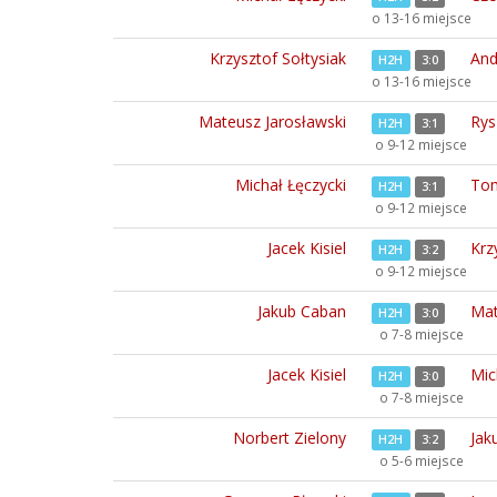
o 13-16 miejsce
Krzysztof Sołtysiak
And
H2H
3:0
o 13-16 miejsce
Mateusz Jarosławski
Rys
H2H
3:1
o 9-12 miejsce
Michał Łęczycki
Tom
H2H
3:1
o 9-12 miejsce
Jacek Kisiel
Krz
H2H
3:2
o 9-12 miejsce
Jakub Caban
Mat
H2H
3:0
o 7-8 miejsce
Jacek Kisiel
Mic
H2H
3:0
o 7-8 miejsce
Norbert Zielony
Jak
H2H
3:2
o 5-6 miejsce