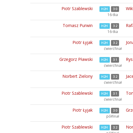
Piotr Szablewski
Wik
H2H
3:0
16-tka
Tomasz Purwin
Raf
H2H
3:2
16-tka
Piotr Łyjak
Jon
H2H
3:2
ćwierćfinał
Grzegorz Pławski
Rys
H2H
3:1
ćwierćfinał
Norbert Zielony
Jace
H2H
3:2
ćwierćfinał
Piotr Szablewski
Tom
H2H
3:1
ćwierćfinał
Piotr Łyjak
Grz
H2H
3:0
półfinał
Piotr Szablewski
Nor
H2H
3:2