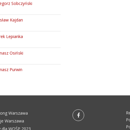
egorz Sobczyński
sław Kajdan
ek Lepianka
asz Osiński
asz Purwin
R
pong Warszawa
Po
eje Warszawa
Po
 dla WOŚP 2023