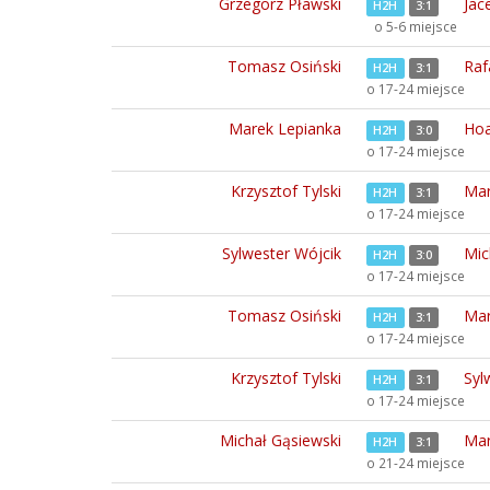
Grzegorz Pławski
Jace
H2H
3:1
o 5-6 miejsce
Tomasz Osiński
Raf
H2H
3:1
o 17-24 miejsce
Marek Lepianka
Hoa
H2H
3:0
o 17-24 miejsce
Krzysztof Tylski
Mar
H2H
3:1
o 17-24 miejsce
Sylwester Wójcik
Mic
H2H
3:0
o 17-24 miejsce
Tomasz Osiński
Mar
H2H
3:1
o 17-24 miejsce
Krzysztof Tylski
Syl
H2H
3:1
o 17-24 miejsce
Michał Gąsiewski
Mar
H2H
3:1
o 21-24 miejsce