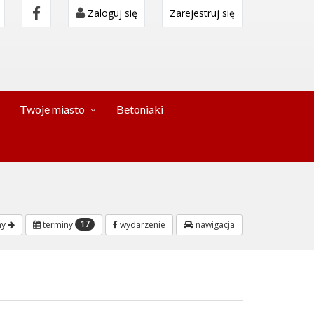
Zaloguj się
Zarejestruj się
Twoje miasto
Betoniaki
17
ny
terminy
wydarzenie
nawigacja