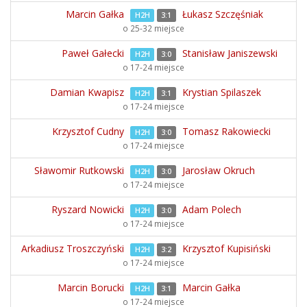
Marcin Gałka
Łukasz Szczęśniak
H2H
3:1
o 25-32 miejsce
Paweł Gałecki
Stanisław Janiszewski
H2H
3:0
o 17-24 miejsce
Damian Kwapisz
Krystian Spilaszek
H2H
3:1
o 17-24 miejsce
Krzysztof Cudny
Tomasz Rakowiecki
H2H
3:0
o 17-24 miejsce
Sławomir Rutkowski
Jarosław Okruch
H2H
3:0
o 17-24 miejsce
Ryszard Nowicki
Adam Polech
H2H
3:0
o 17-24 miejsce
Arkadiusz Troszczyński
Krzysztof Kupisiński
H2H
3:2
o 17-24 miejsce
Marcin Borucki
Marcin Gałka
H2H
3:1
o 17-24 miejsce