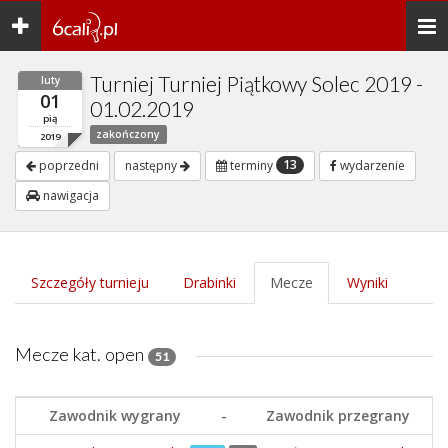
Toggle
Togg
navigation
navi
Turniej Turniej Piątkowy Solec 2019 -
luty
01
01.02.2019
pią
zakończony
2019
13
poprzedni
następny
terminy
wydarzenie
nawigacja
Szczegóły turnieju
Drabinki
Mecze
Wyniki
Mecze kat. open
51
Zawodnik wygrany
-
Zawodnik przegrany