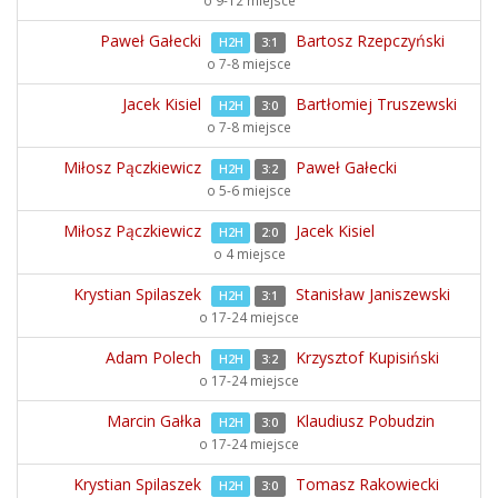
o 9-12 miejsce
Paweł Gałecki
Bartosz Rzepczyński
H2H
3:1
o 7-8 miejsce
Jacek Kisiel
Bartłomiej Truszewski
H2H
3:0
o 7-8 miejsce
Miłosz Pączkiewicz
Paweł Gałecki
H2H
3:2
o 5-6 miejsce
Miłosz Pączkiewicz
Jacek Kisiel
H2H
2:0
o 4 miejsce
Krystian Spilaszek
Stanisław Janiszewski
H2H
3:1
o 17-24 miejsce
Adam Polech
Krzysztof Kupisiński
H2H
3:2
o 17-24 miejsce
Marcin Gałka
Klaudiusz Pobudzin
H2H
3:0
o 17-24 miejsce
Krystian Spilaszek
Tomasz Rakowiecki
H2H
3:0