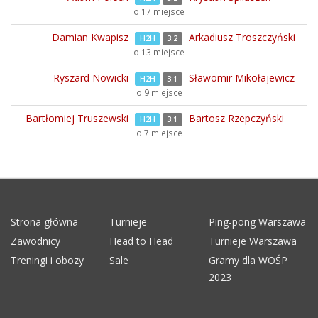
o 17 miejsce
Damian Kwapisz
Arkadiusz Troszczyński
H2H
3:2
o 13 miejsce
Ryszard Nowicki
Sławomir Mikołajewicz
H2H
3:1
o 9 miejsce
Bartłomiej Truszewski
Bartosz Rzepczyński
H2H
3:1
o 7 miejsce
Strona główna
Turnieje
Ping-pong Warszawa
Zawodnicy
Head to Head
Turnieje Warszawa
Treningi i obozy
Sale
Gramy dla WOŚP
2023