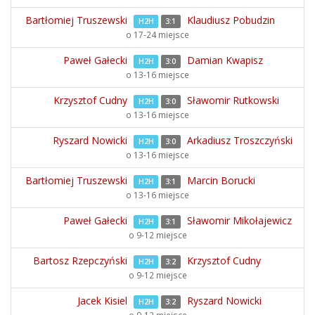
Bartłomiej Truszewski
Klaudiusz Pobudzin
H2H
3:1
o 17-24 miejsce
Paweł Gałecki
Damian Kwapisz
H2H
3:0
o 13-16 miejsce
Krzysztof Cudny
Sławomir Rutkowski
H2H
3:0
o 13-16 miejsce
Ryszard Nowicki
Arkadiusz Troszczyński
H2H
3:0
o 13-16 miejsce
Bartłomiej Truszewski
Marcin Borucki
H2H
3:1
o 13-16 miejsce
Paweł Gałecki
Sławomir Mikołajewicz
H2H
3:1
o 9-12 miejsce
Bartosz Rzepczyński
Krzysztof Cudny
H2H
3:2
o 9-12 miejsce
Jacek Kisiel
Ryszard Nowicki
H2H
3:2