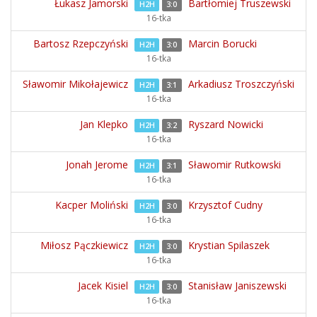
Łukasz Jamorski
Bartłomiej Truszewski
H2H
3:0
16-tka
Bartosz Rzepczyński
Marcin Borucki
H2H
3:0
16-tka
Sławomir Mikołajewicz
Arkadiusz Troszczyński
H2H
3:1
16-tka
Jan Klepko
Ryszard Nowicki
H2H
3:2
16-tka
Jonah Jerome
Sławomir Rutkowski
H2H
3:1
16-tka
Kacper Moliński
Krzysztof Cudny
H2H
3:0
16-tka
Miłosz Pączkiewicz
Krystian Spilaszek
H2H
3:0
16-tka
Jacek Kisiel
Stanisław Janiszewski
H2H
3:0
16-tka