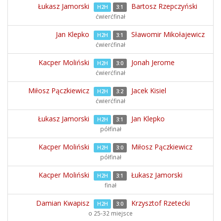
Łukasz Jamorski
Bartosz Rzepczyński
H2H
3:1
ćwierćfinał
Jan Klepko
Sławomir Mikołajewicz
H2H
3:1
ćwierćfinał
Kacper Moliński
Jonah Jerome
H2H
3:0
ćwierćfinał
Miłosz Pączkiewicz
Jacek Kisiel
H2H
3:2
ćwierćfinał
Łukasz Jamorski
Jan Klepko
H2H
3:1
półfinał
Kacper Moliński
Miłosz Pączkiewicz
H2H
3:0
półfinał
Kacper Moliński
Łukasz Jamorski
H2H
3:1
finał
Damian Kwapisz
Krzysztof Rzetecki
H2H
3:0
o 25-32 miejsce