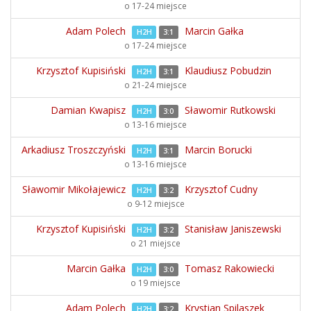
o 17-24 miejsce
Adam Polech
Marcin Gałka
H2H
3:1
o 17-24 miejsce
Krzysztof Kupisiński
Klaudiusz Pobudzin
H2H
3:1
o 21-24 miejsce
Damian Kwapisz
Sławomir Rutkowski
H2H
3:0
o 13-16 miejsce
Arkadiusz Troszczyński
Marcin Borucki
H2H
3:1
o 13-16 miejsce
Sławomir Mikołajewicz
Krzysztof Cudny
H2H
3:2
o 9-12 miejsce
Krzysztof Kupisiński
Stanisław Janiszewski
H2H
3:2
o 21 miejsce
Marcin Gałka
Tomasz Rakowiecki
H2H
3:0
o 19 miejsce
Adam Polech
Krystian Spilaszek
H2H
3:2