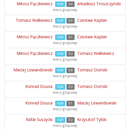
Miłosz Pączkiewicz
Arkadiusz Troszczyński
H2H
3:0
mecz grupowy
Tomasz Walkiewicz
Czesław Kajdan
H2H
3:0
mecz grupowy
Miłosz Pączkiewicz
Czesław Kajdan
H2H
3:1
mecz grupowy
Miłosz Pączkiewicz
Tomasz Walkiewicz
H2H
3:2
mecz grupowy
Maciej Lewandowski
Tomasz Osiński
H2H
3:0
mecz grupowy
Konrad Dousa
Tomasz Osiński
H2H
3:2
mecz grupowy
Konrad Dousa
Maciej Lewandowski
H2H
3:1
mecz grupowy
Rafał Suszycki
Krzysztof Tylski
H2H
3:2
mecz grupowy