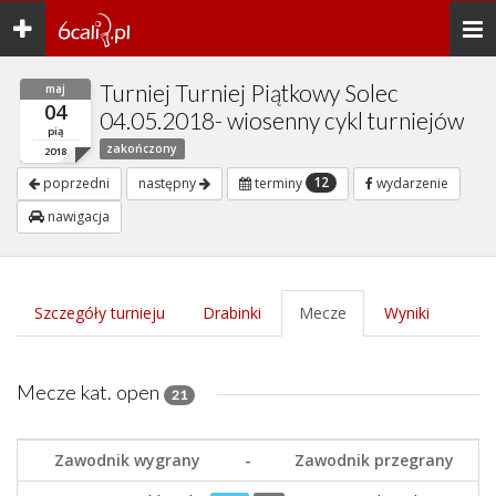
Toggle
Togg
navigation
navi
Turniej Turniej Piątkowy Solec
maj
04
04.05.2018- wiosenny cykl turniejów
pią
zakończony
2018
12
poprzedni
następny
terminy
wydarzenie
nawigacja
Szczegóły turnieju
Drabinki
Mecze
Wyniki
Mecze kat. open
21
Zawodnik wygrany
-
Zawodnik przegrany