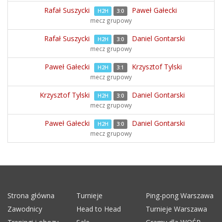
Rafał Suszycki
Paweł Gałecki
H2H
3:0
mecz grupowy
Rafał Suszycki
Daniel Gontarski
H2H
3:0
mecz grupowy
Paweł Gałecki
Krzysztof Tylski
H2H
3:1
mecz grupowy
Krzysztof Tylski
Daniel Gontarski
H2H
3:0
mecz grupowy
Paweł Gałecki
Daniel Gontarski
H2H
3:0
mecz grupowy
Strona główna
Turnieje
Ping-pong Warszawa
Zawodnicy
Head to Head
Turnieje Warszawa