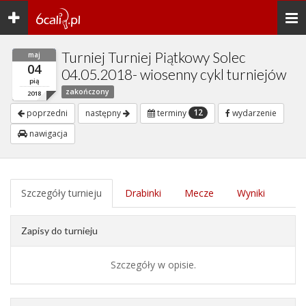
Toggle
Togg
navigation
navi
Turniej Turniej Piątkowy Solec
maj
04
04.05.2018- wiosenny cykl turniejów
pią
zakończony
2018
12
poprzedni
następny
terminy
wydarzenie
nawigacja
Szczegóły turnieju
Drabinki
Mecze
Wyniki
Zapisy do turnieju
Szczegóły w opisie.