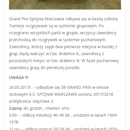
Grand Prix Spójnia Warszawa odbywa się w każdą sobotę.
Turnieje rozgrywane są w systemie grupowym. Po
rozegraniu wszystkich partii w grupie, wszyscy zawodnicy
przechodzą do rozgrywek w systemie pucharowym.
Zawodnicy, którzy zajęli dwa pierwsze miejsca w każdej z
grup, będą walczyć w tzw. drabince A, zawodnicy z
pozostałych miejsc w tzw. drabince B. W fazie pucharowej
zawodnicy grają do pierwszej porażki.
UWAGA !!!
26.05.2017r. – odbędzie się 38 GRAND PRIX w tenisie
stołowym K.S. SPÓJNIA WARSZAWA sezonu 2017/2018
ul.Wybrzeże Gdyńskie 2
Zapisy
do godzin , również sms :
9.00 -- oldboy młodszy 40-49 lat , urodzeni w latach 1969-
1978
11.oo -- oldboy starszy 50-59 lat , urodzeni w latach 1959-