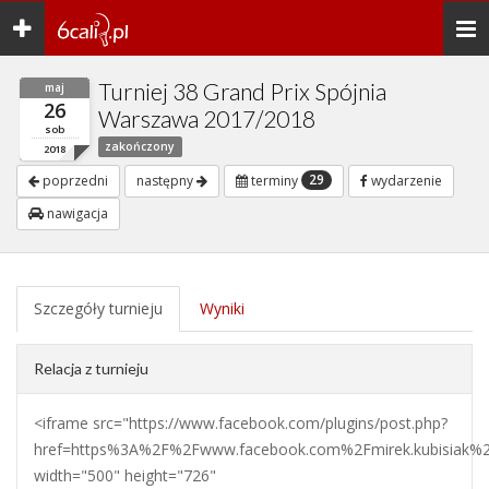
Toggle
Togg
navigation
navi
Turniej 38 Grand Prix Spójnia
maj
26
Warszawa 2017/2018
sob
zakończony
2018
29
poprzedni
następny
terminy
wydarzenie
nawigacja
Szczegóły turnieju
Wyniki
Relacja z turnieju
<iframe src="https://www.facebook.com/plugins/post.php?
href=https%3A%2F%2Fwww.facebook.com%2Fmirek.kubisiak%
width="500" height="726"