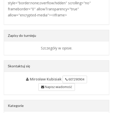
style="border:none;overflow:hidden" scrolling="no"
frameborder="0" allowTransparency="true"
allow="encrypted-media"></iframe>
Zapisy do turnieju
Szczegóły w opisie.
Skontaktuj się
Mirosław Kubisiak
607290904
Napisz wiadomość
Kategorie