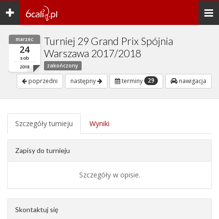
Toggle
Togg
navigation
navi
Turniej 29 Grand Prix Spójnia
marzec
24
Warszawa 2017/2018
sob
zakończony
2018
29
poprzedni
następny
terminy
nawigacja
Szczegóły turnieju
Wyniki
Zapisy do turnieju
Szczegóły w opisie.
Skontaktuj się