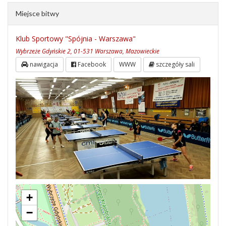
Miejsce bitwy
Klub Sportowy "Spójnia - Warszawa"
Wybrzeże Gdyńskie 2, 01-531 Warszawa, Mazowieckie
nawigacja
Facebook
WWW
szczegóły sali
+
−