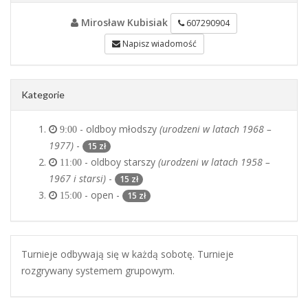
Mirosław Kubisiak
607290904
Napisz wiadomość
Kategorie
- oldboy młodszy
(urodzeni w latach 1968 –
9:00
1977)
-
15 zł
- oldboy starszy
(urodzeni w latach 1958 –
11:00
1967 i starsi)
-
15 zł
- open -
15 zł
15:00
Turnieje odbywają się w każdą sobotę. Turnieje
rozgrywany systemem grupowym.