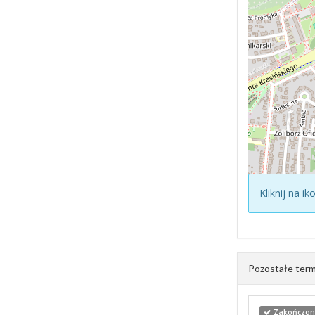
Kliknij na i
Pozostałe term
Zakończony