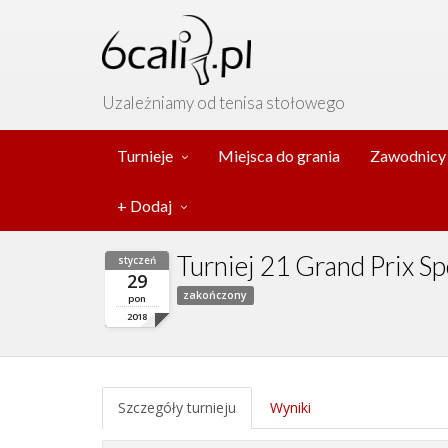
Uzależniamy od tenisa stołowego
Turnieje
Miejsca do grania
Zawodnicy
+ Dodaj
Turniej 21 Grand Prix 
styczeń
29
zakończony
pon
2018
Szczegóły turnieju
Wyniki