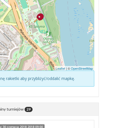
Leaflet
| ©
OpenStreetMap
konę rakietki aby przybliżyć/oddalić mapkę.
iny turniejów
29
 30 czerwca 2018 2018 09:00