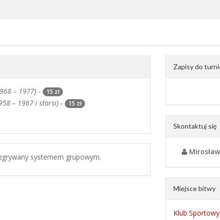
Zapisy do turni
1968 – 1977)
-
15 zł
958 – 1967 i starsi)
-
15 zł
Skontaktuj się
Mirosław
 rozgrywany systemem grupowym.
Miejsce bitwy
Klub Sportowy