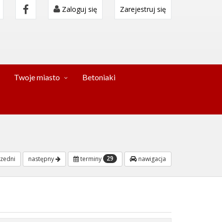
Zaloguj się
Zarejestruj się
Twoje miasto
Betoniaki
29
zedni
następny
terminy
nawigacja