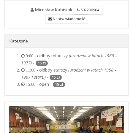
Mirosław Kubisiak
607290904
Napisz wiadomość
Kategorie
- oldboy młodszy
(urodzeni w latach 1968 –
9:00
1977)
-
15 zł
- oldboy starszy
(urodzeni w latach 1958 –
11:00
1967 i starsi)
-
15 zł
- open -
15 zł
15:00