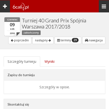
Toggle
Togg
navigation
navi
Turniej 40 Grand Prix Spójnia
czerwiec
09
Warszawa 2017/2018
sob
zakończony
2018
29
poprzedni
następny
terminy
nawigacja
Szczegóły turnieju
Wyniki
Zapisy do turnieju
Szczegóły w opisie.
Skontaktuj się