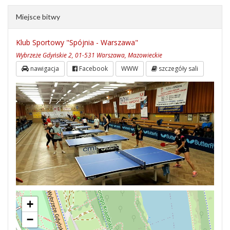
Miejsce bitwy
Klub Sportowy "Spójnia - Warszawa"
Wybrzeże Gdyńskie 2, 01-531 Warszawa, Mazowieckie
nawigacja
Facebook
WWW
szczegóły sali
+
−