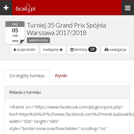
Toggle
Togg
navigation
navi
Turniej 35 Grand Prix Spójnia
maj
05
Warszawa 2017/2018
sob
zakończony
2018
29
poprzedni
następny
terminy
nawigacja
Szczegóły turnieju
Wyniki
Relacja z turnieju
<iframe src="https://www.facebook.com/plugins/post.php?
href=https%3A%2F%2Fwww.facebook.com%2Fmirek.kubisiak%
width="500" height="689"
style="border:none;overflow:hidden" scrolling="no"