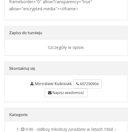
frameborder="0" allowTransparency="true"
allow="encrypted-media"></iframe>
Zapisy do turnieju
Szczegóły w opisie.
Skontaktuj się
Mirosław Kubisiak
607290904
Napisz wiadomość
Kategorie
- oldboy młodszy
(urodzeni w latach 1968 –
9:00