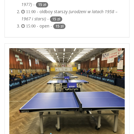
1977)
-
15 zł
- oldboy starszy
(urodzeni w latach 1958 –
11:00
1967 i starsi)
-
15 zł
- open -
15 zł
15:00