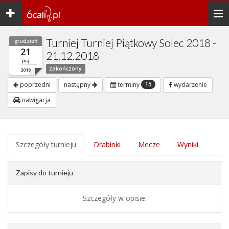
Toggle
Togg
navigation
navi
Turniej Turniej Piątkowy Solec 2018 -
grudzień
21
21.12.2018
pią
zakończony
2018
15
poprzedni
następny
terminy
wydarzenie
nawigacja
Szczegóły turnieju
Drabinki
Mecze
Wyniki
Zapisy do turnieju
Szczegóły w opisie.