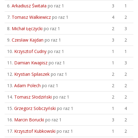
6.
Arkadiusz Świtała
po raz 1
3
1
7.
Tomasz Walkiewicz
po raz 1
4
2
8.
Michał Łęczycki
po raz 1
2
3
9.
Czesław Kajdan
po raz 1
3
2
10.
Krzysztof Cudny
po raz 1
1
1
11.
Damian Kwapisz
po raz 1
1
3
12.
Krystian Spilaszek
po raz 1
2
2
13.
Adam Polech
po raz 1
2
2
14.
Tomasz Słodziński
po raz 1
2
2
15.
Grzegorz Sobczyński
po raz 1
1
4
16.
Marcin Borucki
po raz 1
3
2
17.
Krzysztof Kubkowski
po raz 1
1
2