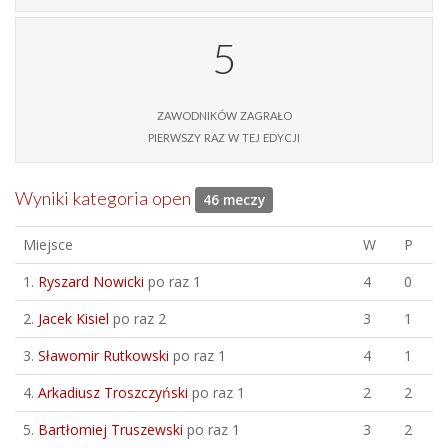
5
zawodników zagrało
pierwszy raz w tej edycji
Wyniki kategoria open
46 meczy
Miejsce
W
P
1.
Ryszard Nowicki
po raz 1
4
0
2.
Jacek Kisiel
po raz 2
3
1
3.
Sławomir Rutkowski
po raz 1
4
1
4.
Arkadiusz Troszczyński
po raz 1
2
2
5.
Bartłomiej Truszewski
po raz 1
3
2