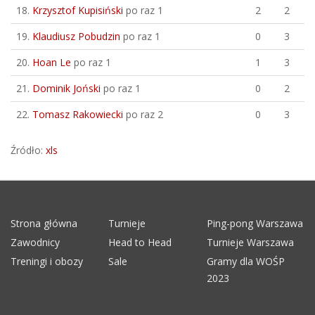
18.
Krzysztof Kupisiński
po raz 1
2
2
19.
Klaudiusz Pobudzin
po raz 1
0
3
20.
Hoan Le
po raz 1
1
3
21.
Dominik Joński
po raz 1
0
2
22.
Tomasz Rakowiecki
po raz 2
0
3
Źródło:
xls
Strona główna
Turnieje
Ping-pong Warszawa
Zawodnicy
Head to Head
Turnieje Warszawa
Treningi i obozy
Sale
Gramy dla WOŚP
2023