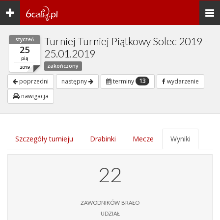
Toggle
Togg
navigation
navi
Turniej Turniej Piątkowy Solec 2019 -
styczeń
25
25.01.2019
pią
zakończony
2019
13
poprzedni
następny
terminy
wydarzenie
nawigacja
Szczegóły turnieju
Drabinki
Mecze
Wyniki
22
zawodników brało
udział