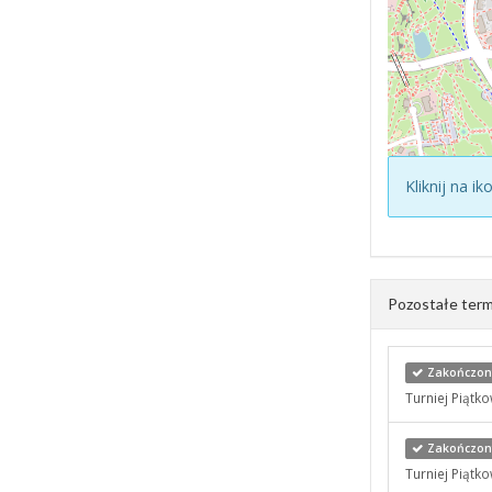
Kliknij na i
Pozostałe term
Zakończony
Turniej Piątk
Zakończony
Turniej Piątk