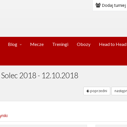
Dodaj turniej
Blog
Mecze
Treningi
Obozy
Head to Head
y Solec 2018 - 12.10.2018
poprzedni
następ
niki