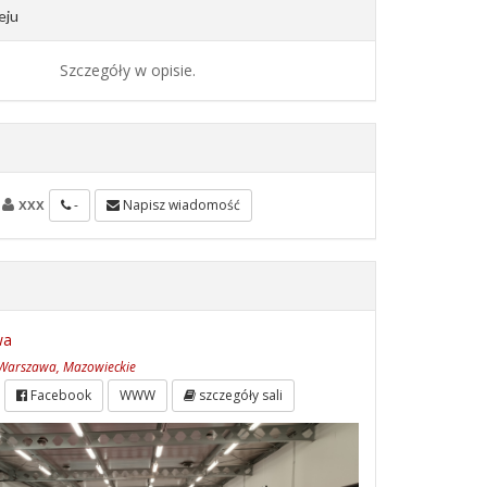
eju
Szczegóły w opisie.
xxx
-
Napisz wiadomość
wa
 Warszawa, Mazowieckie
Facebook
WWW
szczegóły sali