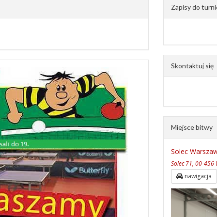
Zapisy do turni
Skontaktuj się
Miejsce bitwy
Solec Warsza
Solec 71, 00-456
nawigacja