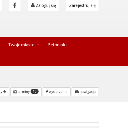
Zaloguj się
Zarejestruj się
Twoje miasto
Betoniaki
15
ny
terminy
wydarzenie
nawigacja