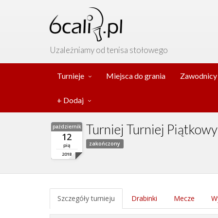
Uzależniamy od tenisa stołowego
Turnieje
Miejsca do grania
Zawodnicy
+ Dodaj
Turniej Turniej Piątkow
październik
12
zakończony
pią
2018
Szczegóły turnieju
Drabinki
Mecze
Wy