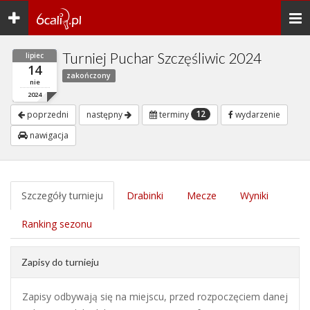
Toggle
Togg
navigation
navi
Turniej Puchar Szczęśliwic 2024
lipiec
14
zakończony
nie
2024
12
poprzedni
następny
terminy
wydarzenie
nawigacja
Szczegóły turnieju
Drabinki
Mecze
Wyniki
Ranking sezonu
Zapisy do turnieju
Zapisy odbywają się na miejscu, przed rozpoczęciem danej