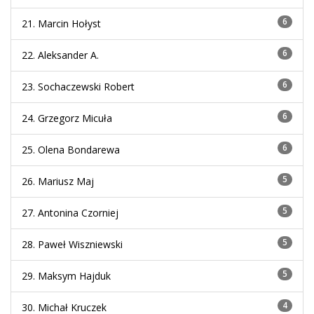
6
21. Marcin Hołyst
6
22. Aleksander A.
6
23. Sochaczewski Robert
6
24. Grzegorz Micuła
6
25. Olena Bondarewa
5
26. Mariusz Maj
5
27. Antonina Czorniej
5
28. Paweł Wiszniewski
5
29. Maksym Hajduk
4
30. Michał Kruczek