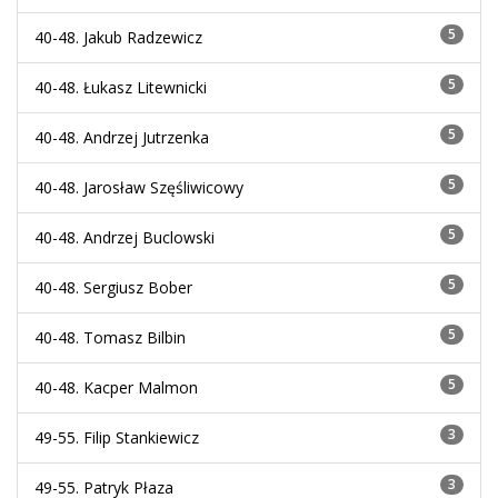
5
40-48.
Jakub Radzewicz
5
40-48.
Łukasz Litewnicki
5
40-48.
Andrzej Jutrzenka
5
40-48.
Jarosław Szęśliwicowy
5
40-48.
Andrzej Buclowski
5
40-48.
Sergiusz Bober
5
40-48.
Tomasz Bilbin
5
40-48.
Kacper Malmon
3
49-55.
Filip Stankiewicz
3
49-55.
Patryk Płaza