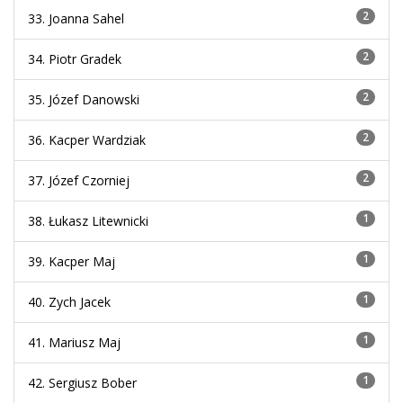
2
33. Joanna Sahel
2
34. Piotr Gradek
2
35. Józef Danowski
2
36. Kacper Wardziak
2
37. Józef Czorniej
1
38. Łukasz Litewnicki
1
39. Kacper Maj
1
40. Zych Jacek
1
41. Mariusz Maj
1
42. Sergiusz Bober