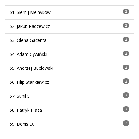
2
51. Sierhij Melnykow
2
52. Jakub Radzewicz
2
53. Olena Gacenta
2
54. Adam Cywiński
2
55. Andrzej Buclowski
2
56. Filip Stankiewicz
2
57. Sunil S.
2
58. Patryk Płaza
2
59. Denis D.