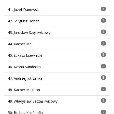
4
41. Józef Danowski
3
42. Sergiusz Bober
3
43. Jarosław Szęśliwicowy
3
44. Kacper Maj
3
45. Łukasz Litewnicki
3
46. Iwona Sandecka
3
47. Andrzej Jutrzenka
2
48. Kacper Malmon
2
49. Władysław Szczęśliwicowy
2
50. Bolbas Kosfianfin