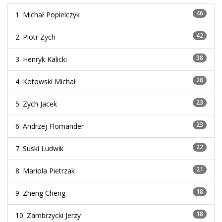
46
1. Michał Popielczyk
42
2. Piotr Zych
38
3. Henryk Kalicki
28
4. Kotowski Michał
23
5. Zych Jacek
23
6. Andrzej Flomander
22
7. Suski Ludwik
21
8. Mariola Pietrzak
18
9. Zheng Cheng
18
10. Zambrzycki Jerzy