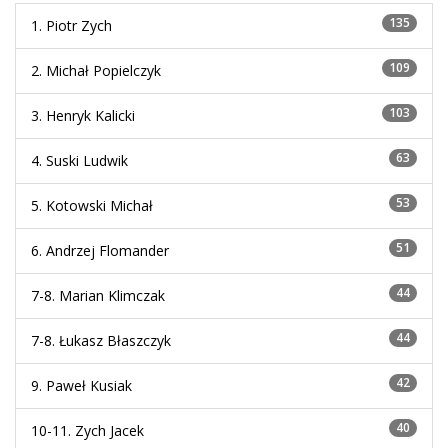
135
1.
Piotr Zych
109
2.
Michał Popielczyk
103
3.
Henryk Kalicki
63
4.
Suski Ludwik
53
5.
Kotowski Michał
51
6.
Andrzej Flomander
44
7-8.
Marian Klimczak
44
7-8.
Łukasz Błaszczyk
42
9.
Paweł Kusiak
40
10-11.
Zych Jacek