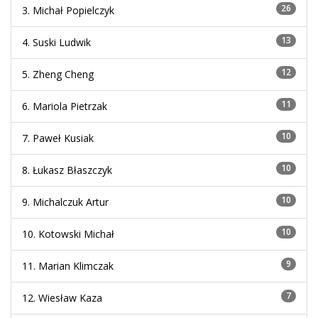
26
3. Michał Popielczyk
13
4. Suski Ludwik
12
5. Zheng Cheng
11
6. Mariola Pietrzak
10
7. Paweł Kusiak
10
8. Łukasz Błaszczyk
10
9. Michalczuk Artur
10
10. Kotowski Michał
9
11. Marian Klimczak
7
12. Wiesław Kaza