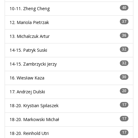
40
10-11.
Zheng Cheng
37
12.
Mariola Pietrzak
36
13.
Michalczuk Artur
32
14-15.
Patryk Suski
32
14-15.
Zambrzycki Jerzy
30
16.
Wiesław Kaza
20
17.
Andrzej Dulski
17
18-20.
Krystian Spilaszek
17
18-20.
Markowski Michał
17
18-20.
Reinhold Utri