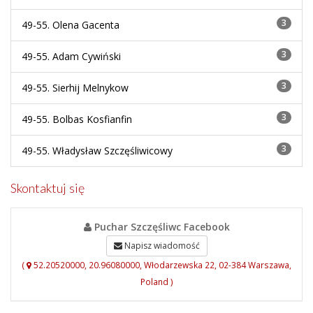
3
49-55.
Olena Gacenta
3
49-55.
Adam Cywiński
3
49-55.
Sierhij Melnykow
3
49-55.
Bolbas Kosfianfin
3
49-55.
Władysław Szczęśliwicowy
Skontaktuj się
Puchar Szczęśliwc Facebook
Napisz wiadomość
(
52.20520000, 20.96080000, Włodarzewska 22, 02-384 Warszawa,
Poland )