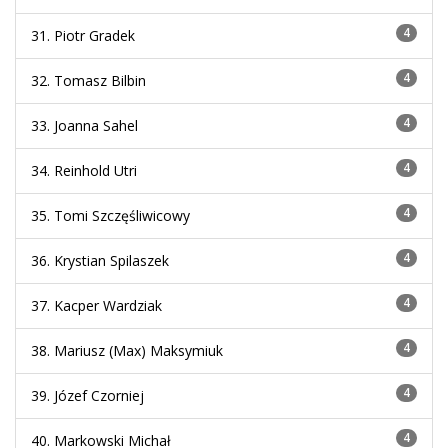
4
31. Piotr Gradek
4
32. Tomasz Bilbin
4
33. Joanna Sahel
4
34. Reinhold Utri
4
35. Tomi Szczęśliwicowy
4
36. Krystian Spilaszek
4
37. Kacper Wardziak
4
38. Mariusz (Max) Maksymiuk
4
39. Józef Czorniej
4
40. Markowski Michał