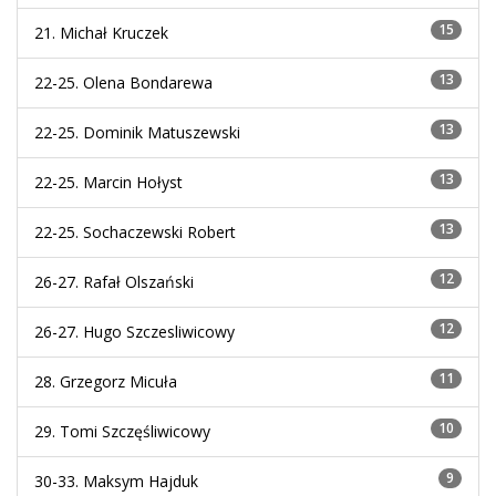
15
21.
Michał Kruczek
13
22-25.
Olena Bondarewa
13
22-25.
Dominik Matuszewski
13
22-25.
Marcin Hołyst
13
22-25.
Sochaczewski Robert
12
26-27.
Rafał Olszański
12
26-27.
Hugo Szczesliwicowy
11
28.
Grzegorz Micuła
10
29.
Tomi Szczęśliwicowy
9
30-33.
Maksym Hajduk