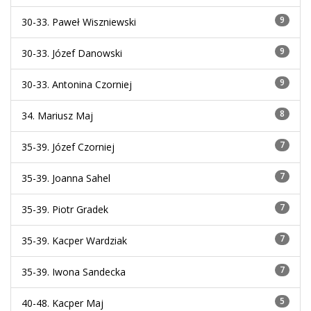
9
30-33.
Paweł Wiszniewski
9
30-33.
Józef Danowski
9
30-33.
Antonina Czorniej
8
34.
Mariusz Maj
7
35-39.
Józef Czorniej
7
35-39.
Joanna Sahel
7
35-39.
Piotr Gradek
7
35-39.
Kacper Wardziak
7
35-39.
Iwona Sandecka
5
40-48.
Kacper Maj