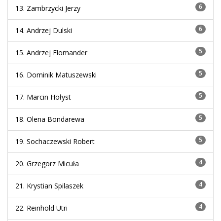
6
13. Zambrzycki Jerzy
6
14. Andrzej Dulski
5
15. Andrzej Flomander
5
16. Dominik Matuszewski
5
17. Marcin Hołyst
5
18. Olena Bondarewa
5
19. Sochaczewski Robert
4
20. Grzegorz Micuła
4
21. Krystian Spilaszek
4
22. Reinhold Utri