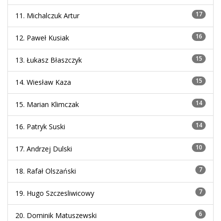
17
11. Michalczuk Artur
16
12. Paweł Kusiak
15
13. Łukasz Błaszczyk
15
14. Wiesław Kaza
14
15. Marian Klimczak
14
16. Patryk Suski
10
17. Andrzej Dulski
7
18. Rafał Olszański
7
19. Hugo Szczesliwicowy
6
20. Dominik Matuszewski