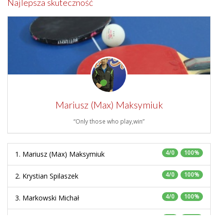
Najlepsza skuteczność
Mariusz (Max) Maksymiuk
“Only those who play,win”
4/0
100%
1. Mariusz (Max) Maksymiuk
4/0
100%
2. Krystian Spilaszek
4/0
100%
3. Markowski Michał