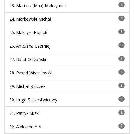
4
23. Mariusz (Max) Maksymiuk
4
24. Markowski Michał
3
25. Maksym Hajduk
3
26. Antonina Czorniej
3
27. Rafał Olszański
3
28. Paweł Wiszniewski
3
29. Michał Kruczek
3
30. Hugo Szczesliwicowy
2
31. Patryk Suski
2
32. Aleksander A.