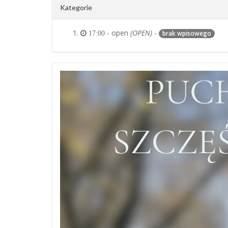
Kategorie
- open
(OPEN)
-
brak wpisowego
17:00