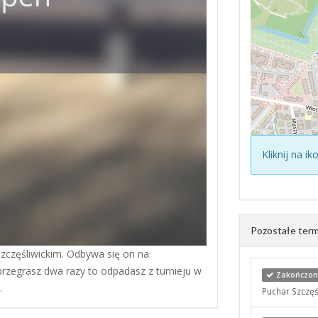
Kliknij na i
Pozostałe term
Szczęśliwickim. Odbywa się on na
 przegrasz dwa razy to odpadasz z turnieju w
Zakończony
.
Puchar Szczęśl