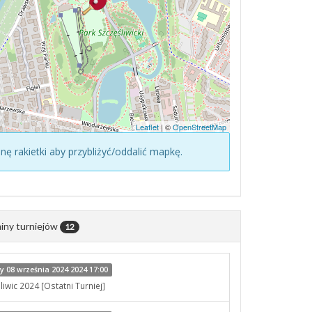
Leaflet
| ©
OpenStreetMap
konę rakietki aby przybliżyć/oddalić mapkę.
iny turniejów
12
 08 września 2024 2024 17:00
iwic 2024 [Ostatni Turniej]