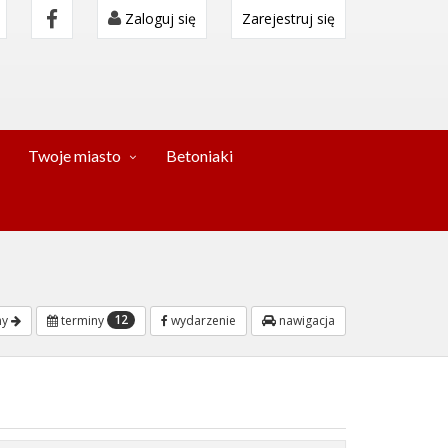
Zaloguj się
Zarejestruj się
Twoje miasto
Betoniaki
12
ny
terminy
wydarzenie
nawigacja