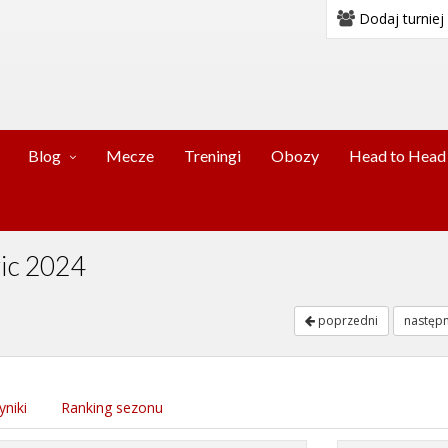
Dodaj turniej
Blog
Mecze
Treningi
Obozy
Head to Head
wic 2024
poprzedni
następ
niki
Ranking sezonu