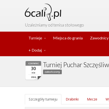
Uzależniamy od tenisa stołowego
Turnieje
Miejsca do grania
Zawodnicy
+ Dodaj
Turniej Puchar Szczęśli
czerwiec
30
zakończony
nie
2024
Szczegóły turnieju
Drabinki
Mecze
Wy