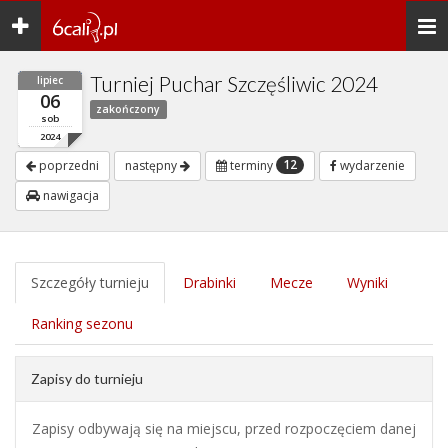
Toggle
Togg
navigation
navi
Turniej Puchar Szczęśliwic 2024
lipiec
06
zakończony
sob
2024
12
poprzedni
następny
terminy
wydarzenie
nawigacja
Szczegóły turnieju
Drabinki
Mecze
Wyniki
Ranking sezonu
Zapisy do turnieju
Zapisy odbywają się na miejscu, przed rozpoczęciem danej