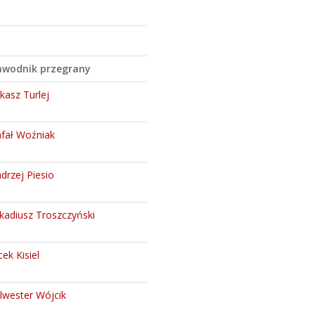
awodnik przegrany
kasz Turlej
fał Woźniak
drzej Piesio
kadiusz Troszczyński
cek Kisiel
lwester Wójcik