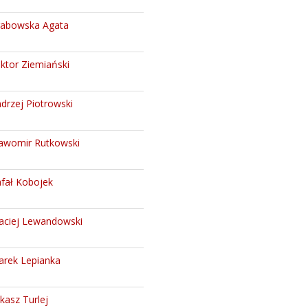
rabowska Agata
ktor Ziemiański
drzej Piotrowski
awomir Rutkowski
fał Kobojek
ciej Lewandowski
rek Lepianka
kasz Turlej