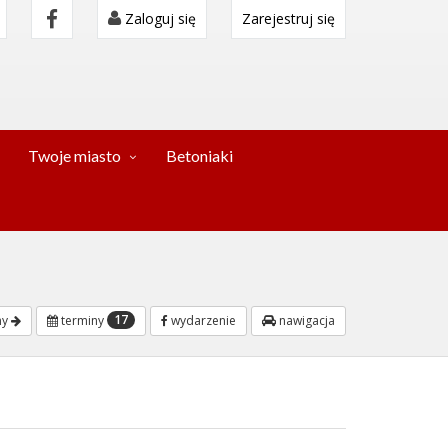
Zaloguj się
Zarejestruj się
Twoje miasto
Betoniaki
17
ny
terminy
wydarzenie
nawigacja