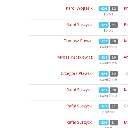
Karol Wojtasik
Kr
H2H
3:2
16-tka
Rafał Suszycki
Pa
H2H
3:1
16-tka
Tomasz Purwin
Kr
H2H
3:0
ćwierćfinał
Miłosz Pączkiewicz
Ar
H2H
3:0
ćwierćfinał
Grzegorz Pławski
To
H2H
3:2
ćwierćfinał
Rafał Suszycki
Ka
H2H
3:0
ćwierćfinał
Rafał Suszycki
Gr
H2H
3:1
półfinał
Rafał Suszycki
Mi
H2H
3:1