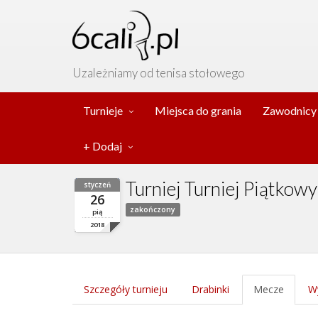
Uzależniamy od tenisa stołowego
Turnieje
Miejsca do grania
Zawodnicy
+ Dodaj
Turniej Turniej Piątkow
styczeń
26
zakończony
pią
2018
Szczegóły turnieju
Drabinki
Mecze
Wy