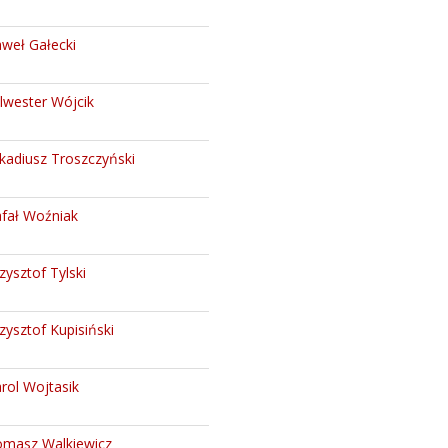
weł Gałecki
lwester Wójcik
kadiusz Troszczyński
fał Woźniak
zysztof Tylski
zysztof Kupisiński
rol Wojtasik
masz Walkiewicz