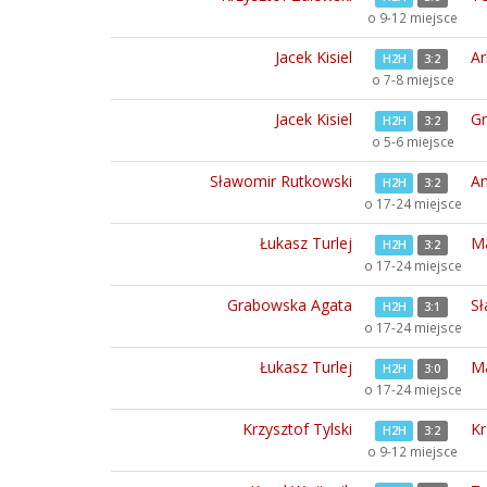
o 9-12 miejsce
Jacek Kisiel
Ar
H2H
3:2
o 7-8 miejsce
Jacek Kisiel
Gr
H2H
3:2
o 5-6 miejsce
Sławomir Rutkowski
An
H2H
3:2
o 17-24 miejsce
Łukasz Turlej
Ma
H2H
3:2
o 17-24 miejsce
Grabowska Agata
Sł
H2H
3:1
o 17-24 miejsce
Łukasz Turlej
Ma
H2H
3:0
o 17-24 miejsce
Krzysztof Tylski
Kr
H2H
3:2
o 9-12 miejsce