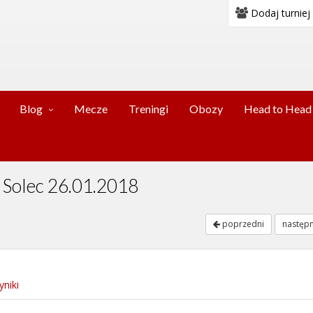
Dodaj turniej
Blog
Mecze
Treningi
Obozy
Head to Head
y Solec 26.01.2018
poprzedni
następ
niki