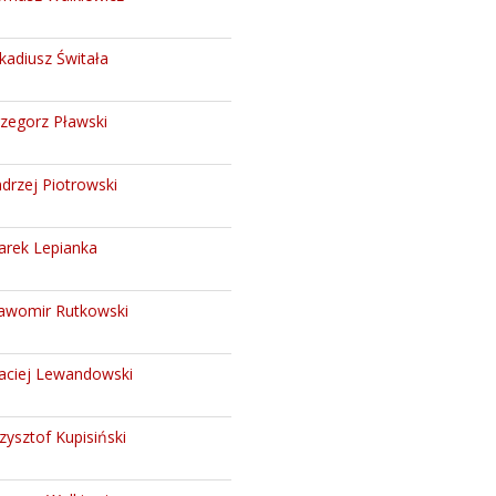
kadiusz Świtała
zegorz Pławski
drzej Piotrowski
rek Lepianka
awomir Rutkowski
ciej Lewandowski
zysztof Kupisiński