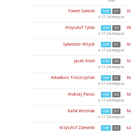
finał
Paweł Gałecki
G
H2H
3:1
o 17-24 miejsce
Krzysztof Tylski
Wi
H2H
3:0
o 17-24 miejsce
Sylwester Wójcik
An
H2H
3:1
o 17-24 miejsce
Jacek Kisiel
Sł
H2H
3:0
o 17-24 miejsce
Arkadiusz Troszczyński
Ra
H2H
3:1
o 17-24 miejsce
Andrzej Piesio
Ma
H2H
3:0
o 17-24 miejsce
Rafał Woźniak
Ma
H2H
3:1
o 17-24 miejsce
Krzysztof Zalewski
Łu
H2H
3:2