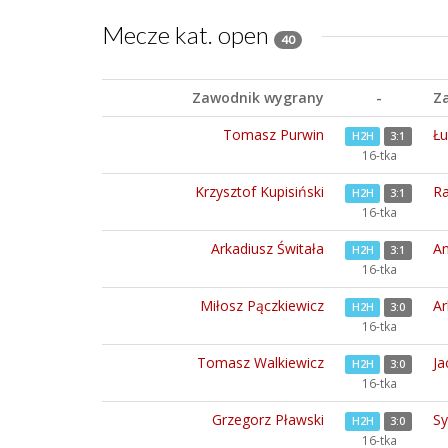
Mecze kat. open
40
Zawodnik wygrany
-
Z
Tomasz Purwin
Łu
H2H
3:1
16-tka
Krzysztof Kupisiński
Ra
H2H
3:1
16-tka
Arkadiusz Świtała
An
H2H
3:1
16-tka
Miłosz Pączkiewicz
Ar
H2H
3:0
16-tka
Tomasz Walkiewicz
Ja
H2H
3:0
16-tka
Grzegorz Pławski
Sy
H2H
3:0
16-tka