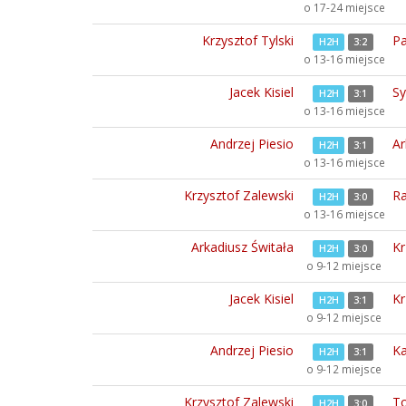
o 17-24 miejsce
Krzysztof Tylski
Pa
H2H
3:2
o 13-16 miejsce
Jacek Kisiel
Sy
H2H
3:1
o 13-16 miejsce
Andrzej Piesio
Ar
H2H
3:1
o 13-16 miejsce
Krzysztof Zalewski
Ra
H2H
3:0
o 13-16 miejsce
Arkadiusz Świtała
Kr
H2H
3:0
o 9-12 miejsce
Jacek Kisiel
Kr
H2H
3:1
o 9-12 miejsce
Andrzej Piesio
Ka
H2H
3:1
o 9-12 miejsce
Krzysztof Zalewski
To
H2H
3:0