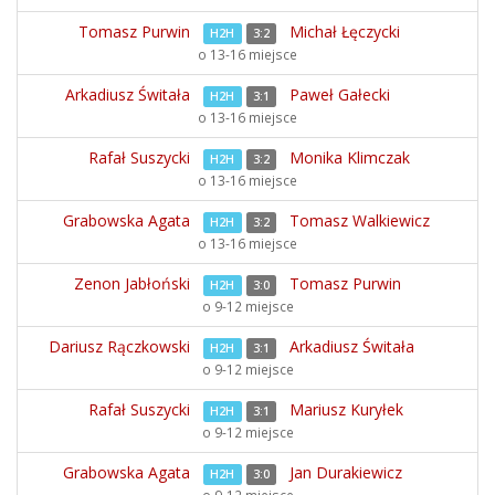
Tomasz Purwin
Michał Łęczycki
H2H
3:2
o 13-16 miejsce
Arkadiusz Świtała
Paweł Gałecki
H2H
3:1
o 13-16 miejsce
Rafał Suszycki
Monika Klimczak
H2H
3:2
o 13-16 miejsce
Grabowska Agata
Tomasz Walkiewicz
H2H
3:2
o 13-16 miejsce
Zenon Jabłoński
Tomasz Purwin
H2H
3:0
o 9-12 miejsce
Dariusz Rączkowski
Arkadiusz Świtała
H2H
3:1
o 9-12 miejsce
Rafał Suszycki
Mariusz Kuryłek
H2H
3:1
o 9-12 miejsce
Grabowska Agata
Jan Durakiewicz
H2H
3:0