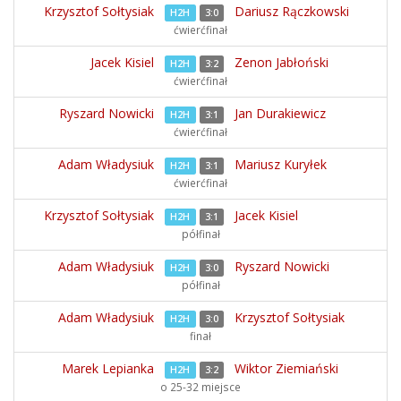
Krzysztof Sołtysiak
Dariusz Rączkowski
H2H
3:0
ćwierćfinał
Jacek Kisiel
Zenon Jabłoński
H2H
3:2
ćwierćfinał
Ryszard Nowicki
Jan Durakiewicz
H2H
3:1
ćwierćfinał
Adam Władysiuk
Mariusz Kuryłek
H2H
3:1
ćwierćfinał
Krzysztof Sołtysiak
Jacek Kisiel
H2H
3:1
półfinał
Adam Władysiuk
Ryszard Nowicki
H2H
3:0
półfinał
Adam Władysiuk
Krzysztof Sołtysiak
H2H
3:0
finał
Marek Lepianka
Wiktor Ziemiański
H2H
3:2
o 25-32 miejsce