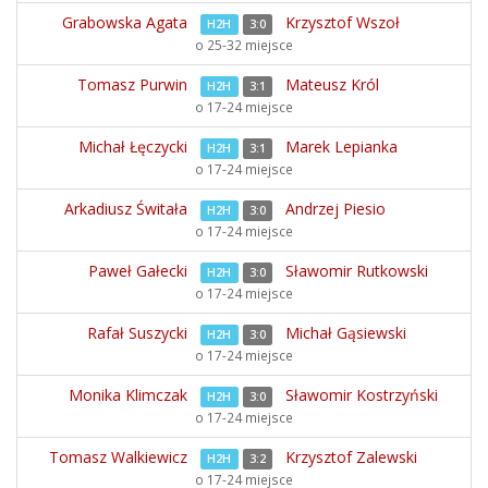
Grabowska Agata
Krzysztof Wszoł
H2H
3:0
o 25-32 miejsce
Tomasz Purwin
Mateusz Król
H2H
3:1
o 17-24 miejsce
Michał Łęczycki
Marek Lepianka
H2H
3:1
o 17-24 miejsce
Arkadiusz Świtała
Andrzej Piesio
H2H
3:0
o 17-24 miejsce
Paweł Gałecki
Sławomir Rutkowski
H2H
3:0
o 17-24 miejsce
Rafał Suszycki
Michał Gąsiewski
H2H
3:0
o 17-24 miejsce
Monika Klimczak
Sławomir Kostrzyński
H2H
3:0
o 17-24 miejsce
Tomasz Walkiewicz
Krzysztof Zalewski
H2H
3:2
o 17-24 miejsce