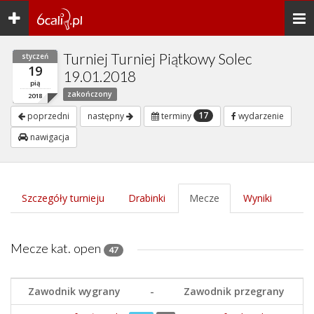
Toggle
Togg
navigation
navi
Turniej Turniej Piątkowy Solec
styczeń
19
19.01.2018
pią
zakończony
2018
17
poprzedni
następny
terminy
wydarzenie
nawigacja
Szczegóły turnieju
Drabinki
Mecze
Wyniki
Mecze kat. open
47
Zawodnik wygrany
-
Zawodnik przegrany