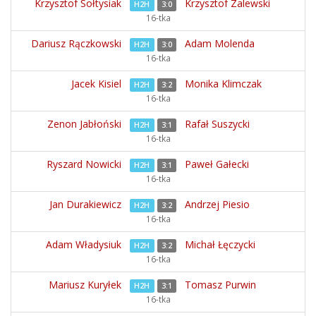
Krzysztof Sołtysiak
Krzysztof Zalewski
H2H
3:0
16-tka
Dariusz Rączkowski
Adam Molenda
H2H
3:0
16-tka
Jacek Kisiel
Monika Klimczak
H2H
3:2
16-tka
Zenon Jabłoński
Rafał Suszycki
H2H
3:1
16-tka
Ryszard Nowicki
Paweł Gałecki
H2H
3:1
16-tka
Jan Durakiewicz
Andrzej Piesio
H2H
3:2
16-tka
Adam Władysiuk
Michał Łęczycki
H2H
3:2
16-tka
Mariusz Kuryłek
Tomasz Purwin
H2H
3:1
16-tka