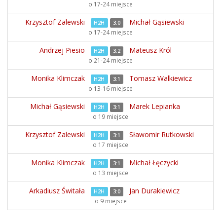
o 17-24 miejsce
Krzysztof Zalewski
Michał Gąsiewski
H2H
3:0
o 17-24 miejsce
Andrzej Piesio
Mateusz Król
H2H
3:2
o 21-24 miejsce
Monika Klimczak
Tomasz Walkiewicz
H2H
3:1
o 13-16 miejsce
Michał Gąsiewski
Marek Lepianka
H2H
3:1
o 19 miejsce
Krzysztof Zalewski
Sławomir Rutkowski
H2H
3:1
o 17 miejsce
Monika Klimczak
Michał Łęczycki
H2H
3:1
o 13 miejsce
Arkadiusz Świtała
Jan Durakiewicz
H2H
3:0
o 9 miejsce