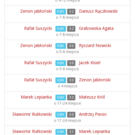
o 9-12 miejsce
Zenon Jabłoński
Dariusz Rączkowski
H2H
3:2
o 7-8 miejsce
Rafał Suszycki
Grabowska Agata
H2H
3:2
o 7-8 miejsce
Zenon Jabłoński
Ryszard Nowicki
H2H
3:0
o 5-6 miejsce
Rafał Suszycki
Jacek Kisiel
H2H
3:0
o 5-6 miejsce
Rafał Suszycki
Zenon Jabłoński
H2H
3:0
o 4 miejsce
Marek Lepianka
Mateusz Król
H2H
3:2
o 17-24 miejsce
Sławomir Rutkowski
Andrzej Piesio
H2H
3:0
o 17-24 miejsce
Sławomir Rutkowski
Marek Lepianka
H2H
3:1