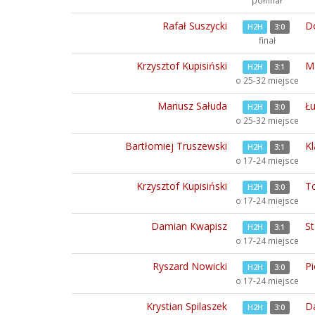
półfinał
Rafał Suszycki
Do
H2H
3:0
finał
Krzysztof Kupisiński
M
H2H
3:1
o 25-32 miejsce
Mariusz Sałuda
Łu
H2H
3:0
o 25-32 miejsce
Bartłomiej Truszewski
Kl
H2H
3:1
o 17-24 miejsce
Krzysztof Kupisiński
T
H2H
3:0
o 17-24 miejsce
Damian Kwapisz
St
H2H
3:1
o 17-24 miejsce
Ryszard Nowicki
Pi
H2H
3:0
o 17-24 miejsce
Krystian Spilaszek
Da
H2H
3:0