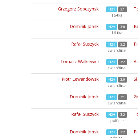
Grzegorz Sobczyński
T
H2H
3:1
16-tka
Dominik Joński
Ba
H2H
3:0
16-tka
Rafał Suszycki
Pi
H2H
3:2
ćwierćfinał
Tomasz Walkiewicz
A
H2H
3:2
ćwierćfinał
Piotr Lewandowski
S
H2H
3:0
ćwierćfinał
Dominik Joński
G
H2H
3:1
ćwierćfinał
Rafał Suszycki
T
H2H
3:2
półfinał
Dominik Joński
P
H2H
3:2