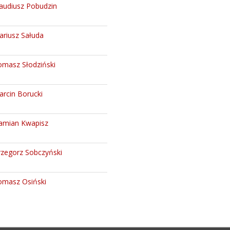
audiusz Pobudzin
ariusz Sałuda
omasz Słodziński
rcin Borucki
amian Kwapisz
rzegorz Sobczyński
omasz Osiński