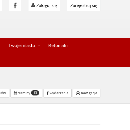
Zaloguj się
Zarejestruj się
Twoje miasto
Betoniaki
13
dni
terminy
wydarzenie
nawigacja