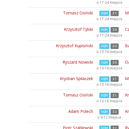
o 17-24 miejsce
Tomasz Osiński
M
H2H
3:1
o 17-24 miejsce
Krzysztof Tylski
C
H2H
3:0
o 17-24 miejsce
Krzysztof Kupisiński
Ba
H2H
3:2
o 13-16 miejsce
Ryszard Nowicki
D
H2H
3:0
o 13-16 miejsce
Krystian Spilaszek
Ma
H2H
3:1
o 13-16 miejsce
Tomasz Osiński
Kr
H2H
3:1
o 13-16 miejsce
Adam Polech
Kr
H2H
3:2
o 9-12 miejsce
Piotr Szablewski
R
H2H
3:1