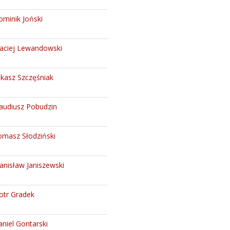
minik Joński
aciej Lewandowski
kasz Szczęśniak
audiusz Pobudzin
omasz Słodziński
anisław Janiszewski
otr Gradek
niel Gontarski