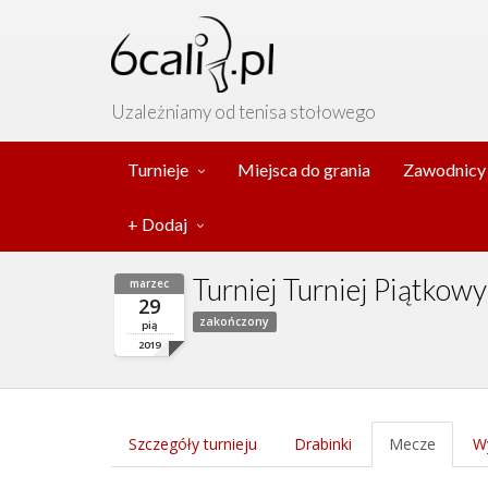
Uzależniamy od tenisa stołowego
Turnieje
Miejsca do grania
Zawodnicy
+ Dodaj
Turniej Turniej Piątkow
marzec
29
zakończony
pią
2019
Szczegóły turnieju
Drabinki
Mecze
Wy