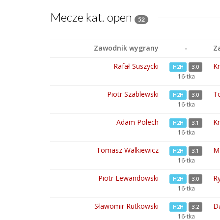
Mecze kat. open
52
Zawodnik wygrany
-
Z
Rafał Suszycki
Kr
H2H
3:0
16-tka
Piotr Szablewski
T
H2H
3:0
16-tka
Adam Polech
Kr
H2H
3:1
16-tka
Tomasz Walkiewicz
Ma
H2H
3:1
16-tka
Piotr Lewandowski
R
H2H
3:0
16-tka
Sławomir Rutkowski
D
H2H
3:2
16-tka