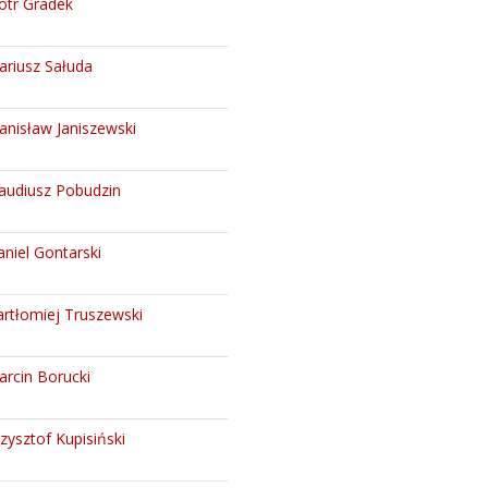
otr Gradek
ariusz Sałuda
anisław Janiszewski
audiusz Pobudzin
niel Gontarski
rtłomiej Truszewski
rcin Borucki
zysztof Kupisiński