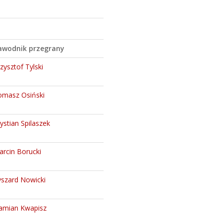
awodnik przegrany
zysztof Tylski
omasz Osiński
ystian Spilaszek
rcin Borucki
yszard Nowicki
amian Kwapisz