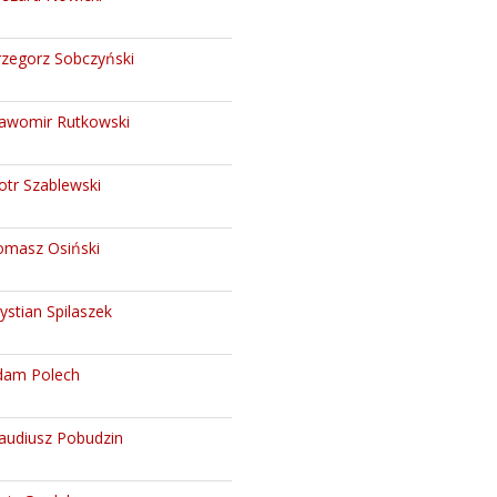
rzegorz Sobczyński
ławomir Rutkowski
otr Szablewski
omasz Osiński
ystian Spilaszek
dam Polech
audiusz Pobudzin