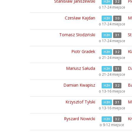
Stanisław Janiszewski
Pi
H2H
3:2
o 17-24 miejsce
Czesław Kajdan
M
H2H
3:0
o 17-24 miejsce
Tomasz Słodziński
St
H2H
3:1
o 17-24 miejsce
Piotr Gradek
Kl
H2H
3:2
o 21-24 miejsce
Mariusz Sałuda
Da
H2H
3:1
o 21-24 miejsce
Damian Kwapisz
Ba
H2H
3:2
o 13-16 miejsce
Krzysztof Tylski
Ma
H2H
3:1
o 13-16 miejsce
Ryszard Nowicki
Kr
H2H
3:2
o 9-12 miejsce