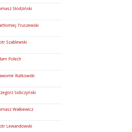
omasz Słodziński
rtłomiej Truszewski
otr Szablewski
dam Polech
ławomir Rutkowski
rzegorz Sobczyński
omasz Walkiewicz
iotr Lewandowski