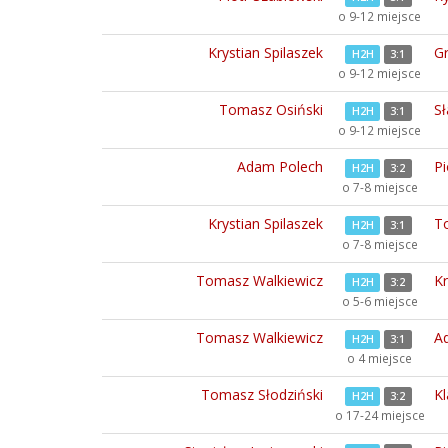
o 9-12 miejsce
Krystian Spilaszek
G
H2H
3:1
o 9-12 miejsce
Tomasz Osiński
S
H2H
3:1
o 9-12 miejsce
Adam Polech
Pi
H2H
3:2
o 7-8 miejsce
Krystian Spilaszek
T
H2H
3:1
o 7-8 miejsce
Tomasz Walkiewicz
Kr
H2H
3:2
o 5-6 miejsce
Tomasz Walkiewicz
A
H2H
3:1
o 4 miejsce
Tomasz Słodziński
Kl
H2H
3:2
o 17-24 miejsce