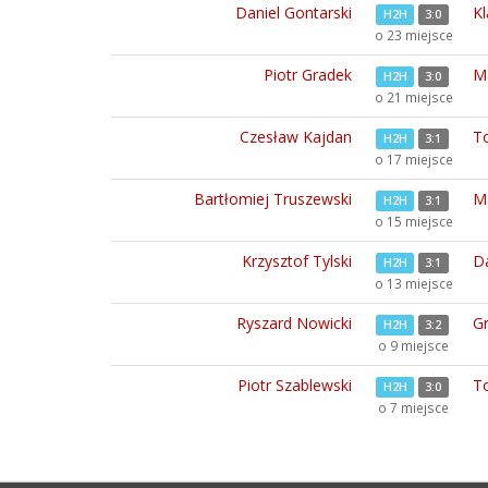
Daniel Gontarski
Kl
H2H
3:0
o 23 miejsce
Piotr Gradek
M
H2H
3:0
o 21 miejsce
Czesław Kajdan
T
H2H
3:1
o 17 miejsce
Bartłomiej Truszewski
Ma
H2H
3:1
o 15 miejsce
Krzysztof Tylski
D
H2H
3:1
o 13 miejsce
Ryszard Nowicki
G
H2H
3:2
o 9 miejsce
Piotr Szablewski
T
H2H
3:0
o 7 miejsce