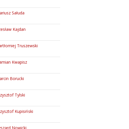
ariusz Sałuda
zesław Kajdan
rtłomiej Truszewski
amian Kwapisz
rcin Borucki
zysztof Tylski
zysztof Kupisiński
yszard Nowicki