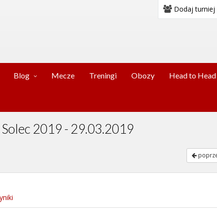
Dodaj turniej
Blog
Mecze
Treningi
Obozy
Head to Head
y Solec 2019 - 29.03.2019
poprze
niki