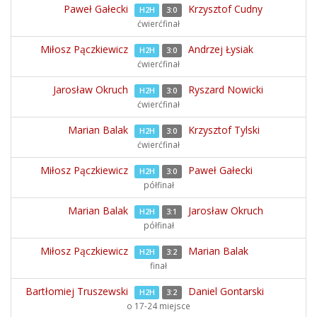
Paweł Gałecki
Krzysztof Cudny
H2H
3:0
ćwierćfinał
Miłosz Pączkiewicz
Andrzej Łysiak
H2H
3:0
ćwierćfinał
Jarosław Okruch
Ryszard Nowicki
H2H
3:0
ćwierćfinał
Marian Balak
Krzysztof Tylski
H2H
3:0
ćwierćfinał
Miłosz Pączkiewicz
Paweł Gałecki
H2H
3:0
półfinał
Marian Balak
Jarosław Okruch
H2H
3:1
półfinał
Miłosz Pączkiewicz
Marian Balak
H2H
3:2
finał
Bartłomiej Truszewski
Daniel Gontarski
H2H
3:2
o 17-24 miejsce