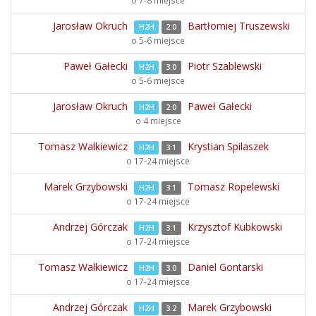
o 7-8 miejsce
Jarosław Okruch
Bartłomiej Truszewski
H2H
2:0
o 5-6 miejsce
Paweł Gałecki
Piotr Szablewski
H2H
3:0
o 5-6 miejsce
Jarosław Okruch
Paweł Gałecki
H2H
2:0
o 4 miejsce
Tomasz Walkiewicz
Krystian Spilaszek
H2H
3:1
o 17-24 miejsce
Marek Grzybowski
Tomasz Ropelewski
H2H
3:1
o 17-24 miejsce
Andrzej Górczak
Krzysztof Kubkowski
H2H
3:1
o 17-24 miejsce
Tomasz Walkiewicz
Daniel Gontarski
H2H
3:0
o 17-24 miejsce
Andrzej Górczak
Marek Grzybowski
H2H
3:2