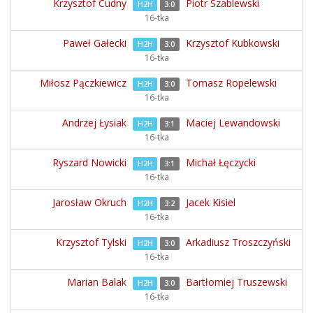
Krzysztof Cudny
Piotr Szablewski
H2H
3:0
16-tka
Paweł Gałecki
Krzysztof Kubkowski
H2H
3:0
16-tka
Miłosz Pączkiewicz
Tomasz Ropelewski
H2H
3:0
16-tka
Andrzej Łysiak
Maciej Lewandowski
H2H
3:1
16-tka
Ryszard Nowicki
Michał Łęczycki
H2H
3:1
16-tka
Jarosław Okruch
Jacek Kisiel
H2H
3:2
16-tka
Krzysztof Tylski
Arkadiusz Troszczyński
H2H
3:0
16-tka
Marian Balak
Bartłomiej Truszewski
H2H
3:0
16-tka