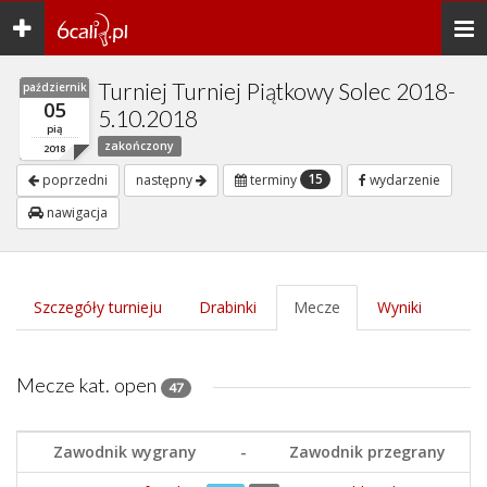
Toggle
Togg
navigation
navi
Turniej Turniej Piątkowy Solec 2018-
październik
05
5.10.2018
pią
zakończony
2018
15
poprzedni
następny
terminy
wydarzenie
nawigacja
Szczegóły turnieju
Drabinki
Mecze
Wyniki
Mecze kat. open
47
Zawodnik wygrany
-
Zawodnik przegrany