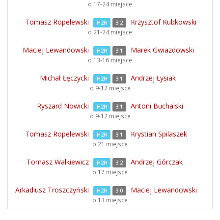
o 17-24 miejsce
Tomasz Ropelewski
Krzysztof Kubkowski
H2H
3:2
o 21-24 miejsce
Maciej Lewandowski
Marek Gwiazdowski
H2H
3:1
o 13-16 miejsce
Michał Łęczycki
Andrzej Łysiak
H2H
3:1
o 9-12 miejsce
Ryszard Nowicki
Antoni Buchalski
H2H
3:1
o 9-12 miejsce
Tomasz Ropelewski
Krystian Spilaszek
H2H
3:1
o 21 miejsce
Tomasz Walkiewicz
Andrzej Górczak
H2H
3:2
o 17 miejsce
Arkadiusz Troszczyński
Maciej Lewandowski
H2H
3:0
o 13 miejsce