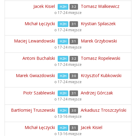
Jacek Kisiel
Tomasz Walkiewicz
H2H
3:2
o 17-24 miejsce
Michał Łęczycki
Krystian Spilaszek
H2H
3:1
o 17-24 miejsce
Maciej Lewandowski
Marek Grzybowski
H2H
3:1
o 17-24 miejsce
Antoni Buchalski
Tomasz Ropelewski
H2H
3:2
o 17-24 miejsce
Marek Gwiazdowski
Krzysztof Kubkowski
H2H
3:0
o 17-24 miejsce
Piotr Szablewski
Andrzej Górczak
H2H
3:1
o 17-24 miejsce
Bartłomiej Truszewski
Arkadiusz Troszczyński
H2H
3:0
o 13-16 miejsce
Michał Łęczycki
Jacek Kisiel
H2H
3:1
o 13-16 miejsce