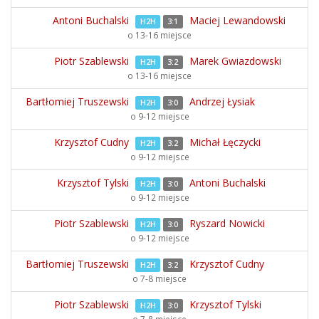
Antoni Buchalski
Maciej Lewandowski
H2H
3:1
o 13-16 miejsce
Piotr Szablewski
Marek Gwiazdowski
H2H
3:2
o 13-16 miejsce
Bartłomiej Truszewski
Andrzej Łysiak
H2H
3:0
o 9-12 miejsce
Krzysztof Cudny
Michał Łęczycki
H2H
3:2
o 9-12 miejsce
Krzysztof Tylski
Antoni Buchalski
H2H
3:0
o 9-12 miejsce
Piotr Szablewski
Ryszard Nowicki
H2H
3:0
o 9-12 miejsce
Bartłomiej Truszewski
Krzysztof Cudny
H2H
3:2
o 7-8 miejsce
Piotr Szablewski
Krzysztof Tylski
H2H
3:0