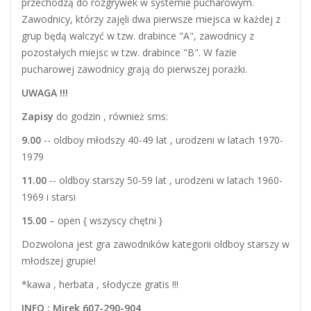
przechodzą do rozgrywek w systemie pucharowym.
Zawodnicy, którzy zajęli dwa pierwsze miejsca w każdej z
grup będą walczyć w tzw. drabince "A", zawodnicy z
pozostałych miejsc w tzw. drabince "B". W fazie
pucharowej zawodnicy grają do pierwszej porażki.
UWAGA !!!
Zapisy
do godzin , również sms:
9.00
-- oldboy młodszy 40-49 lat , urodzeni w latach 1970-
1979
11.00
-- oldboy starszy 50-59 lat , urodzeni w latach 1960-
1969 i starsi
15.00
– open { wszyscy chętni }
Dozwolona jest gra zawodników kategorii oldboy starszy w
młodszej grupie!
*kawa , herbata , słodycze gratis !!!
INFO : Mirek 607-290-904