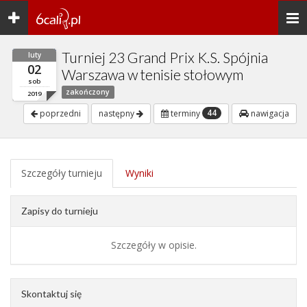
Toggle
Togg
navigation
navi
Turniej 23 Grand Prix K.S. Spójnia
luty
02
Warszawa w tenisie stołowym
sob
zakończony
2019
44
poprzedni
następny
terminy
nawigacja
Szczegóły turnieju
Wyniki
Zapisy do turnieju
Szczegóły w opisie.
Skontaktuj się