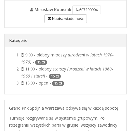
Mirosław Kubisiak
607290904
Napisz wiadomość
Kategorie
- oldboy młodszy
(urodzeni w latach 1970-
9:00
1979)
-
15 zł
- oldboy starszy
(urodzeni w latach 1960-
11:00
1969 i starsi)
-
15 zł
- open -
15 zł
15:00
Grand Prix Spójnia Warszawa odbywa się w każdą sobotę.
Turnieje rozgrywane są w systemie grupowym. Po
rozegraniu wszystkich partii w grupie, wszyscy zawodnicy