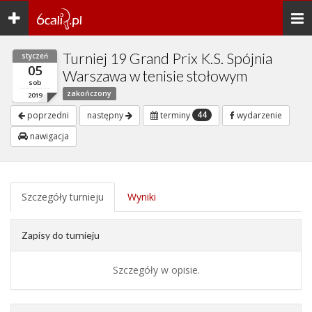
Toggle
Togg
navigation
navi
Turniej 19 Grand Prix K.S. Spójnia
styczeń
05
Warszawa w tenisie stołowym
sob
zakończony
2019
44
poprzedni
następny
terminy
wydarzenie
nawigacja
Szczegóły turnieju
Wyniki
Zapisy do turnieju
Szczegóły w opisie.