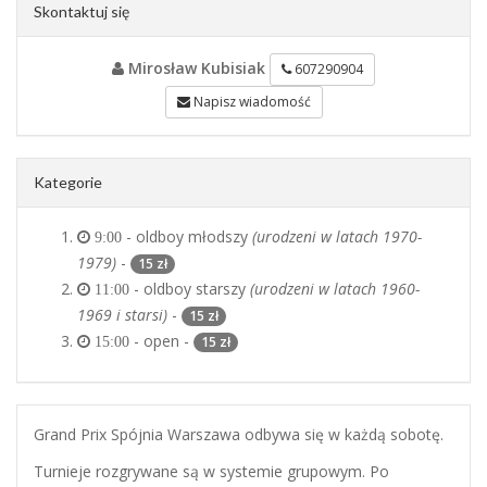
Skontaktuj się
Mirosław Kubisiak
607290904
Napisz wiadomość
Kategorie
- oldboy młodszy
(urodzeni w latach 1970-
9:00
1979)
-
15 zł
- oldboy starszy
(urodzeni w latach 1960-
11:00
1969 i starsi)
-
15 zł
- open -
15 zł
15:00
Grand Prix Spójnia Warszawa odbywa się w każdą sobotę.
Turnieje rozgrywane są w systemie grupowym. Po