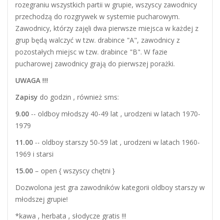
rozegraniu wszystkich partii w grupie, wszyscy zawodnicy
przechodzą do rozgrywek w systemie pucharowym.
Zawodnicy, którzy zajęli dwa pierwsze miejsca w każdej z
grup będą walczyć w tzw. drabince "A", zawodnicy z
pozostałych miejsc w tzw. drabince "B". W fazie
pucharowej zawodnicy grają do pierwszej porażki.
UWAGA !!!
Zapisy
do godzin , również sms:
9.00
-- oldboy młodszy 40-49 lat , urodzeni w latach 1970-
1979
11.00
-- oldboy starszy 50-59 lat , urodzeni w latach 1960-
1969 i starsi
15.00
– open { wszyscy chętni }
Dozwolona jest gra zawodników kategorii oldboy starszy w
młodszej grupie!
*kawa , herbata , słodycze gratis !!!