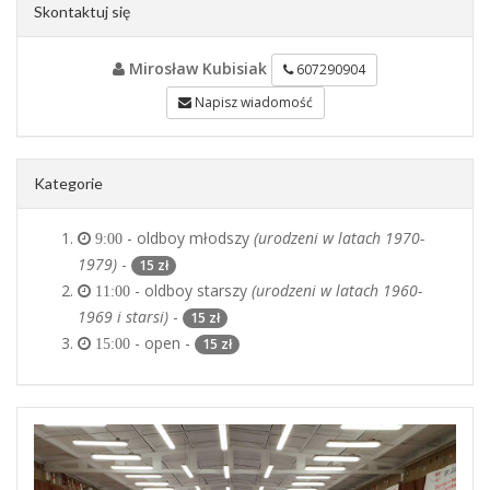
Skontaktuj się
Mirosław Kubisiak
607290904
Napisz wiadomość
Kategorie
- oldboy młodszy
(urodzeni w latach 1970-
9:00
1979)
-
15 zł
- oldboy starszy
(urodzeni w latach 1960-
11:00
1969 i starsi)
-
15 zł
- open -
15 zł
15:00