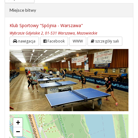
Miejsce bitwy
Klub Sportowy "Spójnia - Warszawa"
Wybrzeże Gdyńskie 2, 01-531 Warszawa, Mazowieckie
nawigacja
Facebook
WWW
szczegóły sali
+
−