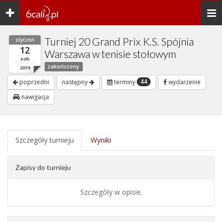
Toggle
Togg
navigation
navi
Turniej 20 Grand Prix K.S. Spójnia
styczeń
12
Warszawa w tenisie stołowym
sob
zakończony
2019
44
poprzedni
następny
terminy
wydarzenie
nawigacja
Szczegóły turnieju
Wyniki
Zapisy do turnieju
Szczegóły w opisie.