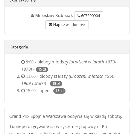
Mirosław Kubisiak
607290904
Napisz wiadomość
Kategorie
- oldboy młodszy
(urodzeni w latach 1970-
9:00
1979)
-
15 zł
- oldboy starszy
(urodzeni w latach 1960-
11:00
1969 i starsi)
-
15 zł
- open -
15 zł
15:00
Grand Prix Spójnia Warszawa odbywa się w każdą sobotę.
Turnieje rozgrywane są w systemie grupowym. Po
rozegraniu wszystkich partii w grupie, wszyscy zawodnicy