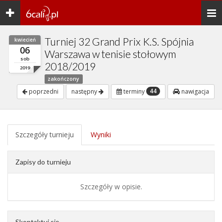
Toggle
Togg
navigation
navi
Turniej 32 Grand Prix K.S. Spójnia
kwiecień
06
Warszawa w tenisie stołowym
sob
2018/2019
2019
zakończony
44
poprzedni
następny
terminy
nawigacja
Szczegóły turnieju
Wyniki
Zapisy do turnieju
Szczegóły w opisie.
Skontaktuj się