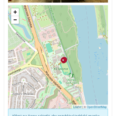
+
−
Leaflet
| ©
OpenStreetMap
Kliknij na ikonę rakietki aby przybliżyć/oddalić mapkę.