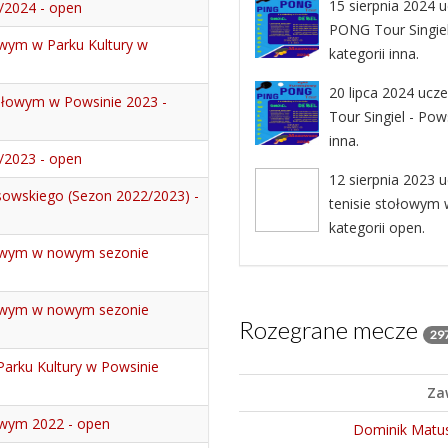
15 sierpnia 2024 u
3/2024 - open
PONG Tour Singiel 
owym w Parku Kultury w
kategorii inna.
20 lipca 2024 ucz
tołowym w Powsinie 2023 -
Tour Singiel - Pows
inna.
2/2023 - open
12 sierpnia 2023 u
owskiego (Sezon 2022/2023) -
tenisie stołowym w
kategorii open.
łowym w nowym sezonie
łowym w nowym sezonie
Rozegrane mecze
29
Parku Kultury w Powsinie
Za
owym 2022 - open
Dominik Matu