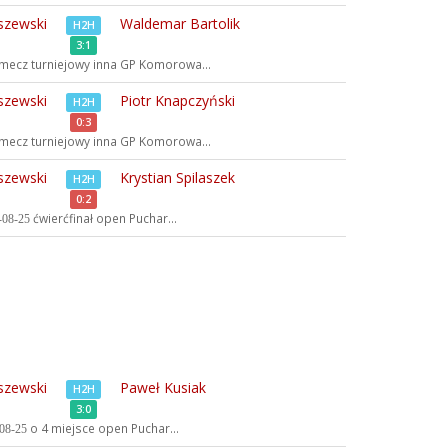
szewski
Waldemar Bartolik
H2H
3:1
mecz turniejowy inna
GP Komorowa...
szewski
Piotr Knapczyński
H2H
0:3
mecz turniejowy inna
GP Komorowa...
szewski
Krystian Spilaszek
H2H
0:2
ćwierćfinał open
Puchar...
08-25
szewski
Paweł Kusiak
H2H
3:0
o 4 miejsce open
Puchar...
08-25