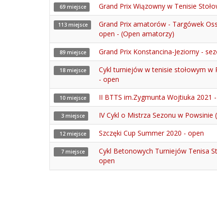
Grand Prix Wiązowny w Tenisie Stołow
69 miejsce
Grand Prix amatorów - Targówek Oss
113 miejsce
open - (Open amatorzy)
Grand Prix Konstancina-Jeziorny - se
89 miejsce
Cykl turniejów w tenisie stołowym w 
18 miejsce
- open
II BTTS im.Zygmunta Wojtiuka 2021 
10 miejsce
IV Cykl o Mistrza Sezonu w Powsinie 
3 miejsce
Szczęki Cup Summer 2020 - open
12 miejsce
Cykl Betonowych Turniejów Tenisa S
7 miejsce
open