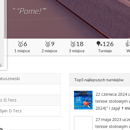
“
"Pome!"
”
🥇6
🥈9
🥉18
🏓126

1 miejsce
2 miejsce
3 miejsce
Turnieje
W
atuszewski
Top5 najlepszych turniejów
22 czerwca 2024 u
ss D.Tecs
tenisie stołowym 
2024)" i zajął
1 mi
 Spin D.Tecs
27 maja 2023 uczes
tenisie stołowym w