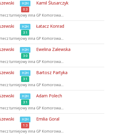
szewski
Kamil Ślusarczyk
H2H
0:3
mecz turniejowy inna
GP Komorowa...
szewski
Łatacz Konrad
H2H
3:1
mecz turniejowy inna
GP Komorowa...
szewski
Ewelina Zalewska
H2H
3:0
mecz turniejowy inna
GP Komorowa...
szewski
Bartosz Partyka
H2H
3:1
mecz turniejowy inna
GP Komorowa...
szewski
Adam Polech
H2H
3:1
mecz turniejowy inna
GP Komorowa...
szewski
Emilia Goral
H2H
1:3
mecz turniejowy inna
GP Komorowa...