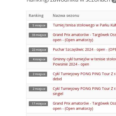
2
Ranking
Nazwa sezonu
Turniej tenisa stołowego w Parku Kul
5 miejsce
Grand Prix amatorów - Targówek Oss
33 miejsce
open - (Open amatorzy)
Puchar Szczęśliwic 2024 - open - (OP
22 miejsce
Gminny cykl turniejów w tenisie stoł
4 miejsce
Powsinie 2024 - open
Cykl Turniejowy PONG PING Tour Z r
2 miejsce
debel
Cykl Turniejowy PONG PING Tour Z r
2 miejsce
singiel
Grand Prix amatorów - Targówek Oss
17 miejsce
open - (Open amatorzy)