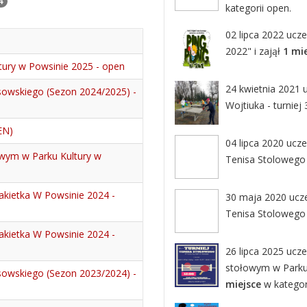
4
kategorii open.
02 lipca 2022 ucze
2022" i zajął
1 mi
tury w Powsinie 2025 - open
24 kwietnia 2021 
owskiego (Sezon 2024/2025) -
Wojtiuka - turniej 
EN)
04 lipca 2020 ucz
owym w Parku Kultury w
Tenisa Stolowego -
akietka W Powsinie 2024 -
30 maja 2020 ucze
Tenisa Stolowego -
akietka W Powsinie 2024 -
26 lipca 2025 ucze
stołowym w Parku 
owskiego (Sezon 2023/2024) -
miejsce
w kategori