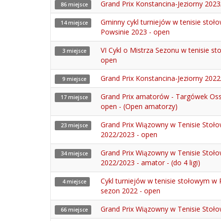
Grand Prix Konstancina-Jeziorny 202
86 miejsce
Gminny cykl turniejów w tenisie stoł
14 miejsce
Powsinie 2023 - open
VI Cykl o Mistrza Sezonu w tenisie s
3 miejsce
open
Grand Prix Konstancina-Jeziorny 202
9 miejsce
Grand Prix amatorów - Targówek Oss
17 miejsce
open - (Open amatorzy)
Grand Prix Wiązowny w Tenisie Sto
23 miejsce
2022/2023 - open
Grand Prix Wiązowny w Tenisie Sto
34 miejsce
2022/2023 - amator - (do 4 ligi)
Cykl turniejów w tenisie stołowym w 
4 miejsce
sezon 2022 - open
Grand Prix Wiązowny w Tenisie Stoł
66 miejsce