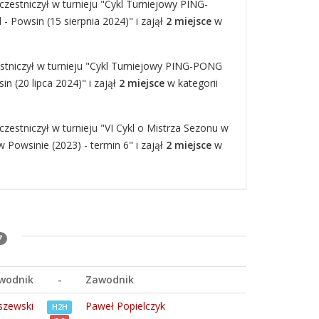
czestniczył w turnieju "Cykl Turniejowy PING-
- Powsin (15 sierpnia 2024)" i zajął
2 miejsce
w
estniczył w turnieju "Cykl Turniejowy PING-PONG
in (20 lipca 2024)" i zajął
2 miejsce
w kategorii
czestniczył w turnieju "VI Cykl o Mistrza Sezonu w
 Powsinie (2023) - termin 6" i zajął
2 miejsce
w
7
wodnik
-
Zawodnik
szewski
Paweł Popielczyk
H2H