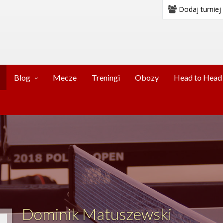
Dodaj turniej
Blog
Mecze
Treningi
Obozy
Head to Head
Dominik Matuszewski