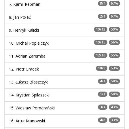
8/4
67%
7. Kamil Rebman
2/1
67%
8. Jan Połeć
19/13
59%
9. Henryk Kalicki
19/15
56%
10. Michał Popielczyk
12/10
55%
11. Adrian Zaremba
10/9
53%
12. Piotr Gradek
4/4
50%
13. Łukasz Błaszczyk
1/1
50%
14. Krystian Spilaszek
3/4
43%
15. Wiesław Pomarański
4/8
33%
16. Artur Manowski