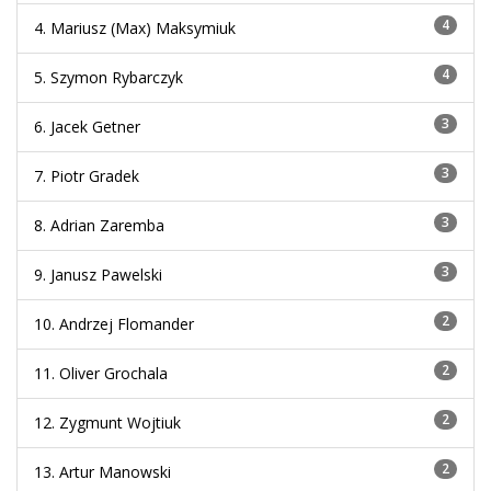
4
4. Mariusz (Max) Maksymiuk
4
5. Szymon Rybarczyk
3
6. Jacek Getner
3
7. Piotr Gradek
3
8. Adrian Zaremba
3
9. Janusz Pawelski
2
10. Andrzej Flomander
2
11. Oliver Grochala
2
12. Zygmunt Wojtiuk
2
13. Artur Manowski