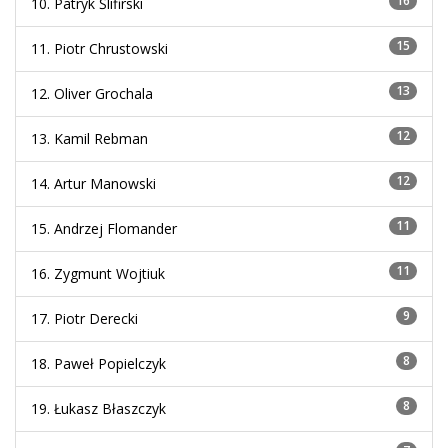
16
10. Patryk Ślifirski
15
11. Piotr Chrustowski
13
12. Oliver Grochala
12
13. Kamil Rebman
12
14. Artur Manowski
11
15. Andrzej Flomander
11
16. Zygmunt Wojtiuk
9
17. Piotr Derecki
8
18. Paweł Popielczyk
8
19. Łukasz Błaszczyk