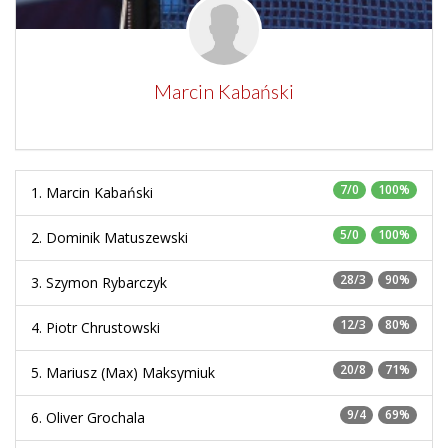
Marcin Kabański
7/0
100%
1. Marcin Kabański
5/0
100%
2. Dominik Matuszewski
28/3
90%
3. Szymon Rybarczyk
12/3
80%
4. Piotr Chrustowski
20/8
71%
5. Mariusz (Max) Maksymiuk
9/4
69%
6. Oliver Grochala