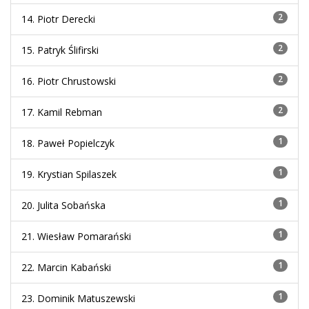
2
14. Piotr Derecki
2
15. Patryk Ślifirski
2
16. Piotr Chrustowski
2
17. Kamil Rebman
1
18. Paweł Popielczyk
1
19. Krystian Spilaszek
1
20. Julita Sobańska
1
21. Wiesław Pomarański
1
22. Marcin Kabański
1
23. Dominik Matuszewski