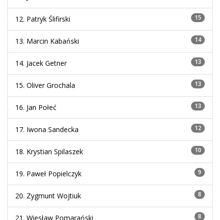
15
12.
Patryk Ślifirski
14
13.
Marcin Kabański
13
14.
Jacek Getner
13
15.
Oliver Grochala
13
16.
Jan Połeć
12
17.
Iwona Sandecka
10
18.
Krystian Spilaszek
9
19.
Paweł Popielczyk
8
20.
Zygmunt Wojtiuk
8
21.
Wiesław Pomarański