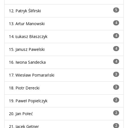
5
12. Patryk Ślifirski
4
13. Artur Manowski
4
14. Łukasz Błaszczyk
4
15. Janusz Pawelski
4
16. Iwona Sandecka
3
17. Wiesław Pomarański
3
18. Piotr Derecki
2
19. Paweł Popielczyk
2
20. Jan Połeć
2
21. Jacek Getner