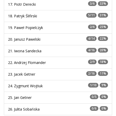
3/6
33%
17. Piotr Derecki
5/11
31%
18. Patryk Ślifirski
2/6
25%
19. Paweł Popielczyk
4/14
22%
20. Janusz Pawelski
4/16
20%
21. Iwona Sandecka
2/9
18%
22. Andrzej Flomander
2/16
11%
23. Jacek Getner
1/10
9%
24. Zygmunt Wojtiuk
0/5
0%
25. Jan Getner
0/6
0%
26. Julita Sobańska