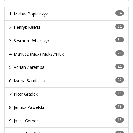
34
1. Michał Popielczyk
32
2. Henryk Kalicki
31
3. Szymon Rybarczyk
28
4. Mariusz (Max) Maksymiuk
22
5. Adrian Zaremba
20
6. Iwona Sandecka
19
7. Piotr Gradek
18
8. Janusz Pawelski
18
9. Jacek Getner