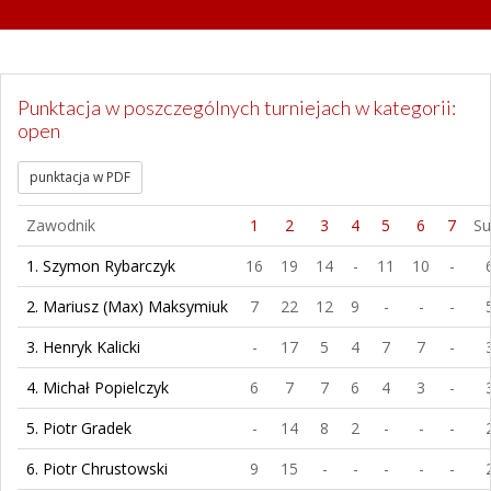
Punktacja w poszczególnych turniejach w kategorii:
open
punktacja w PDF
Zawodnik
1
2
3
4
5
6
7
S
1. Szymon Rybarczyk
16
19
14
-
11
10
-
2. Mariusz (Max) Maksymiuk
7
22
12
9
-
-
-
3. Henryk Kalicki
-
17
5
4
7
7
-
4. Michał Popielczyk
6
7
7
6
4
3
-
5. Piotr Gradek
-
14
8
2
-
-
-
6. Piotr Chrustowski
9
15
-
-
-
-
-