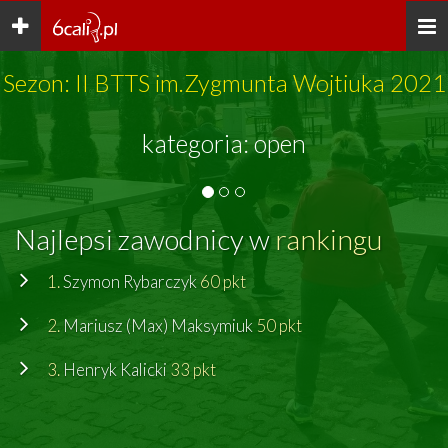
Toggle
Togg
navigation
navi
Sezon: II BTTS im.Zygmunta Wojtiuka 2021
kategoria: open