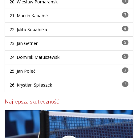
7
20. Wiesław Pomarański
7
21. Marcin Kabański
6
22. Julita Sobańska
5
23. Jan Getner
5
24. Dominik Matuszewski
3
25. Jan Połeć
2
26. Krystian Spilaszek
Najlepsza skuteczność