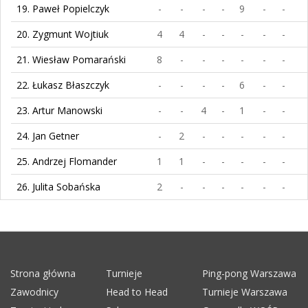
19. Paweł Popielczyk
-
-
-
-
9
-
-
20. Zygmunt Wojtiuk
4
4
-
-
-
-
-
21. Wiesław Pomarański
8
-
-
-
-
-
-
22. Łukasz Błaszczyk
-
-
-
-
6
-
-
23. Artur Manowski
-
-
4
-
1
-
-
24. Jan Getner
-
2
-
-
-
-
-
25. Andrzej Flomander
1
1
-
-
-
-
-
26. Julita Sobańska
2
-
-
-
-
-
-
Strona główna
Turnieje
Ping-pong Warszawa
Zawodnicy
Head to Head
Turnieje Warszawa