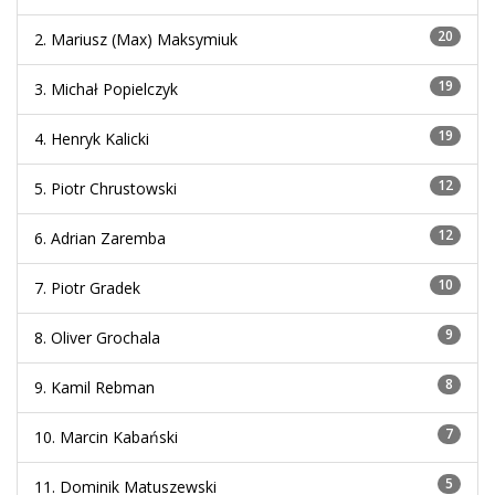
20
2. Mariusz (Max) Maksymiuk
19
3. Michał Popielczyk
19
4. Henryk Kalicki
12
5. Piotr Chrustowski
12
6. Adrian Zaremba
10
7. Piotr Gradek
9
8. Oliver Grochala
8
9. Kamil Rebman
7
10. Marcin Kabański
5
11. Dominik Matuszewski