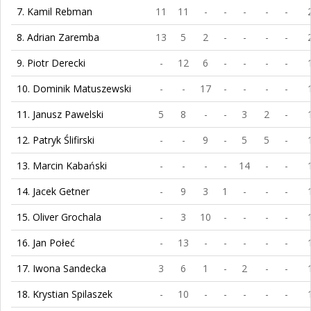
7. Kamil Rebman
11
11
-
-
-
-
-
8. Adrian Zaremba
13
5
2
-
-
-
-
9. Piotr Derecki
-
12
6
-
-
-
-
10. Dominik Matuszewski
-
-
17
-
-
-
-
11. Janusz Pawelski
5
8
-
-
3
2
-
12. Patryk Ślifirski
-
-
9
-
5
5
-
13. Marcin Kabański
-
-
-
-
14
-
-
14. Jacek Getner
-
9
3
1
-
-
-
15. Oliver Grochala
-
3
10
-
-
-
-
16. Jan Połeć
-
13
-
-
-
-
-
17. Iwona Sandecka
3
6
1
-
2
-
-
18. Krystian Spilaszek
-
10
-
-
-
-
-