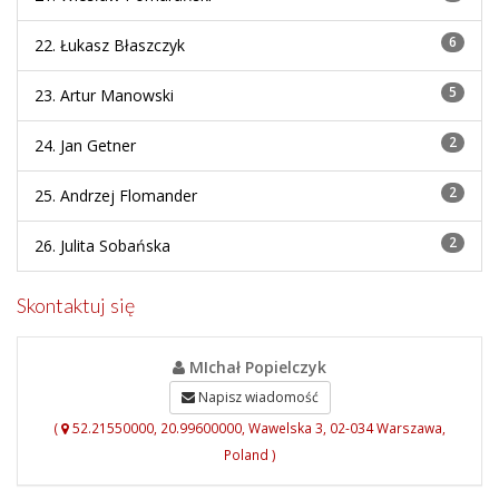
6
22.
Łukasz Błaszczyk
5
23.
Artur Manowski
2
24.
Jan Getner
2
25.
Andrzej Flomander
2
26.
Julita Sobańska
Skontaktuj się
MIchał Popielczyk
Napisz wiadomość
(
52.21550000, 20.99600000, Wawelska 3, 02-034 Warszawa,
Poland )