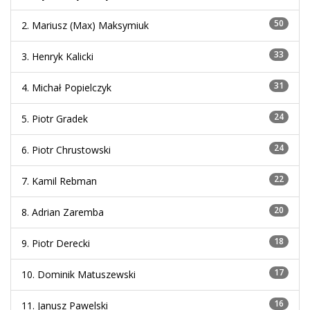
50
2.
Mariusz (Max) Maksymiuk
33
3.
Henryk Kalicki
31
4.
Michał Popielczyk
24
5.
Piotr Gradek
24
6.
Piotr Chrustowski
22
7.
Kamil Rebman
20
8.
Adrian Zaremba
18
9.
Piotr Derecki
17
10.
Dominik Matuszewski
16
11.
Janusz Pawelski