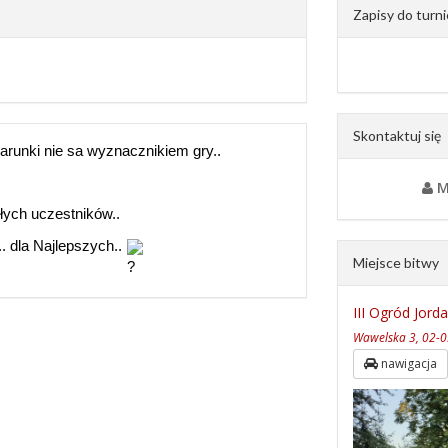
Zapisy do turni
Skontaktuj się
runki nie sa wyznacznikiem gry..
M
łych uczestników..
 dla Najlepszych..
Miejsce bitwy
III Ogród Jord
Wawelska 3, 02-
nawigacja