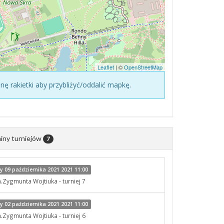
Leaflet
| ©
OpenStreetMap
konę rakietki aby przybliżyć/oddalić mapkę.
iny turniejów
7
 09 października 2021 2021 11:00
m.Zygmunta Wojtiuka - turniej 7
 02 października 2021 2021 11:00
m.Zygmunta Wojtiuka - turniej 6