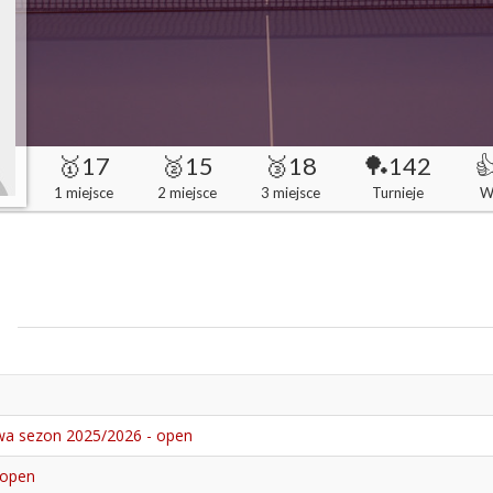
🥇17
🥈15
🥉18
🏓142

1 miejsce
2 miejsce
3 miejsce
Turnieje
W
awa sezon 2025/2026 - open
 open