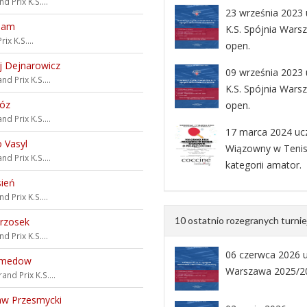
d Prix K.S....
23 września 2023 u
dam
K.S. Spójnia Wars
ix K.S....
open.
j Dejnarowicz
09 września 2023 u
nd Prix K.S....
K.S. Spójnia Wars
róz
open.
nd Prix K.S....
17 marca 2024 ucze
 Vasyl
Wiązowny w Tenis
nd Prix K.S....
kategorii amator.
ień
d Prix K.S....
10 ostatnio rozegranych turni
rzosek
d Prix K.S....
06 czerwca 2026 uc
amedow
Warszawa 2025/202
and Prix K.S....
aw Przesmycki