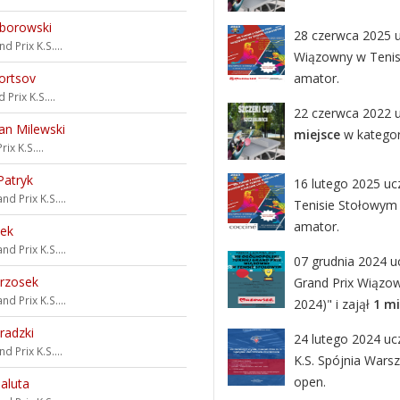
borowski
28 czerwca 2025 uc
d Prix K.S....
Wiązowny w Tenis
ortsov
amator.
 Prix K.S....
22 czerwca 2022 uc
an Milewski
miejsce
w kategor
ix K.S....
Patryk
16 lutego 2025 ucz
nd Prix K.S....
Tenisie Stołowym 
amator.
dek
nd Prix K.S....
07 grudnia 2024 uc
rzosek
Grand Prix Wiązow
nd Prix K.S....
2024)" i zajął
1 mi
radzki
24 lutego 2024 ucz
d Prix K.S....
K.S. Spójnia Wars
open.
aluta