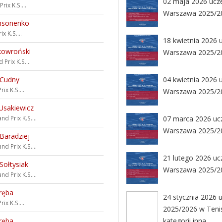
02 maja 2026 uczes
rix K.S....
Warszawa 2025/202
msonenko
x K.S....
18 kwietnia 2026 u
kowroński
Warszawa 2025/202
 Prix K.S....
 Cudny
04 kwietnia 2026 u
ix K.S....
Warszawa 2025/202
Usakiewicz
nd Prix K.S....
07 marca 2026 ucze
Warszawa 2025/202
 Baradziej
nd Prix K.S....
21 lutego 2026 ucz
Sołtysiak
Warszawa 2025/202
nd Prix K.S....
ręba
24 stycznia 2026 
ix K.S....
2025/2026 w Tenisi
ręba
kategorii inna.