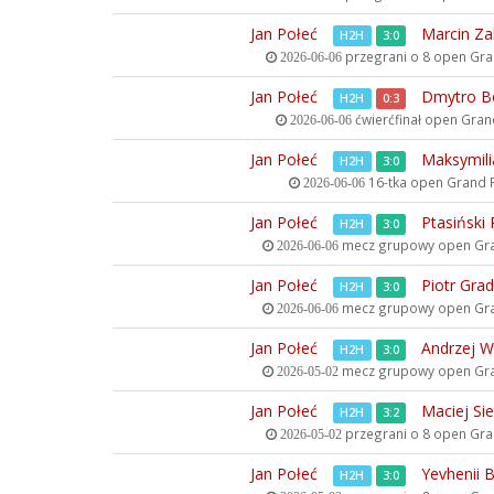
Jan Połeć
Marcin Za
H2H
3:0
przegrani o 8 open
Gran
2026-06-06
Jan Połeć
Dmytro B
H2H
0:3
ćwierćfinał open
Grand
2026-06-06
Jan Połeć
Maksymili
H2H
3:0
16-tka open
Grand Pr
2026-06-06
Jan Połeć
Ptasiński 
H2H
3:0
mecz grupowy open
Gra
2026-06-06
Jan Połeć
Piotr Gra
H2H
3:0
mecz grupowy open
Gra
2026-06-06
Jan Połeć
Andrzej W
H2H
3:0
mecz grupowy open
Gra
2026-05-02
Jan Połeć
Maciej Sie
H2H
3:2
przegrani o 8 open
Gran
2026-05-02
Jan Połeć
Yevhenii B
H2H
3:0