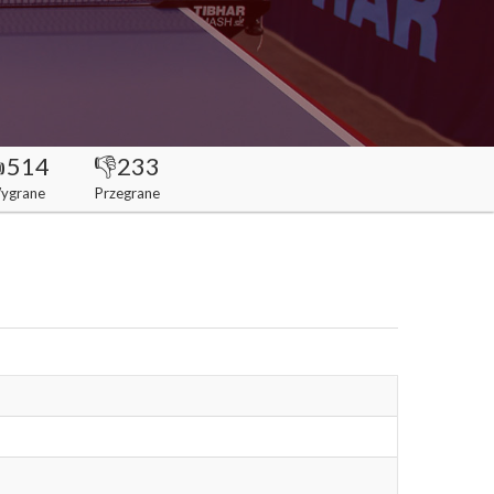
514
👎233
ygrane
Przegrane