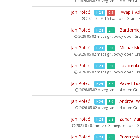
przegrani o 8 open
Gran
2026-05-02
Jan Połeć
Kwapiś A
H2H
0:3
16-tka open
Grand Pr
2026-05-02
Jan Połeć
Bartłomie
H2H
3:1
mecz grupowy open
Gra
2026-05-02
Jan Połeć
Michał M
H2H
3:0
mecz grupowy open
Gra
2026-05-02
Jan Połeć
Lazorenko
H2H
3:0
mecz grupowy open
Gra
2026-05-02
Jan Połeć
Paweł Tus
H2H
3:2
przegrani o 4 open
Gran
2026-05-02
Jan Połeć
Andrzej W
H2H
3:0
przegrani o 4 open
Gran
2026-05-02
Jan Połeć
Zahar M
H2H
3:2
mecz o 3 miejsce open
Gr
2026-05-02
Jan Połeć
Przemysł
H2H
3:1