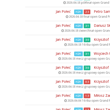
półfinał open
Grand P
2026-04-18
Jan Połeć
Petro Sa
H2H
2:3
finał open
Grand Pri
2026-04-18
Jan Połeć
Dariusz S
H2H
3:1
ćwierćfinał open
Grand
2026-04-18
Jan Połeć
Krzysztof
H2H
3:0
16-tka open
Grand Pr
2026-04-18
Jan Połeć
Wojciech 
H2H
3:1
mecz grupowy open
Gra
2026-04-18
Jan Połeć
Krzysztof
H2H
3:0
mecz grupowy open
Gra
2026-04-18
Jan Połeć
Krzysztof 
H2H
0:3
mecz grupowy open
Gra
2026-04-18
Jan Połeć
Miłosz Za
H2H
1:3
16-tka open
Grand Pr
2026-04-04
Jan Połeć
Miłosz Za
H2H
1:3