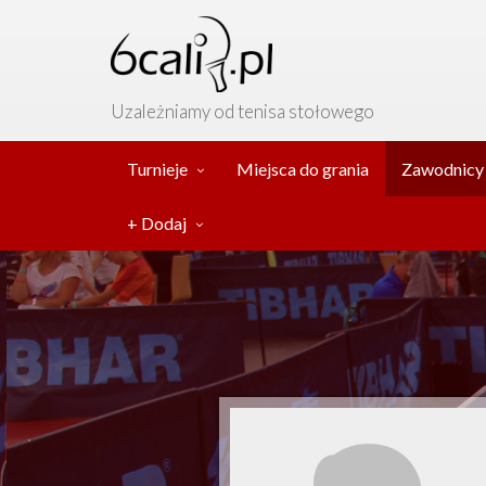
Uzależniamy od tenisa stołowego
Turnieje
Miejsca do grania
Zawodnicy
+ Dodaj