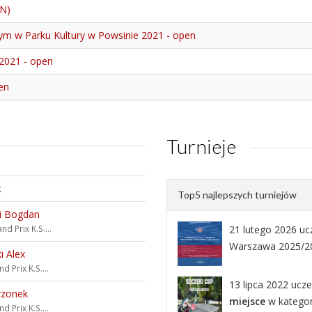
EN)
wym w Parku Kultury w Powsinie 2021 - open
2021 - open
en
Turnieje
k
Top5 najlepszych turniejów
i Bogdan
nd Prix K.S....
21 lutego 2026 ucz
Warszawa 2025/202
i Alex
d Prix K.S....
13 lipca 2022 ucze
rzonek
miejsce
w kategor
d Prix K.S....