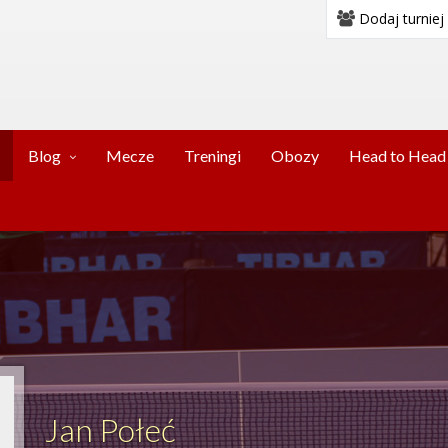
Dodaj turniej
Blog
Mecze
Treningi
Obozy
Head to Head
Jan Połeć