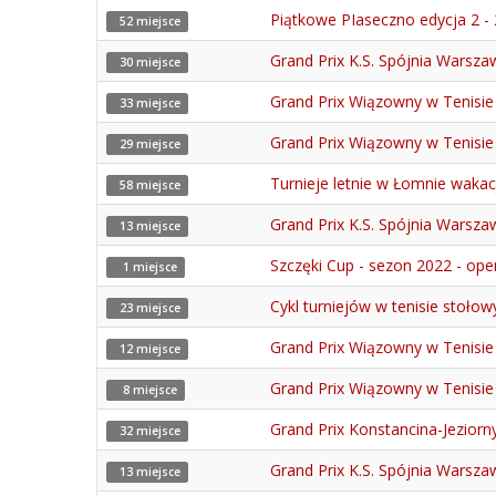
Piątkowe PIaseczno edycja 2 -
52 miejsce
Grand Prix K.S. Spójnia Warsz
30 miejsce
Grand Prix Wiązowny w Tenisi
33 miejsce
Grand Prix Wiązowny w Tenisie
29 miejsce
Turnieje letnie w Łomnie wakac
58 miejsce
Grand Prix K.S. Spójnia Warszaw
13 miejsce
Szczęki Cup - sezon 2022 - ope
1 miejsce
Cykl turniejów w tenisie stoło
23 miejsce
Grand Prix Wiązowny w Tenisi
12 miejsce
Grand Prix Wiązowny w Tenisie 
8 miejsce
Grand Prix Konstancina-Jeziorn
32 miejsce
Grand Prix K.S. Spójnia Warsz
13 miejsce