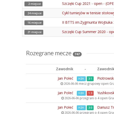
Szczęki Cup 2021 - open - (OP
2 miejsce
Cykl turniejów w tenisie stoło
24 miejsce
II BTTS im.Zygmunta Wojtiuka 
16 miejsce
Szczęki Cup Summer 2020 - op
21 miejsce
Rozegrane mecze
747
Zawodnik
-
Zawodni
Jan Połeć
Piotrowsk
H2H
3:1
mecz grupowy open
Gra
2026-06-06
Jan Połeć
Yushkovsk
H2H
1:3
przegrani o 4 open
Gran
2026-06-06
Jan Połeć
Dariusz T
H2H
3:0
przegrani o 4 open
Gran
2026-06-06