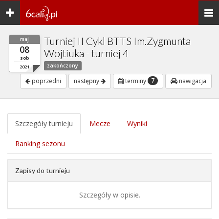
Toggle
Togg
navigation
navi
Turniej II Cykl BTTS Im.Zygmunta
maj
08
Wojtiuka - turniej 4
sob
zakończony
2021
7
poprzedni
następny
terminy
nawigacja
Szczegóły turnieju
Mecze
Wyniki
Ranking sezonu
Zapisy do turnieju
Szczegóły w opisie.