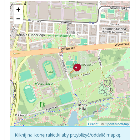
+
−
Leaflet
| ©
OpenStreetMap
Kliknij na ikonę rakietki aby przybliżyć/oddalić mapkę.