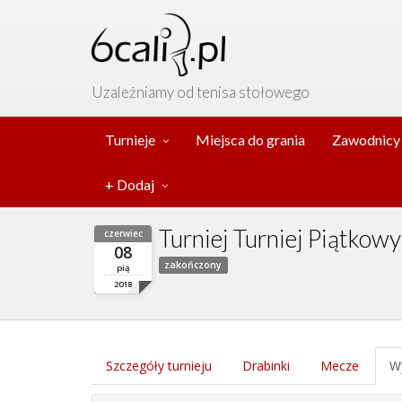
Uzależniamy od tenisa stołowego
Turnieje
Miejsca do grania
Zawodnicy
+ Dodaj
Turniej Turniej Piątkow
czerwiec
08
zakończony
pią
2018
Szczegóły turnieju
Drabinki
Mecze
Wy