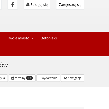
Zaloguj się
Zarejestruj się
Twoje miasto
Betoniaki
jów
12
ny
terminy
wydarzenie
nawigacja