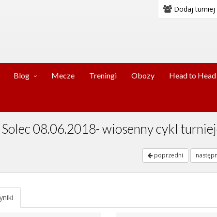
Dodaj turniej
Blog
Mecze
Treningi
Obozy
Head to Head
y Solec 08.06.2018- wiosenny cykl turnie
poprzedni
następ
niki