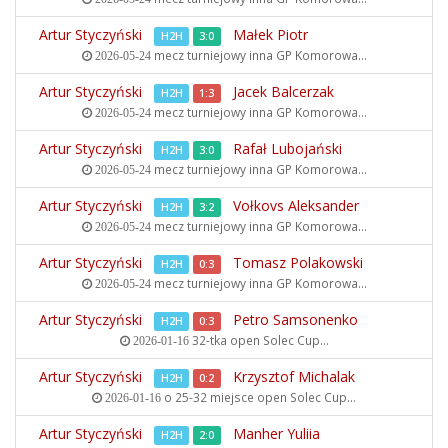
Artur Styczyński
Małek Piotr
H2H
3:0
mecz turniejowy inna
GP Komorowa...
2026-05-24
Artur Styczyński
Jacek Balcerzak
H2H
1:3
mecz turniejowy inna
GP Komorowa...
2026-05-24
Artur Styczyński
Rafał Lubojański
H2H
3:0
mecz turniejowy inna
GP Komorowa...
2026-05-24
Artur Styczyński
Vołkovs Aleksander
H2H
3:2
mecz turniejowy inna
GP Komorowa...
2026-05-24
Artur Styczyński
Tomasz Polakowski
H2H
0:3
mecz turniejowy inna
GP Komorowa...
2026-05-24
Artur Styczyński
Petro Samsonenko
H2H
0:3
32-tka open
Solec Cup...
2026-01-16
Artur Styczyński
Krzysztof Michalak
H2H
0:2
o 25-32 miejsce open
Solec Cup...
2026-01-16
Artur Styczyński
Manher Yuliia
H2H
2:0