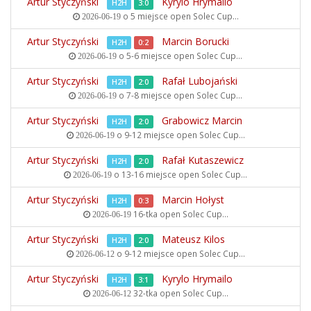
Artur Styczyński
Kyrylo Hrymailo
H2H
3:0
o 5 miejsce open
Solec Cup...
2026-06-19
Artur Styczyński
Marcin Borucki
H2H
0:2
o 5-6 miejsce open
Solec Cup...
2026-06-19
Artur Styczyński
Rafał Lubojański
H2H
2:0
o 7-8 miejsce open
Solec Cup...
2026-06-19
Artur Styczyński
Grabowicz Marcin
H2H
2:0
o 9-12 miejsce open
Solec Cup...
2026-06-19
Artur Styczyński
Rafał Kutaszewicz
H2H
2:0
o 13-16 miejsce open
Solec Cup...
2026-06-19
Artur Styczyński
Marcin Hołyst
H2H
0:3
16-tka open
Solec Cup...
2026-06-19
Artur Styczyński
Mateusz Kilos
H2H
2:0
o 9-12 miejsce open
Solec Cup...
2026-06-12
Artur Styczyński
Kyrylo Hrymailo
H2H
3:1
32-tka open
Solec Cup...
2026-06-12