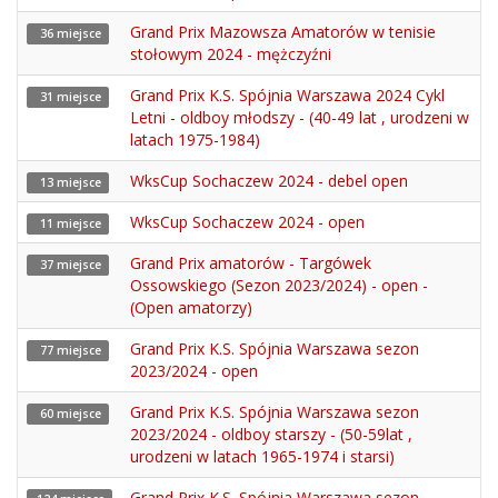
Grand Prix Mazowsza Amatorów w tenisie
36 miejsce
stołowym 2024 - mężczyźni
Grand Prix K.S. Spójnia Warszawa 2024 Cykl
31 miejsce
Letni - oldboy młodszy - (40-49 lat , urodzeni w
latach 1975-1984)
WksCup Sochaczew 2024 - debel open
13 miejsce
WksCup Sochaczew 2024 - open
11 miejsce
Grand Prix amatorów - Targówek
37 miejsce
Ossowskiego (Sezon 2023/2024) - open -
(Open amatorzy)
Grand Prix K.S. Spójnia Warszawa sezon
77 miejsce
2023/2024 - open
Grand Prix K.S. Spójnia Warszawa sezon
60 miejsce
2023/2024 - oldboy starszy - (50-59lat ,
urodzeni w latach 1965-1974 i starsi)
Grand Prix K.S. Spójnia Warszawa sezon