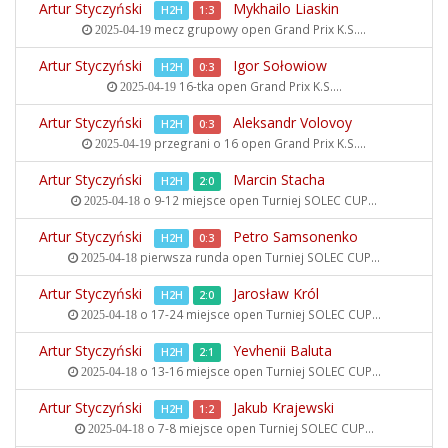
Artur Styczyński
Mykhailo Liaskin
H2H
1:3
mecz grupowy open
Grand Prix K.S....
2025-04-19
Artur Styczyński
Igor Sołowiow
H2H
0:3
16-tka open
Grand Prix K.S....
2025-04-19
Artur Styczyński
Aleksandr Volovoy
H2H
0:3
przegrani o 16 open
Grand Prix K.S....
2025-04-19
Artur Styczyński
Marcin Stacha
H2H
2:0
o 9-12 miejsce open
Turniej SOLEC CUP...
2025-04-18
Artur Styczyński
Petro Samsonenko
H2H
0:3
pierwsza runda open
Turniej SOLEC CUP...
2025-04-18
Artur Styczyński
Jarosław Król
H2H
2:0
o 17-24 miejsce open
Turniej SOLEC CUP...
2025-04-18
Artur Styczyński
Yevhenii Baluta
H2H
2:1
o 13-16 miejsce open
Turniej SOLEC CUP...
2025-04-18
Artur Styczyński
Jakub Krajewski
H2H
1:2
o 7-8 miejsce open
Turniej SOLEC CUP...
2025-04-18