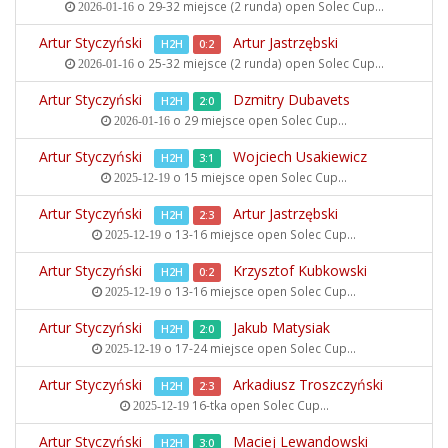
o 29-32 miejsce (2 runda) open
Solec Cup...
2026-01-16
Artur Styczyński
Artur Jastrzębski
H2H
0:2
o 25-32 miejsce (2 runda) open
Solec Cup...
2026-01-16
Artur Styczyński
Dzmitry Dubavets
H2H
2:0
o 29 miejsce open
Solec Cup...
2026-01-16
Artur Styczyński
Wojciech Usakiewicz
H2H
3:1
o 15 miejsce open
Solec Cup...
2025-12-19
Artur Styczyński
Artur Jastrzębski
H2H
2:3
o 13-16 miejsce open
Solec Cup...
2025-12-19
Artur Styczyński
Krzysztof Kubkowski
H2H
0:2
o 13-16 miejsce open
Solec Cup...
2025-12-19
Artur Styczyński
Jakub Matysiak
H2H
2:0
o 17-24 miejsce open
Solec Cup...
2025-12-19
Artur Styczyński
Arkadiusz Troszczyński
H2H
2:3
16-tka open
Solec Cup...
2025-12-19
Artur Styczyński
Maciej Lewandowski
H2H
3:0