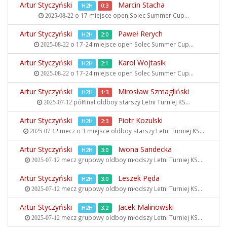
Artur Styczyński
Marcin Stacha
H2H
0:3
o 17 miejsce open
Solec Summer Cup...
2025-08-22
Artur Styczyński
Paweł Rerych
H2H
2:0
o 17-24 miejsce open
Solec Summer Cup...
2025-08-22
Artur Styczyński
Karol Wojtasik
H2H
2:1
o 17-24 miejsce open
Solec Summer Cup...
2025-08-22
Artur Styczyński
Mirosław Szmagliński
H2H
1:3
półfinał oldboy starszy
Letni Turniej KS...
2025-07-12
Artur Styczyński
Piotr Kozulski
H2H
2:3
mecz o 3 miejsce oldboy starszy
Letni Turniej KS...
2025-07-12
Artur Styczyński
Iwona Sandecka
H2H
3:0
mecz grupowy oldboy młodszy
Letni Turniej KS...
2025-07-12
Artur Styczyński
Leszek Pęda
H2H
3:0
mecz grupowy oldboy młodszy
Letni Turniej KS...
2025-07-12
Artur Styczyński
Jacek Malinowski
H2H
3:2
mecz grupowy oldboy młodszy
Letni Turniej KS...
2025-07-12