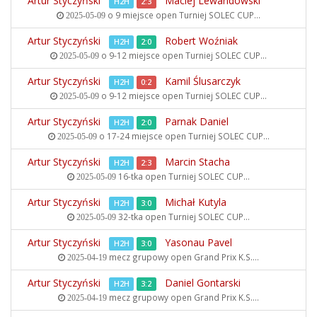
Artur Styczyński
Maciej Lewandowski
H2H
2:3
o 9 miejsce open
Turniej SOLEC CUP...
2025-05-09
Artur Styczyński
Robert Woźniak
H2H
2:0
o 9-12 miejsce open
Turniej SOLEC CUP...
2025-05-09
Artur Styczyński
Kamil Ślusarczyk
H2H
0:2
o 9-12 miejsce open
Turniej SOLEC CUP...
2025-05-09
Artur Styczyński
Parnak Daniel
H2H
2:0
o 17-24 miejsce open
Turniej SOLEC CUP...
2025-05-09
Artur Styczyński
Marcin Stacha
H2H
2:3
16-tka open
Turniej SOLEC CUP...
2025-05-09
Artur Styczyński
Michał Kutyla
H2H
3:0
32-tka open
Turniej SOLEC CUP...
2025-05-09
Artur Styczyński
Yasonau Pavel
H2H
3:0
mecz grupowy open
Grand Prix K.S....
2025-04-19
Artur Styczyński
Daniel Gontarski
H2H
3:2
mecz grupowy open
Grand Prix K.S....
2025-04-19