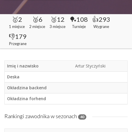
🥇2
🥈6
🥉12
🏓108
👍293
1 miejsce
2 miejsce
3 miejsce
Turnieje
Wygrane
👎179
Przegrane
Imię i nazwisko
Artur Styczyński
Deska
Okładzina backend
Okładzina forhend
Rankingi zawodnika w sezonach
40