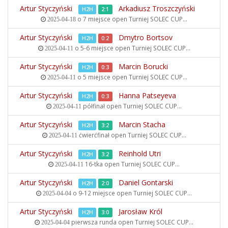
Artur Styczyński
Arkadiusz Troszczyński
H2H
2:1
o 7 miejsce open
Turniej SOLEC CUP...
2025-04-18
Artur Styczyński
Dmytro Bortsov
H2H
0:2
o 5-6 miejsce open
Turniej SOLEC CUP...
2025-04-11
Artur Styczyński
Marcin Borucki
H2H
0:3
o 5 miejsce open
Turniej SOLEC CUP...
2025-04-11
Artur Styczyński
Hanna Patseyeva
H2H
0:3
półfinał open
Turniej SOLEC CUP...
2025-04-11
Artur Styczyński
Marcin Stacha
H2H
3:2
ćwierćfinał open
Turniej SOLEC CUP...
2025-04-11
Artur Styczyński
Reinhold Utri
H2H
3:2
16-tka open
Turniej SOLEC CUP...
2025-04-11
Artur Styczyński
Daniel Gontarski
H2H
2:0
o 9-12 miejsce open
Turniej SOLEC CUP...
2025-04-04
Artur Styczyński
Jarosław Król
H2H
3:0
pierwsza runda open
Turniej SOLEC CUP...
2025-04-04