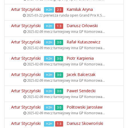
Artur Styczyński
Kamiluk Aryna
H2H
2:3
pierwsza runda open
Grand Prix K.S....
2025-03-22
Artur Styczyński
Dariusz Orlowski
H2H
1:3
mecz turniejowy inna
GP Komorowa...
2025-02-09
Artur Styczyński
Rafał Kutaszewicz
H2H
3:0
mecz turniejowy inna
GP Komorowa...
2025-02-09
Artur Styczyński
Piotr Karpienia
H2H
3:0
mecz turniejowy inna
GP Komorowa...
2025-02-09
Artur Styczyński
Jacek Balcerzak
H2H
3:0
mecz turniejowy inna
GP Komorowa...
2025-02-09
Artur Styczyński
Paweł Sendecki
H2H
3:0
mecz turniejowy inna
GP Komorowa...
2025-02-09
Artur Styczyński
Politowski Jarosław
H2H
3:0
mecz turniejowy inna
GP Komorowa...
2025-02-09
Artur Styczyński
Dariusz Skowroński
H2H
1:3