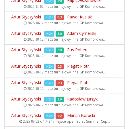
Artur Styczyński
Filip Czyszanowski
H2H
3:0
mecz turniejowy inna
GP Komorowa...
2025-11-02
Artur Styczyński
Paweł Kusiak
H2H
0:3
mecz turniejowy inna
GP Komorowa...
2025-10-12
Artur Styczyński
Adam Cymerski
H2H
3:0
mecz turniejowy inna
GP Komorowa...
2025-10-12
Artur Styczyński
Rus Robert
H2H
3:0
mecz turniejowy inna
GP Komorowa...
2025-10-12
Artur Styczyński
Piegat Piotr
H2H
0:3
mecz turniejowy inna
GP Komorowa...
2025-10-12
Artur Styczyński
Piegat Piotr
H2H
2:3
mecz turniejowy inna
GP Komorowa...
2025-10-12
Artur Styczyński
Radosław Jurzyk
H2H
3:0
mecz turniejowy inna
GP Komorowa...
2025-10-12
Artur Styczyński
Marcin Borucki
H2H
1:2
o 17-24 miejsce open
Solec Summer Cup...
2025-08-22