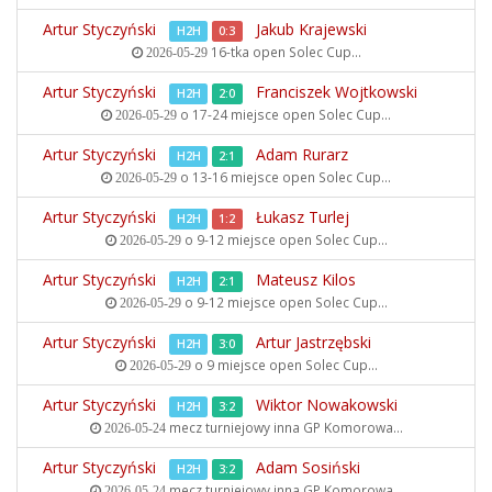
Artur Styczyński
Jakub Krajewski
H2H
0:3
16-tka open
Solec Cup...
2026-05-29
Artur Styczyński
Franciszek Wojtkowski
H2H
2:0
o 17-24 miejsce open
Solec Cup...
2026-05-29
Artur Styczyński
Adam Rurarz
H2H
2:1
o 13-16 miejsce open
Solec Cup...
2026-05-29
Artur Styczyński
Łukasz Turlej
H2H
1:2
o 9-12 miejsce open
Solec Cup...
2026-05-29
Artur Styczyński
Mateusz Kilos
H2H
2:1
o 9-12 miejsce open
Solec Cup...
2026-05-29
Artur Styczyński
Artur Jastrzębski
H2H
3:0
o 9 miejsce open
Solec Cup...
2026-05-29
Artur Styczyński
Wiktor Nowakowski
H2H
3:2
mecz turniejowy inna
GP Komorowa...
2026-05-24
Artur Styczyński
Adam Sosiński
H2H
3:2
mecz turniejowy inna
GP Komorowa...
2026-05-24