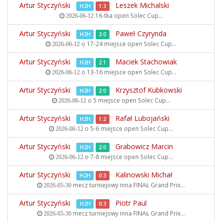
Artur Styczyński
Leszek Michalski
H2H
1:3
16-tka open
Solec Cup...
2026-06-12
Artur Styczyński
Paweł Czyrynda
H2H
2:0
o 17-24 miejsce open
Solec Cup...
2026-06-12
Artur Styczyński
Maciek Stachowiak
H2H
2:1
o 13-16 miejsce open
Solec Cup...
2026-06-12
Artur Styczyński
Krzysztof Kubkowski
H2H
2:0
o 5 miejsce open
Solec Cup...
2026-06-12
Artur Styczyński
Rafał Lubojański
H2H
1:2
o 5-6 miejsce open
Solec Cup...
2026-06-12
Artur Styczyński
Grabowicz Marcin
H2H
2:0
o 7-8 miejsce open
Solec Cup...
2026-06-12
Artur Styczyński
Kalinowski Michał
H2H
0:3
mecz turniejowy inna
FINAŁ Grand Prix...
2026-05-30
Artur Styczyński
Piotr Paul
H2H
0:3
mecz turniejowy inna
FINAŁ Grand Prix...
2026-05-30