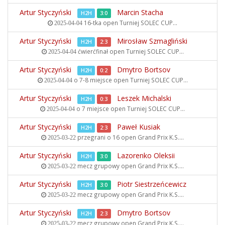
Artur Styczyński
Marcin Stacha
H2H
3:0
16-tka open
Turniej SOLEC CUP...
2025-04-04
Artur Styczyński
Mirosław Szmagliński
H2H
2:3
ćwierćfinał open
Turniej SOLEC CUP...
2025-04-04
Artur Styczyński
Dmytro Bortsov
H2H
0:2
o 7-8 miejsce open
Turniej SOLEC CUP...
2025-04-04
Artur Styczyński
Leszek Michalski
H2H
0:3
o 7 miejsce open
Turniej SOLEC CUP...
2025-04-04
Artur Styczyński
Paweł Kusiak
H2H
2:3
przegrani o 16 open
Grand Prix K.S....
2025-03-22
Artur Styczyński
Lazorenko Oleksii
H2H
3:0
mecz grupowy open
Grand Prix K.S....
2025-03-22
Artur Styczyński
Piotr Siestrzeńcewicz
H2H
3:0
mecz grupowy open
Grand Prix K.S....
2025-03-22
Artur Styczyński
Dmytro Bortsov
H2H
2:3
mecz grupowy open
Grand Prix K.S....
2025-03-22