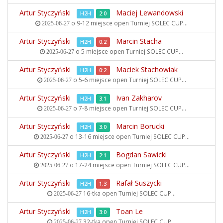
Artur Styczyński
Maciej Lewandowski
H2H
2:0
o 9-12 miejsce open
Turniej SOLEC CUP...
2025-06-27
Artur Styczyński
Marcin Stacha
H2H
0:2
o 5 miejsce open
Turniej SOLEC CUP...
2025-06-27
Artur Styczyński
Maciek Stachowiak
H2H
0:2
o 5-6 miejsce open
Turniej SOLEC CUP...
2025-06-27
Artur Styczyński
Ivan Zakharov
H2H
3:1
o 7-8 miejsce open
Turniej SOLEC CUP...
2025-06-27
Artur Styczyński
Marcin Borucki
H2H
3:0
o 13-16 miejsce open
Turniej SOLEC CUP...
2025-06-27
Artur Styczyński
Bogdan Sawicki
H2H
2:1
o 17-24 miejsce open
Turniej SOLEC CUP...
2025-06-27
Artur Styczyński
Rafał Suszycki
H2H
1:3
16-tka open
Turniej SOLEC CUP...
2025-06-27
Artur Styczyński
Toan Le
H2H
3:0
32-tka open
Turniej SOLEC CUP...
2025-06-27