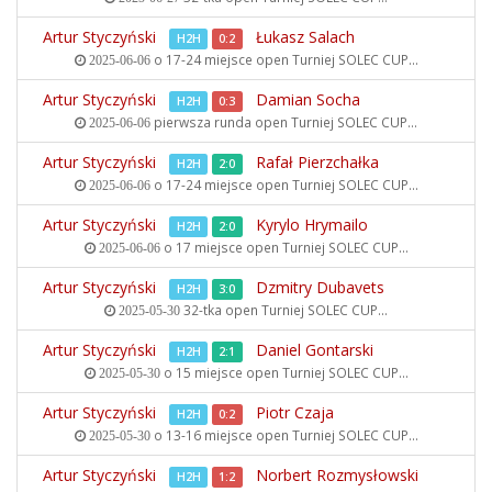
Artur Styczyński
Łukasz Salach
H2H
0:2
o 17-24 miejsce open
Turniej SOLEC CUP...
2025-06-06
Artur Styczyński
Damian Socha
H2H
0:3
pierwsza runda open
Turniej SOLEC CUP...
2025-06-06
Artur Styczyński
Rafał Pierzchałka
H2H
2:0
o 17-24 miejsce open
Turniej SOLEC CUP...
2025-06-06
Artur Styczyński
Kyrylo Hrymailo
H2H
2:0
o 17 miejsce open
Turniej SOLEC CUP...
2025-06-06
Artur Styczyński
Dzmitry Dubavets
H2H
3:0
32-tka open
Turniej SOLEC CUP...
2025-05-30
Artur Styczyński
Daniel Gontarski
H2H
2:1
o 15 miejsce open
Turniej SOLEC CUP...
2025-05-30
Artur Styczyński
Piotr Czaja
H2H
0:2
o 13-16 miejsce open
Turniej SOLEC CUP...
2025-05-30
Artur Styczyński
Norbert Rozmysłowski
H2H
1:2