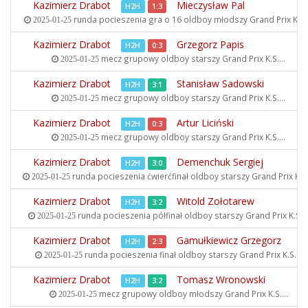
Kazimierz Drabot
Mieczysław Pal
H2H
1:3
runda pocieszenia gra o 16 oldboy młodszy
Grand Prix K.S..
2025-01-25
Kazimierz Drabot
Grzegorz Papis
H2H
0:3
mecz grupowy oldboy starszy
Grand Prix K.S....
2025-01-25
Kazimierz Drabot
Stanisław Sadowski
H2H
3:1
mecz grupowy oldboy starszy
Grand Prix K.S....
2025-01-25
Kazimierz Drabot
Artur Liciński
H2H
0:3
mecz grupowy oldboy starszy
Grand Prix K.S....
2025-01-25
Kazimierz Drabot
Demenchuk Sergiej
H2H
3:0
runda pocieszenia ćwierćfinał oldboy starszy
Grand Prix K.S..
2025-01-25
Kazimierz Drabot
Witold Zołotarew
H2H
3:2
runda pocieszenia półfinał oldboy starszy
Grand Prix K.S...
2025-01-25
Kazimierz Drabot
Gamułkiewicz Grzegorz
H2H
2:3
runda pocieszenia finał oldboy starszy
Grand Prix K.S....
2025-01-25
Kazimierz Drabot
Tomasz Wronowski
H2H
3:2
mecz grupowy oldboy młodszy
Grand Prix K.S....
2025-01-25