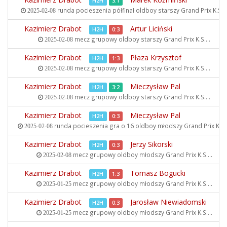
H2H
3:1
runda pocieszenia półfinał oldboy starszy
Grand Prix K.S...
2025-02-08
Kazimierz Drabot
Artur Liciński
H2H
0:3
mecz grupowy oldboy starszy
Grand Prix K.S....
2025-02-08
Kazimierz Drabot
Płaza Krzysztof
H2H
1:3
mecz grupowy oldboy starszy
Grand Prix K.S....
2025-02-08
Kazimierz Drabot
Mieczysław Pal
H2H
3:2
mecz grupowy oldboy starszy
Grand Prix K.S....
2025-02-08
Kazimierz Drabot
Mieczysław Pal
H2H
0:3
runda pocieszenia gra o 16 oldboy młodszy
Grand Prix K.S..
2025-02-08
Kazimierz Drabot
Jerzy Sikorski
H2H
0:3
mecz grupowy oldboy młodszy
Grand Prix K.S....
2025-02-08
Kazimierz Drabot
Tomasz Bogucki
H2H
1:3
mecz grupowy oldboy młodszy
Grand Prix K.S....
2025-01-25
Kazimierz Drabot
Jarosław Niewiadomski
H2H
0:3
mecz grupowy oldboy młodszy
Grand Prix K.S....
2025-01-25