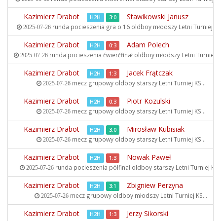
Kazimierz Drabot
Stawikowski Janusz
H2H
3:0
runda pocieszenia gra o 16 oldboy młodszy
Letni Turniej KS.
2025-07-26
Kazimierz Drabot
Adam Polech
H2H
0:3
runda pocieszenia ćwierćfinał oldboy młodszy
Letni Turniej KS
2025-07-26
Kazimierz Drabot
Jacek Frątczak
H2H
1:3
mecz grupowy oldboy starszy
Letni Turniej KS...
2025-07-26
Kazimierz Drabot
Piotr Kozulski
H2H
0:3
mecz grupowy oldboy starszy
Letni Turniej KS...
2025-07-26
Kazimierz Drabot
Mirosław Kubisiak
H2H
3:0
mecz grupowy oldboy starszy
Letni Turniej KS...
2025-07-26
Kazimierz Drabot
Nowak Paweł
H2H
1:3
runda pocieszenia półfinał oldboy starszy
Letni Turniej KS..
2025-07-26
Kazimierz Drabot
Zbigniew Perzyna
H2H
3:1
mecz grupowy oldboy młodszy
Letni Turniej KS...
2025-07-26
Kazimierz Drabot
Jerzy Sikorski
H2H
1:3