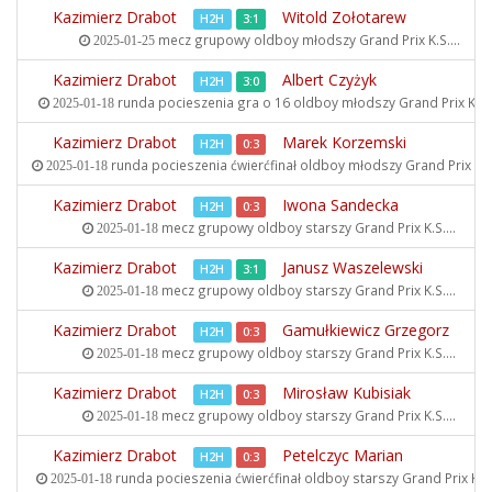
Kazimierz Drabot
Witold Zołotarew
H2H
3:1
mecz grupowy oldboy młodszy
Grand Prix K.S....
2025-01-25
Kazimierz Drabot
Albert Czyżyk
H2H
3:0
runda pocieszenia gra o 16 oldboy młodszy
Grand Prix K.S..
2025-01-18
Kazimierz Drabot
Marek Korzemski
H2H
0:3
runda pocieszenia ćwierćfinał oldboy młodszy
Grand Prix K.S.
2025-01-18
Kazimierz Drabot
Iwona Sandecka
H2H
0:3
mecz grupowy oldboy starszy
Grand Prix K.S....
2025-01-18
Kazimierz Drabot
Janusz Waszelewski
H2H
3:1
mecz grupowy oldboy starszy
Grand Prix K.S....
2025-01-18
Kazimierz Drabot
Gamułkiewicz Grzegorz
H2H
0:3
mecz grupowy oldboy starszy
Grand Prix K.S....
2025-01-18
Kazimierz Drabot
Mirosław Kubisiak
H2H
0:3
mecz grupowy oldboy starszy
Grand Prix K.S....
2025-01-18
Kazimierz Drabot
Petelczyc Marian
H2H
0:3
runda pocieszenia ćwierćfinał oldboy starszy
Grand Prix K.S..
2025-01-18