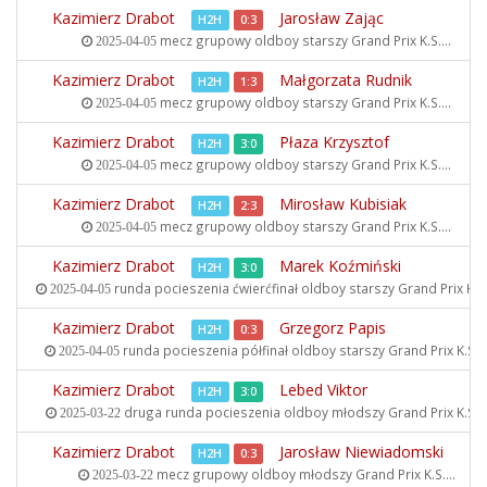
Kazimierz Drabot
Jarosław Zając
H2H
0:3
mecz grupowy oldboy starszy
Grand Prix K.S....
2025-04-05
Kazimierz Drabot
Małgorzata Rudnik
H2H
1:3
mecz grupowy oldboy starszy
Grand Prix K.S....
2025-04-05
Kazimierz Drabot
Płaza Krzysztof
H2H
3:0
mecz grupowy oldboy starszy
Grand Prix K.S....
2025-04-05
Kazimierz Drabot
Mirosław Kubisiak
H2H
2:3
mecz grupowy oldboy starszy
Grand Prix K.S....
2025-04-05
Kazimierz Drabot
Marek Koźmiński
H2H
3:0
runda pocieszenia ćwierćfinał oldboy starszy
Grand Prix K.S..
2025-04-05
Kazimierz Drabot
Grzegorz Papis
H2H
0:3
runda pocieszenia półfinał oldboy starszy
Grand Prix K.S...
2025-04-05
Kazimierz Drabot
Lebed Viktor
H2H
3:0
druga runda pocieszenia oldboy młodszy
Grand Prix K.S...
2025-03-22
Kazimierz Drabot
Jarosław Niewiadomski
H2H
0:3
mecz grupowy oldboy młodszy
Grand Prix K.S....
2025-03-22