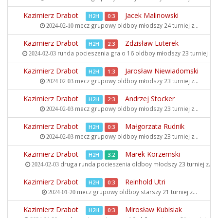
Kazimierz Drabot
Jacek Malinowski
H2H
0:3
mecz grupowy oldboy młodszy
24 turniej z...
2024-02-10
Kazimierz Drabot
Zdzisław Luterek
H2H
2:3
runda pocieszenia gra o 16 oldboy młodszy
23 turniej z...
2024-02-03
Kazimierz Drabot
Jarosław Niewiadomski
H2H
1:3
mecz grupowy oldboy młodszy
23 turniej z...
2024-02-03
Kazimierz Drabot
Andrzej Stocker
H2H
2:3
mecz grupowy oldboy młodszy
23 turniej z...
2024-02-03
Kazimierz Drabot
Małgorzata Rudnik
H2H
0:3
mecz grupowy oldboy młodszy
23 turniej z...
2024-02-03
Kazimierz Drabot
Marek Korzemski
H2H
3:2
druga runda pocieszenia oldboy młodszy
23 turniej z...
2024-02-03
Kazimierz Drabot
Reinhold Utri
H2H
0:3
mecz grupowy oldboy starszy
21 turniej z...
2024-01-20
Kazimierz Drabot
Mirosław Kubisiak
H2H
0:3