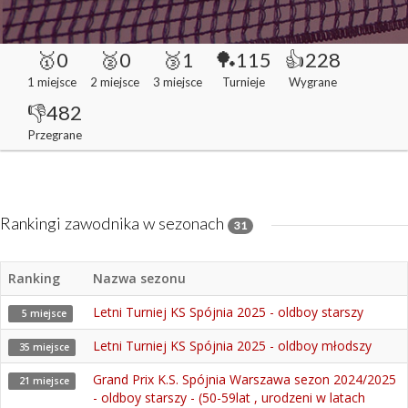
🥇0
🥈0
🥉1
🏓115
👍228
1 miejsce
2 miejsce
3 miejsce
Turnieje
Wygrane
👎482
Przegrane
Rankingi zawodnika w sezonach
31
Ranking
Nazwa sezonu
Letni Turniej KS Spójnia 2025 - oldboy starszy
5 miejsce
Letni Turniej KS Spójnia 2025 - oldboy młodszy
35 miejsce
Grand Prix K.S. Spójnia Warszawa sezon 2024/2025
21 miejsce
- oldboy starszy - (50-59lat , urodzeni w latach