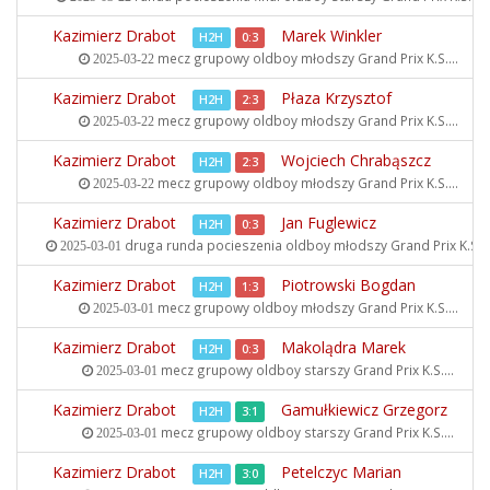
Kazimierz Drabot
Marek Winkler
H2H
0:3
mecz grupowy oldboy młodszy
Grand Prix K.S....
2025-03-22
Kazimierz Drabot
Płaza Krzysztof
H2H
2:3
mecz grupowy oldboy młodszy
Grand Prix K.S....
2025-03-22
Kazimierz Drabot
Wojciech Chrabąszcz
H2H
2:3
mecz grupowy oldboy młodszy
Grand Prix K.S....
2025-03-22
Kazimierz Drabot
Jan Fuglewicz
H2H
0:3
druga runda pocieszenia oldboy młodszy
Grand Prix K.S...
2025-03-01
Kazimierz Drabot
Piotrowski Bogdan
H2H
1:3
mecz grupowy oldboy młodszy
Grand Prix K.S....
2025-03-01
Kazimierz Drabot
Makolądra Marek
H2H
0:3
mecz grupowy oldboy starszy
Grand Prix K.S....
2025-03-01
Kazimierz Drabot
Gamułkiewicz Grzegorz
H2H
3:1
mecz grupowy oldboy starszy
Grand Prix K.S....
2025-03-01
Kazimierz Drabot
Petelczyc Marian
H2H
3:0