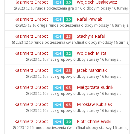
Kazimierz Drabot
Wojciech Usakiewicz
H2H
3:0
runda pocieszenia gra o 16 oldboy młodszy
16 turniej z...
2023-12-16
Kazimierz Drabot
Rafał Pawlak
H2H
3:0
druga runda pocieszenia oldboy młodszy
16 turniej z...
2023-12-16
Kazimierz Drabot
Stachyra Rafał
H2H
2:3
runda pocieszenia ćwierćfinał oldboy młodszy
16 turniej z..
2023-12-16
Kazimierz Drabot
Wojciech Miśta
H2H
3:2
mecz grupowy oldboy starszy
16 turniej z...
2023-12-16
Kazimierz Drabot
Jacek Marciniak
H2H
2:3
mecz grupowy oldboy starszy
16 turniej z...
2023-12-16
Kazimierz Drabot
Małgorzata Rudnik
H2H
0:3
mecz grupowy oldboy starszy
16 turniej z...
2023-12-16
Kazimierz Drabot
Mirosław Kubisiak
H2H
0:3
mecz grupowy oldboy starszy
16 turniej z...
2023-12-16
Kazimierz Drabot
Piotr Chmielewski
H2H
3:0
runda pocieszenia ćwierćfinał oldboy starszy
16 turniej z...
2023-12-16