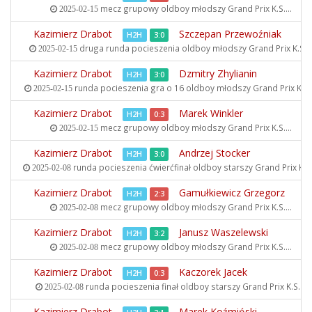
mecz grupowy oldboy młodszy
Grand Prix K.S....
2025-02-15
Kazimierz Drabot
Szczepan Przewoźniak
H2H
3:0
druga runda pocieszenia oldboy młodszy
Grand Prix K.S...
2025-02-15
Kazimierz Drabot
Dzmitry Zhylianin
H2H
3:0
runda pocieszenia gra o 16 oldboy młodszy
Grand Prix K.S..
2025-02-15
Kazimierz Drabot
Marek Winkler
H2H
0:3
mecz grupowy oldboy młodszy
Grand Prix K.S....
2025-02-15
Kazimierz Drabot
Andrzej Stocker
H2H
3:0
runda pocieszenia ćwierćfinał oldboy starszy
Grand Prix K.S..
2025-02-08
Kazimierz Drabot
Gamułkiewicz Grzegorz
H2H
2:3
mecz grupowy oldboy młodszy
Grand Prix K.S....
2025-02-08
Kazimierz Drabot
Janusz Waszelewski
H2H
3:2
mecz grupowy oldboy młodszy
Grand Prix K.S....
2025-02-08
Kazimierz Drabot
Kaczorek Jacek
H2H
0:3
runda pocieszenia finał oldboy starszy
Grand Prix K.S....
2025-02-08
Kazimierz Drabot
Marek Koźmiński