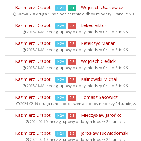
Kazimierz Drabot
Wojciech Usakiewicz
H2H
3:1
druga runda pocieszenia oldboy młodszy
Grand Prix K.S...
2025-01-18
Kazimierz Drabot
Lebed Viktor
H2H
2:3
mecz grupowy oldboy młodszy
Grand Prix K.S....
2025-01-18
Kazimierz Drabot
Petelczyc Marian
H2H
0:3
mecz grupowy oldboy młodszy
Grand Prix K.S....
2025-01-18
Kazimierz Drabot
Wojciech Cieślicki
H2H
0:3
mecz grupowy oldboy młodszy
Grand Prix K.S....
2025-01-18
Kazimierz Drabot
Kalinowski Michał
H2H
0:3
mecz grupowy oldboy młodszy
Grand Prix K.S....
2025-01-18
Kazimierz Drabot
Tomasz Sakowicz
H2H
2:3
druga runda pocieszenia oldboy młodszy
24 turniej z...
2024-02-10
Kazimierz Drabot
Mieczysław Jarońko
H2H
0:3
mecz grupowy oldboy młodszy
24 turniej z...
2024-02-10
Kazimierz Drabot
Jarosław Niewiadomski
H2H
2:3
mecz grupowy oldboy młodszy
24 turniej z...
2024-02-10