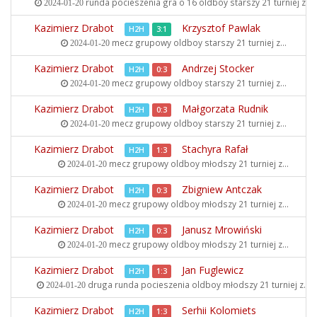
runda pocieszenia gra o 16 oldboy starszy
21 turniej z...
2024-01-20
Kazimierz Drabot
Krzysztof Pawlak
H2H
3:1
mecz grupowy oldboy starszy
21 turniej z...
2024-01-20
Kazimierz Drabot
Andrzej Stocker
H2H
0:3
mecz grupowy oldboy starszy
21 turniej z...
2024-01-20
Kazimierz Drabot
Małgorzata Rudnik
H2H
0:3
mecz grupowy oldboy starszy
21 turniej z...
2024-01-20
Kazimierz Drabot
Stachyra Rafał
H2H
1:3
mecz grupowy oldboy młodszy
21 turniej z...
2024-01-20
Kazimierz Drabot
Zbigniew Antczak
H2H
0:3
mecz grupowy oldboy młodszy
21 turniej z...
2024-01-20
Kazimierz Drabot
Janusz Mrowiński
H2H
0:3
mecz grupowy oldboy młodszy
21 turniej z...
2024-01-20
Kazimierz Drabot
Jan Fuglewicz
H2H
1:3
druga runda pocieszenia oldboy młodszy
21 turniej z...
2024-01-20
Kazimierz Drabot
Serhii Kolomiets
H2H
1:3