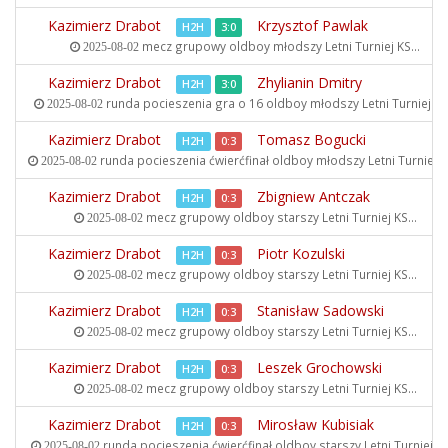
Kazimierz Drabot
Krzysztof Pawlak
H2H
3:0
mecz grupowy oldboy młodszy
Letni Turniej KS...
2025-08-02
Kazimierz Drabot
Zhylianin Dmitry
H2H
3:0
runda pocieszenia gra o 16 oldboy młodszy
Letni Turniej KS.
2025-08-02
Kazimierz Drabot
Tomasz Bogucki
H2H
0:3
runda pocieszenia ćwierćfinał oldboy młodszy
Letni Turniej KS
2025-08-02
Kazimierz Drabot
Zbigniew Antczak
H2H
0:3
mecz grupowy oldboy starszy
Letni Turniej KS...
2025-08-02
Kazimierz Drabot
Piotr Kozulski
H2H
0:3
mecz grupowy oldboy starszy
Letni Turniej KS...
2025-08-02
Kazimierz Drabot
Stanisław Sadowski
H2H
0:3
mecz grupowy oldboy starszy
Letni Turniej KS...
2025-08-02
Kazimierz Drabot
Leszek Grochowski
H2H
0:3
mecz grupowy oldboy starszy
Letni Turniej KS...
2025-08-02
Kazimierz Drabot
Mirosław Kubisiak
H2H
0:3
runda pocieszenia ćwierćfinał oldboy starszy
Letni Turniej KS
2025-08-02