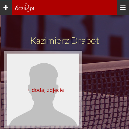
Toggle
Togg
navigation
navi
Kazimierz Drabot
+ dodaj zdjęcie