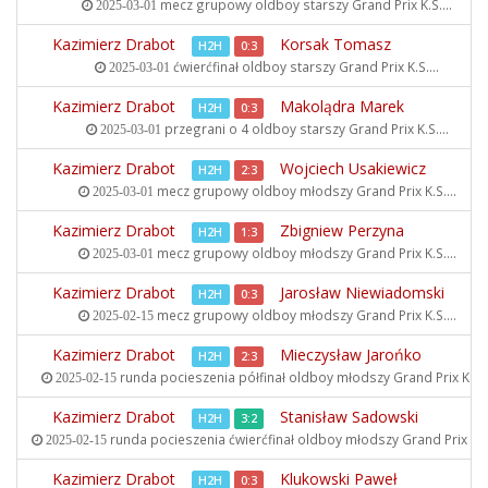
mecz grupowy oldboy starszy
Grand Prix K.S....
2025-03-01
Kazimierz Drabot
Korsak Tomasz
H2H
0:3
ćwierćfinał oldboy starszy
Grand Prix K.S....
2025-03-01
Kazimierz Drabot
Makolądra Marek
H2H
0:3
przegrani o 4 oldboy starszy
Grand Prix K.S....
2025-03-01
Kazimierz Drabot
Wojciech Usakiewicz
H2H
2:3
mecz grupowy oldboy młodszy
Grand Prix K.S....
2025-03-01
Kazimierz Drabot
Zbigniew Perzyna
H2H
1:3
mecz grupowy oldboy młodszy
Grand Prix K.S....
2025-03-01
Kazimierz Drabot
Jarosław Niewiadomski
H2H
0:3
mecz grupowy oldboy młodszy
Grand Prix K.S....
2025-02-15
Kazimierz Drabot
Mieczysław Jarońko
H2H
2:3
runda pocieszenia półfinał oldboy młodszy
Grand Prix K.S...
2025-02-15
Kazimierz Drabot
Stanisław Sadowski
H2H
3:2
runda pocieszenia ćwierćfinał oldboy młodszy
Grand Prix K.S.
2025-02-15
Kazimierz Drabot
Klukowski Paweł
H2H
0:3